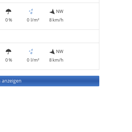
NW
0 %
0 l/m²
8 km/h
NW
0 %
0 l/m²
8 km/h
 anzeigen