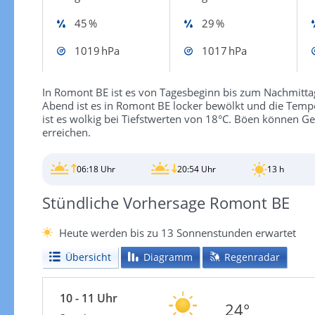
45 %
29 %
1019 hPa
1017 hPa
In Romont BE ist es von Tagesbeginn bis zum Nachmitta
Abend ist es in Romont BE locker bewölkt und die Temp
ist es wolkig bei Tiefstwerten von 18°C. Böen können 
erreichen.
06:18 Uhr
20:54 Uhr
13 h
Stündliche Vorhersage Romont BE
Heute werden bis zu 13 Sonnenstunden erwartet
Übersicht
Diagramm
Regenradar
10 - 11 Uhr
24°