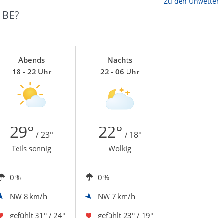
Zu den Unwette
 BE?
Abends
Nachts
18 - 22 Uhr
22 - 06 Uhr
29°
22°
/ 23°
/ 18°
Teils sonnig
Wolkig
0 %
0 %
NW
8 km/h
NW
7 km/h
gefühlt
31° / 24°
gefühlt
23° / 19°