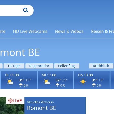
ete
HD Live Webcams
News & Videos
Reisen & Fre
omont BE
16 Tage
Regenradar
Pollenflug
Rückblick
Di 11.08.
Mi 12.08.
Do 13.08.
31°
19°
32°
21°
31°
18°
0 %
0 %
0 %
LIVE
Aktuelles Wetter in
Romont BE