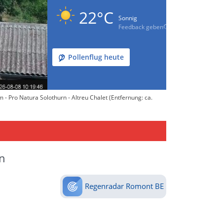
22°C
Sonnig
Feedback geben
Pollenflug heute
 Pro Natura Solothurn - Altreu Chalet (Entfernung: ca.
n
Regenradar Romont BE