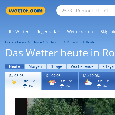
Ihr Wetter
Regenradar
Wetterkarten
Skigebi
Home
Europa
Schweiz
Kanton Bern
Romont BE
Heute
Das Wetter heute in R
Heute
Morgen
3 Tage
Wochenende
7 Tage
Sa 08.08.
So 09.08.
Mo 10.08.
30°
16°
33°
18°
31°
19°
0 %
0 %
0 %