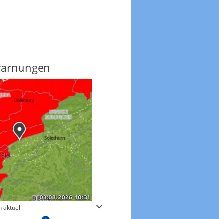
warnungen
Regenradar
 aktuell
Zum animierten Regenradar