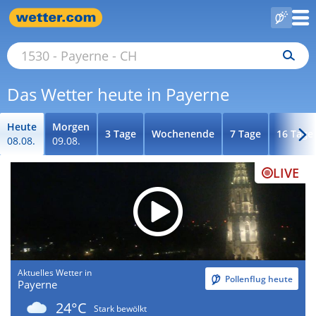
Das Wetter heute in Payerne
Heute
Morgen
3 Tage
Wochenende
7 Tage
16 Tage
08.08.
09.08.
LIVE
Aktuelles Wetter in
Pollenflug heute
Payerne
24°C
Stark bewölkt