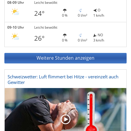
08-09 Uhr
Leicht bewölkt
O
24°
0 %
0 l/m²
1 km/h
09-10 Uhr
Leicht bewölkt
NO
26°
0 %
0 l/m²
3 km/h
Weitere Stunden anzeigen
Schweizwetter: Luft flimmert bei Hitze - vereinzelt auch
Gewitter