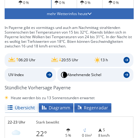
0 %
0 %
0 %
0 %
mehr Wetterinfos heute
In Payerne gibt es vormittags und auch am Nachmittag strahlenden
Sonnenschein bei Temperaturen von 15 bis 32°C. Abends bilden sich in
Payerne leichte Wolken bei Temperaturen von 24 bis 31°C. In der Nacht ist
es wolkig bei Tiefstwerten von 18°C. Böen können Geschwindigkeiten
zwischen 16 und 18 km/h erreichen.
06:20 Uhr
20:55 Uhr
13 h
UV-Index
Abnehmende Sichel
Stündliche Vorhersage Payerne
Heute werden bis zu 13 Sonnenstunden erwartet
Übersicht
Diagramm
Regenradar
22-23 Uhr
Stark bewölkt
S
22°
5 %
0 l/m²
8 km/h