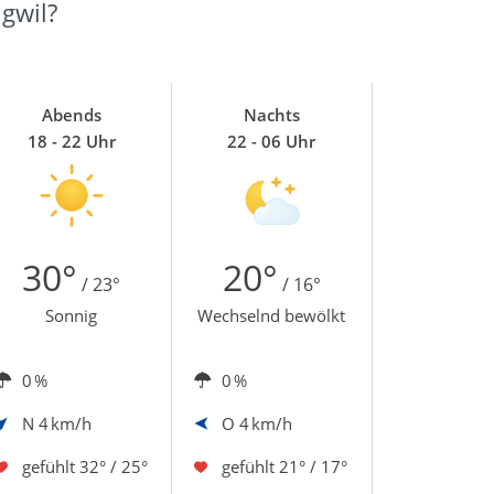
gwil?
Abends
Nachts
18 - 22 Uhr
22 - 06 Uhr
30°
20°
/ 23°
/ 16°
Sonnig
Wechselnd bewölkt
0 %
0 %
N
4 km/h
O
4 km/h
gefühlt
32° / 25°
gefühlt
21° / 17°