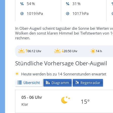
54 %
31 %
1019 hPa
1017 hPa
In Ober-Augwil scheint tagsüber die Sonne bei Werten vo
Wolken den sonst klaren Himmel bei Tiefstwerten von 1
rechnen.
06:12 Uhr
20:50 Uhr
14 h
Stündliche Vorhersage Ober-Augwil
Heute werden bis zu 14 Sonnenstunden erwartet
Übersicht
Diagramm
Regenradar
05 - 06 Uhr
15°
Klar