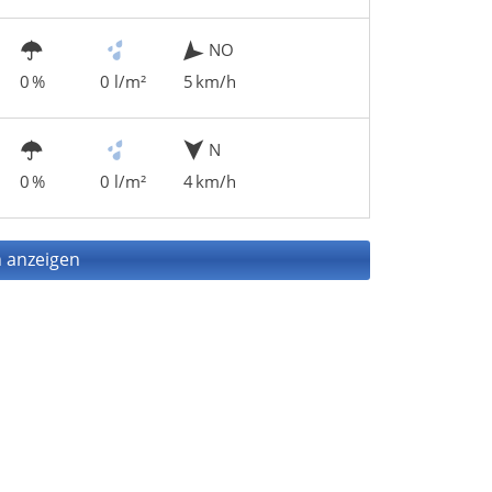
NO
0 %
0 l/m²
5 km/h
N
0 %
0 l/m²
4 km/h
 anzeigen