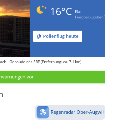
16°C
Klar
Feedback geben
Pollenflug heute
ach - Gebäude des SRF (Entfernung: ca. 7.1 km)
erwarnungen vor
n
Regenradar Ober-Augwil