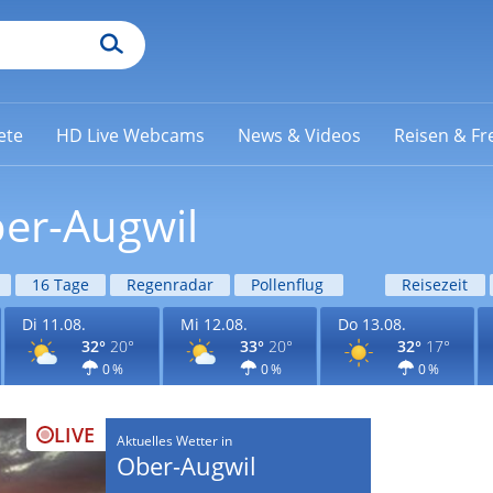
ete
HD Live Webcams
News & Videos
Reisen & Fre
ber-Augwil
16 Tage
Regenradar
Pollenflug
Reisezeit
Di 11.08.
Mi 12.08.
Do 13.08.
32°
20°
33°
20°
32°
17°
0 %
0 %
0 %
LIVE
Aktuelles Wetter in
Ober-Augwil