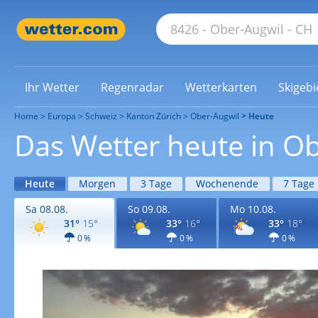
Ihr Wetter
Regenradar
Wetterkarten
Skigebi
Home
Europa
Schweiz
Kanton Zürich
Ober-Augwil
Heute
Das Wetter heute in O
Heute
Morgen
3 Tage
Wochenende
7 Tage
Sa 08.08.
So 09.08.
Mo 10.08.
31°
15°
33°
16°
33°
18°
0 %
0 %
0 %