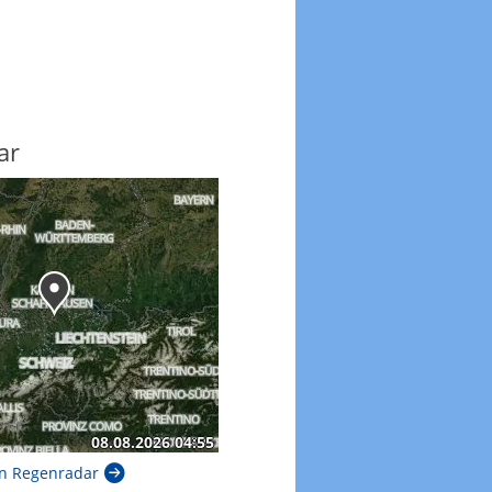
ar
n Regenradar