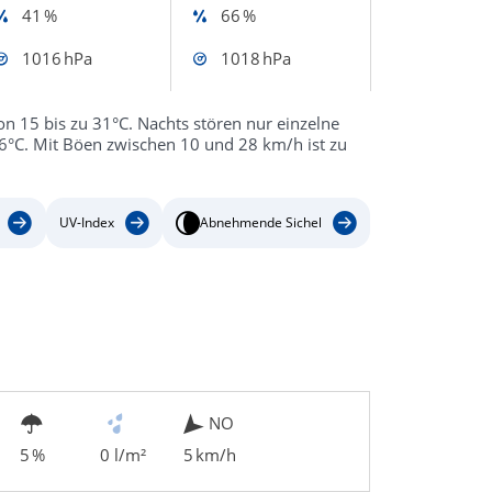
41 %
66 %
1016 hPa
1018 hPa
n 15 bis zu 31°C. Nachts stören nur einzelne
6°C. Mit Böen zwischen 10 und 28 km/h ist zu
UV-Index
Abnehmende Sichel
NO
5 %
0 l/m²
5 km/h