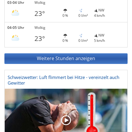
03-04 Uhr
Wolkig
NW
23°
0 %
0 l/m²
4 km/h
04-05 Uhr
Wolkig
NW
23°
0 %
0 l/m²
5 km/h
Weitere Stunden anzeigen
Schweizwetter: Luft flimmert bei Hitze - vereinzelt auch
Gewitter