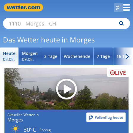
Das Wetter heute in Morges
Heute
Morgen
3 Tage
Wochenende
7 Tage
16 Tage
08.08.
09.08.
LIVE
Aktuelles Wetter in
Pollenflug heute
Morges
30°C
Sonnig