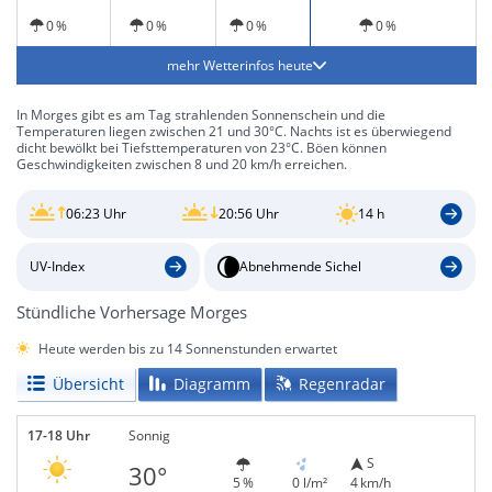
0 %
0 %
0 %
0 %
mehr Wetterinfos heute
In Morges gibt es am Tag strahlenden Sonnenschein und die
Temperaturen liegen zwischen 21 und 30°C. Nachts ist es überwiegend
dicht bewölkt bei Tiefsttemperaturen von 23°C. Böen können
Geschwindigkeiten zwischen 8 und 20 km/h erreichen.
06:23 Uhr
20:56 Uhr
14 h
UV-Index
Abnehmende Sichel
Stündliche Vorhersage Morges
Heute werden bis zu 14 Sonnenstunden erwartet
Übersicht
Diagramm
Regenradar
17-18 Uhr
Sonnig
S
30°
5 %
0 l/m²
4 km/h