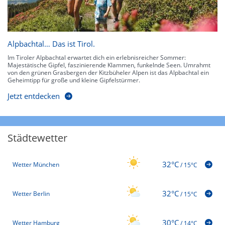
Alpbachtal… Das ist Tirol.
Im Tiroler Alpbachtal erwartet dich ein erlebnisreicher Sommer:
Majestätische Gipfel, faszinierende Klammen, funkelnde Seen. Umrahmt
von den grünen Grasbergen der Kitzbüheler Alpen ist das Alpbachtal ein
Geheimtipp für große und kleine Gipfelstürmer.
Jetzt entdecken
Städtewetter
32°C
Wetter München
/
15°C
32°C
Wetter Berlin
/
15°C
30°C
Wetter Hamburg
/
14°C