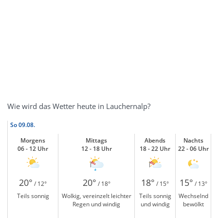
Wie wird das Wetter heute in Lauchernalp?
So
09.08.
Morgens
Mittags
Abends
Nachts
06 - 12 Uhr
12 - 18 Uhr
18 - 22 Uhr
22 - 06 Uhr
20°
20°
18°
15°
/ 12°
/ 18°
/ 15°
/ 13°
Teils sonnig
Wolkig, vereinzelt leichter
Teils sonnig
Wechselnd
Regen und windig
und windig
bewölkt