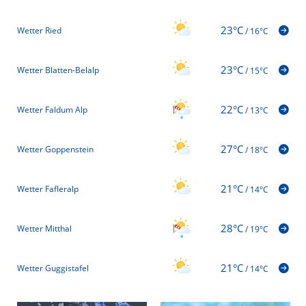
23°C
Wetter Ried
/
16°C
23°C
Wetter Blatten-Belalp
/
15°C
22°C
Wetter Faldum Alp
/
13°C
27°C
Wetter Goppenstein
/
18°C
21°C
Wetter Fafleralp
/
14°C
28°C
Wetter Mitthal
/
19°C
21°C
Wetter Guggistafel
/
14°C