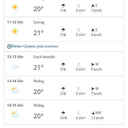
S
20°
5 %
0 l/m²
7 km/h
11-12 Uhr
Sonnig
S
21°
5 %
0 l/m²
9 km/h
Wetter-Update: jetzt ansehen
12-13 Uhr
Stark bewölkt
W
21°
0 %
0 l/m²
6 km/h
13-14 Uhr
Wolkig
W
20°
0 %
0 l/m²
7 km/h
14-15 Uhr
Wolkig
NW
20°
10 %
0 l/m²
12 km/h