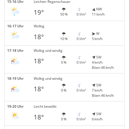
15-16 Uhr
Leichter Regenschauer
NW
19°
50 %
0 l/m²
11 km/h
16-17 Uhr
Wolkig
W
18°
10 %
0 l/m²
5 km/h
17-18 Uhr
Wolkig und windig
SW
18°
0 %
0 l/m²
4 km/h
Böen 46 km/h
18-19 Uhr
Wolkig und windig
SW
18°
0 %
0 l/m²
7 km/h
Böen 46 km/h
19-20 Uhr
Leicht bewölkt
SW
18°
0 %
0 l/m²
6 km/h