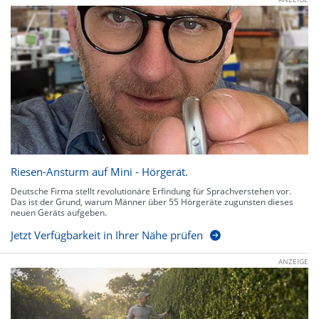
Riesen-Ansturm auf Mini - Hörgerät.
Deutsche Firma stellt revolutionäre Erfindung für Sprachverstehen vor.
Das ist der Grund, warum Männer über 55 Hörgeräte zugunsten dieses
neuen Geräts aufgeben.
Jetzt Verfügbarkeit in Ihrer Nähe prüfen
ANZEIGE