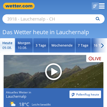
Das Wetter heute in Lauchernalp
Heute
Morgen
3 Tage
Wochenende
7 Tage
16 Tage
09.08.
10.08.
LIVE
Aktuelles Wetter in
Pollenflug heute
Lauchernalp
18°C
Leicht bewölkt