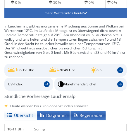
0 %
50 %
0 %
0 %
mehr Wetterinfos heute
In Lauchernalp gibt es morgens eine Mischung aus Sonne und Wolken bei
Werten von 12°C. Im Laufe des Mittags ist es überwiegend dicht bewölkt
und die Temperatur steigt auf 20°C. Am Abend ist es in Lauchernalp teils
wolkig und teils heiter und die Temperaturen liegen zwischen 15 und 18
Grad. In der Nacht ist es locker bewölkt bei einer Temperatur von 13°C.
Der Wind weht aus nordöstlicher bis nördlicher Richtung mit
Geschwindigkeiten von 6 bis 8 km/h. Mit Böen zwischen 23 und 46 km/h ist
zu rechnen.
06:19 Uhr
20:49 Uhr
6 h
UV-Index
Abnehmende Sichel
Stündliche Vorhersage Lauchernalp
Heute werden bis zu 6 Sonnenstunden erwartet
Übersicht
Diagramm
Regenradar
10-11 Uhr
Sonnig