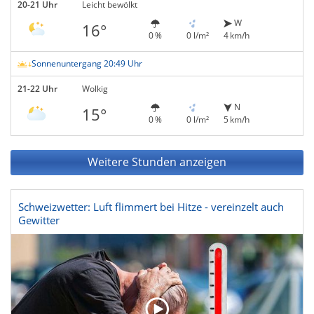
20-21 Uhr
Leicht bewölkt
W
16°
0 %
0 l/m²
4 km/h
Sonnenuntergang 20:49 Uhr
21-22 Uhr
Wolkig
N
15°
0 %
0 l/m²
5 km/h
Weitere Stunden anzeigen
Schweizwetter: Luft flimmert bei Hitze - vereinzelt auch
Gewitter