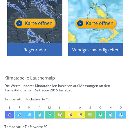
Karte öffnen
Karte öffnen
Regenradar
Windgeschwindigkeiten
Klimatabelle Lauchernalp
Die Werte unserer Klimatabellen basieren auf Messungen an den
Klimastationen im Zeitraum 2015 bis 2020.
Temperatur Höchstwerte °C
J
F
M
A
M
J
J
A
S
O
N
D
-6
-4
-1
3
7
13
16
15
11
6
0
-5
Temperatur Tiefstwerte °C