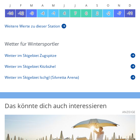
J
F
M
A
M
J
J
A
S
O
N
D
-14
-12
-9
-4
-1
4
7
6
2
-2
-7
-11
Weitere Werte zu dieser Station
Wetter für Wintersportler
Wetter im Skigebiet Zugspitze
Wetter im Skigebiet Kitzbühel
Wetter im Skigebiet Ischgl (Silvretta Arena)
Das könnte dich auch interessieren
ANZEIGE