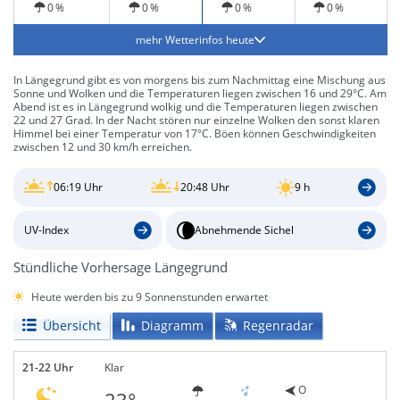
0 %
0 %
0 %
0 %
mehr Wetterinfos heute
In Längegrund gibt es von morgens bis zum Nachmittag eine Mischung aus
Sonne und Wolken und die Temperaturen liegen zwischen 16 und 29°C. Am
Abend ist es in Längegrund wolkig und die Temperaturen liegen zwischen
22 und 27 Grad. In der Nacht stören nur einzelne Wolken den sonst klaren
Himmel bei einer Temperatur von 17°C. Böen können Geschwindigkeiten
zwischen 12 und 30 km/h erreichen.
06:19 Uhr
20:48 Uhr
9 h
UV-Index
Abnehmende Sichel
Stündliche Vorhersage Längegrund
Heute werden bis zu 9 Sonnenstunden erwartet
Übersicht
Diagramm
Regenradar
21-22 Uhr
Klar
O
23°