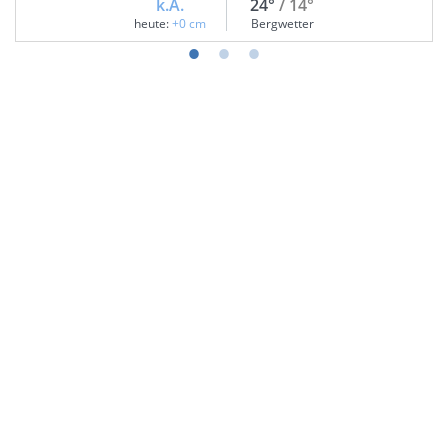
k.A.
24°
/ 14°
heute:
+0 cm
Bergwetter