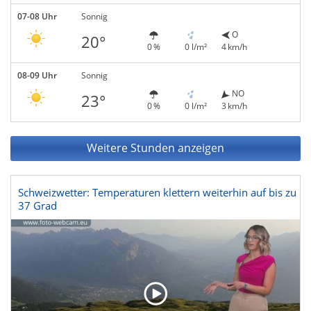
07-08 Uhr
Sonnig
O
20°
0 %
0 l/m²
4 km/h
08-09 Uhr
Sonnig
NO
23°
0 %
0 l/m²
3 km/h
Weitere Stunden anzeigen
Schweizwetter: Temperaturen klettern weiterhin auf bis zu
37 Grad