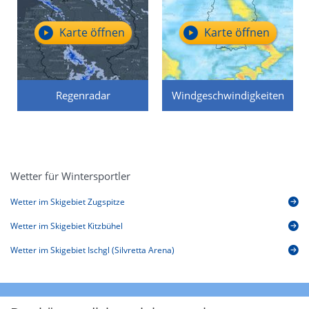
Karte öffnen
Karte öffnen
Regenradar
Windgeschwindigkeiten
Wetter für Wintersportler
Wetter im Skigebiet Zugspitze
Wetter im Skigebiet Kitzbühel
Wetter im Skigebiet Ischgl (Silvretta Arena)