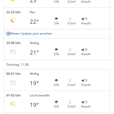
5 %
0 l/m²
4 km/h
22-23 Uhr
Klar
O
22°
5 %
0 l/m²
4 km/h
Wetter-Update: jetzt ansehen
23-00 Uhr
Wolkig
O
21°
0 %
0 l/m²
4 km/h
Dienstag, 11.08.
00-01 Uhr
Wolkig
O
19°
0 %
0 l/m²
5 km/h
01-02 Uhr
Leicht bewölkt
O
19°
0 %
0 l/m²
4 km/h