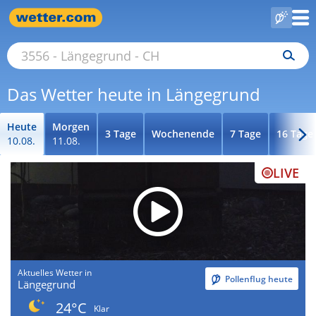
Das Wetter heute in Längegrund
Heute
Morgen
3 Tage
Wochenende
7 Tage
16 Tage
10.08.
11.08.
LIVE
Aktuelles Wetter in
Pollenflug heute
Längegrund
24°C
Klar