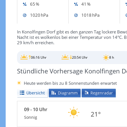
65 %
41 %
1020 hPa
1018 hPa
In Konolfingen Dorf gibt es den ganzen Tag lockere Bew
Nacht ist es wolkenlos bei einer Temperatur von 14°C.
29 km/h erreichen.
06:16 Uhr
20:54 Uhr
8 h
Stündliche Vorhersage Konolfingen D
Heute werden bis zu 8 Sonnenstunden erwartet
Übersicht
Diagramm
Regenradar
09 - 10 Uhr
21°
Sonnig