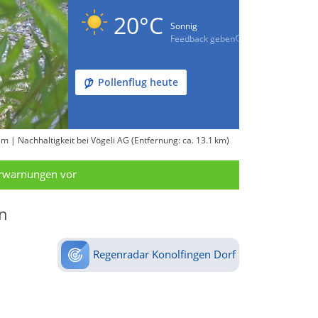
20°C
Sonnig
Feedback geben
Pollenflug heute
| Nachhaltigkeit bei Vögeli AG (Entfernung: ca. 13.1 km)
erwarnungen vor
n
Regenradar Konolfingen Dorf