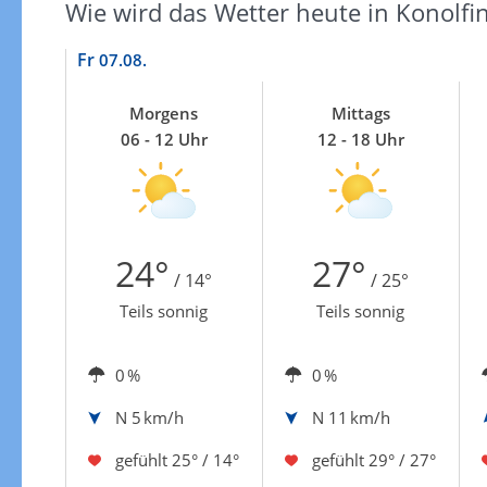
Wie wird das Wetter heute in Konolfi
Fr
07.08.
Morgens
Mittags
06 - 12 Uhr
12 - 18 Uhr
24°
27°
/ 14°
/ 25°
Teils sonnig
Teils sonnig
0 %
0 %
N
5 km/h
N
11 km/h
gefühlt
25° / 14°
gefühlt
29° / 27°