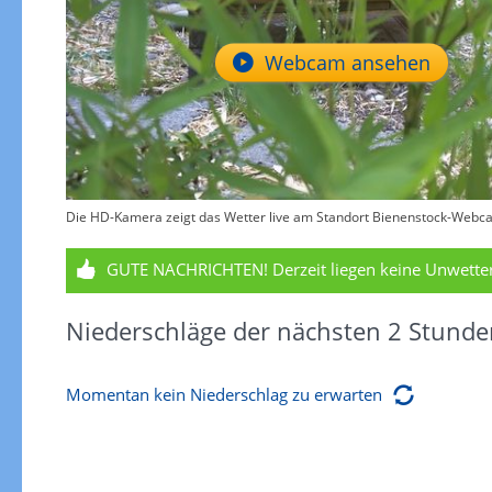
Webcam ansehen
Die HD-Kamera zeigt das Wetter live am Standort Bienenstock-Webcam 
GUTE NACHRICHTEN!
Derzeit liegen keine Unwett
Niederschläge der nächsten 2 Stunde
Momentan kein Niederschlag zu erwarten