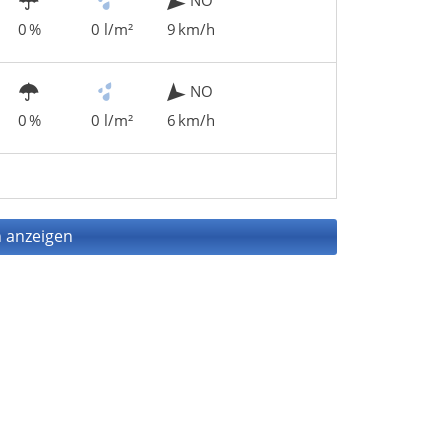
0 %
0 l/m²
9 km/h
NO
0 %
0 l/m²
6 km/h
 anzeigen