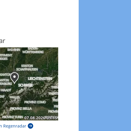
ar
n Regenradar