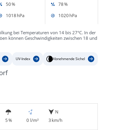
50 %
78 %
1018 hPa
1020 hPa
ölkung bei Temperaturen von 14 bis 27°C. In der
 Böen können Geschwindigkeiten zwischen 18 und
UV-Index
Abnehmende Sichel
orf
N
5 %
0 l/m²
3 km/h