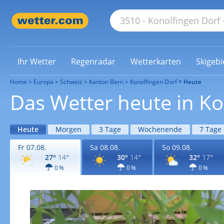
Ihr Wetter
Regenradar
Wetterkarten
Skigebi
Home
Europa
Schweiz
Kanton Bern
Konolfingen Dorf
Heute
Das Wetter heute in Ko
Heute
Morgen
3 Tage
Wochenende
7 Tage
Fr 07.08.
Sa 08.08.
So 09.08.
27°
14°
30°
14°
32°
17°
0 %
0 %
0 %