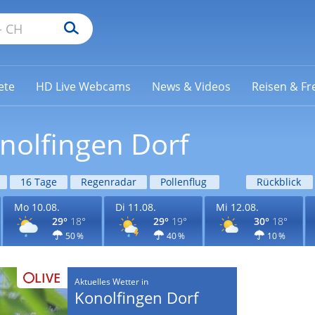
ete
HD Live Webcams
News & Videos
Reisen & Fre
nolfingen Dorf
16 Tage
Regenradar
Pollenflug
Rückblick
Mo 10.08.
Di 11.08.
Mi 12.08.
29°
18°
29°
19°
30°
18°
50 %
40 %
10 %
LIVE
Aktuelles Wetter in
Konolfingen Dorf