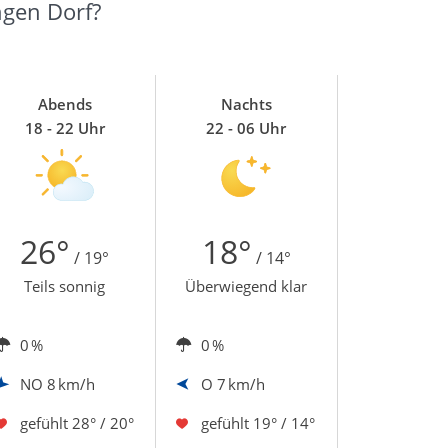
ngen Dorf?
Abends
Nachts
18 - 22 Uhr
22 - 06 Uhr
26°
18°
/ 19°
/ 14°
Teils sonnig
Überwiegend klar
0 %
0 %
NO
8 km/h
O
7 km/h
gefühlt
28° / 20°
gefühlt
19° / 14°