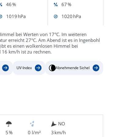
46 %
67 %
1019 hPa
1020 hPa
Himmel bei Werten von 17°C. Im weiteren
tur erreicht 27°C. Am Abend ist es in Ingenbohl
gibt es einen wolkenlosen Himmel bei
 16 km/h ist zu rechnen.
UV-Index
Abnehmende Sichel
NO
5 %
0 l/m²
3 km/h