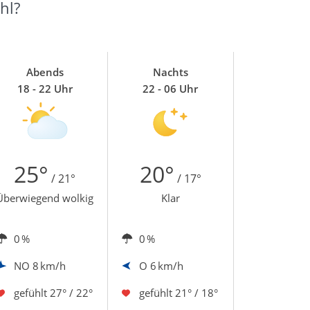
hl?
Abends
Nachts
18 - 22 Uhr
22 - 06 Uhr
25°
20°
/ 21°
/ 17°
Überwiegend wolkig
Klar
0 %
0 %
NO
8 km/h
O
6 km/h
gefühlt
27° / 22°
gefühlt
21° / 18°