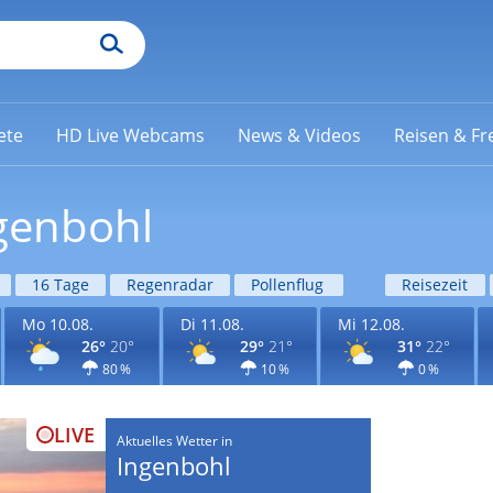
ete
HD Live Webcams
News & Videos
Reisen & Fre
ngenbohl
16 Tage
Regenradar
Pollenflug
Reisezeit
Mo 10.08.
Di 11.08.
Mi 12.08.
26°
20°
29°
21°
31°
22°
80 %
10 %
0 %
LIVE
Aktuelles Wetter in
Ingenbohl