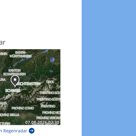
ar
n Regenradar