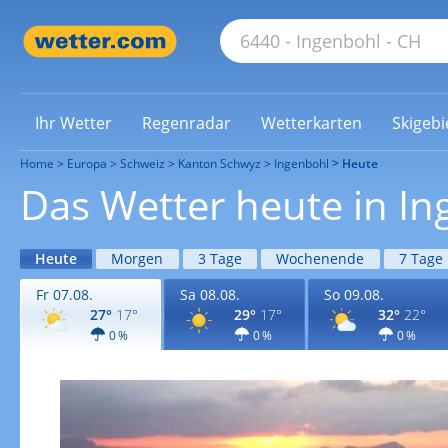
Ihr Wetter
Regenradar
Wetterkarten
Skigebi
Home
Europa
Schweiz
Kanton Schwyz
Ingenbohl
Heute
Das Wetter heute in I
Heute
Morgen
3 Tage
Wochenende
7 Tage
Fr 07.08.
Sa 08.08.
So 09.08.
27°
17°
29°
17°
32°
22°
0 %
0 %
0 %