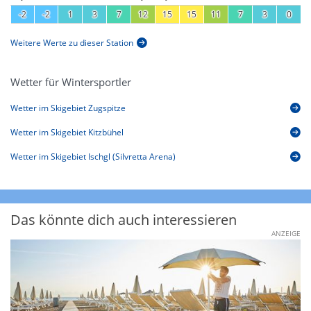
-2
-2
1
3
7
12
15
15
11
7
3
0
Weitere Werte zu dieser Station
Wetter für Wintersportler
Wetter im Skigebiet Zugspitze
Wetter im Skigebiet Kitzbühel
Wetter im Skigebiet Ischgl (Silvretta Arena)
Das könnte dich auch interessieren
ANZEIGE