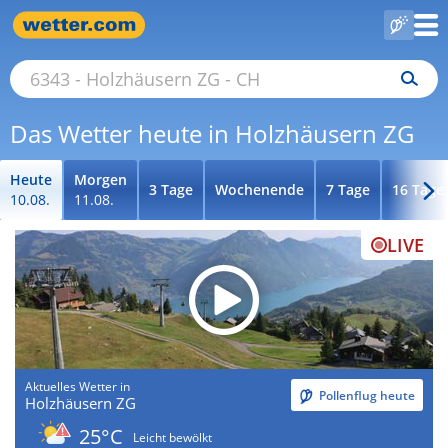
Das Wetter heute in Holzhäusern ZG
Heute
Morgen
3 Tage
Wochenende
7 Tage
16 Tage
10.08.
11.08.
LIVE
Aktuelles Wetter in
Pollenflug heute
Holzhäusern ZG
25°C
Leicht bewölkt