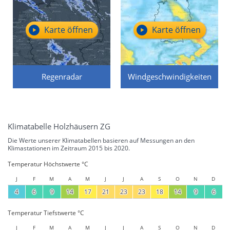
Karte öffnen
Karte öffnen
Regenradar
Windgeschwindigkeiten
Klimatabelle Holzhäusern ZG
Die Werte unserer Klimatabellen basieren auf Messungen an den
Klimastationen im Zeitraum 2015 bis 2020.
Temperatur Höchstwerte °C
J
F
M
A
M
J
J
A
S
O
N
D
4
6
9
14
17
21
23
23
18
14
9
6
Temperatur Tiefstwerte °C
J
F
M
A
M
J
J
A
S
O
N
D