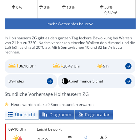
0 %
0 %
10 %
50 %
0,3 l/m²
mehr Wetterinfos heute
In Holzhäusern ZG gibt es den ganzen Tag lockere Bewölkung bei Werten
von 21 bis zu 33°C. Nachts verdecken einzelne Wolken den Himmel und die
Luft kühlt sich auf 20°C ab. Mit Böen zwischen 10 und 32 km/h ist zu
rechnen.
06:16 Uhr
20:47 Uhr
9 h
UV-Index
Abnehmende Sichel
Stündliche Vorhersage Holzhäusern ZG
Heute werden bis zu 9 Sonnenstunden erwartet
Übersicht
Diagramm
Regenradar
09-10 Uhr
Leicht bewölkt
S