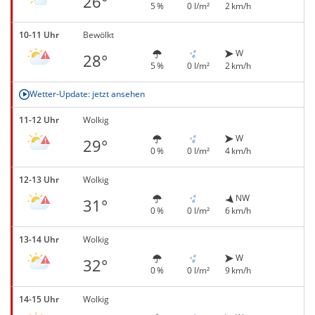
26°
5 %
0 l/m²
2 km/h
10-11 Uhr
Bewölkt
W
28°
5 %
0 l/m²
2 km/h
Wetter-Update: jetzt ansehen
11-12 Uhr
Wolkig
W
29°
0 %
0 l/m²
4 km/h
12-13 Uhr
Wolkig
NW
31°
0 %
0 l/m²
6 km/h
13-14 Uhr
Wolkig
W
32°
0 %
0 l/m²
9 km/h
14-15 Uhr
Wolkig