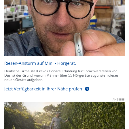
Riesen-Ansturm auf Mini - Hörgerät.
Deutsche Firma stellt revolutionäre Erfindung für Sprachverstehen vor.
Das ist der Grund, warum Männer über 55 Hörgeräte zugunsten dieses
neuen Geräts aufgeben.
Jetzt Verfügbarkeit in Ihrer Nähe prüfen
ANZEIGE