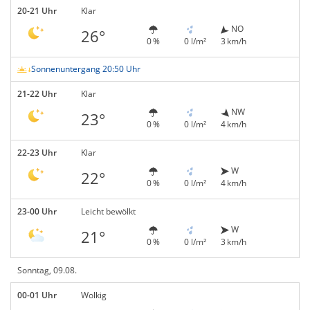
20-21 Uhr
Klar
NO
26°
0 %
0 l/m²
3 km/h
Sonnenuntergang 20:50 Uhr
21-22 Uhr
Klar
NW
23°
0 %
0 l/m²
4 km/h
22-23 Uhr
Klar
W
22°
0 %
0 l/m²
4 km/h
23-00 Uhr
Leicht bewölkt
W
21°
0 %
0 l/m²
3 km/h
Sonntag, 09.08.
00-01 Uhr
Wolkig