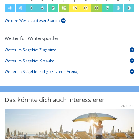
-1
-1
1
4
8
12
15
15
11
7
3
0
Weitere Werte zu dieser Station
Wetter für Wintersportler
Wetter im Skigebiet Zugspitze
Wetter im Skigebiet Kitzbühel
Wetter im Skigebiet Ischgl (Silvretta Arena)
Das könnte dich auch interessieren
ANZEIGE