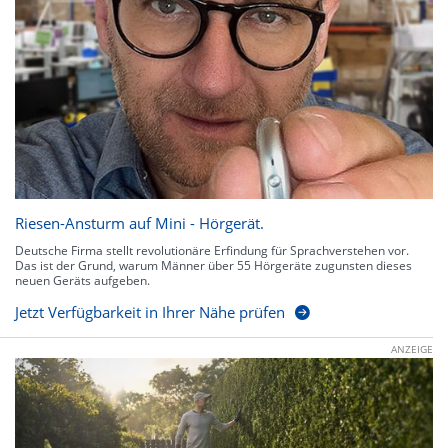
Riesen-Ansturm auf Mini - Hörgerät.
Deutsche Firma stellt revolutionäre Erfindung für Sprachverstehen vor.
Das ist der Grund, warum Männer über 55 Hörgeräte zugunsten dieses
neuen Geräts aufgeben.
Jetzt Verfügbarkeit in Ihrer Nähe prüfen
ANZEIGE