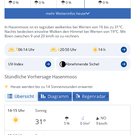
0 %
0 %
0 %
0 %
mehr Wetterinfos heute
In Hasenmoos ist es tagsüber wolkenlos bei Werten von 16 bis zu 31°C.
Nachts bedecken einzelne Wolken den Himmel bei Werten von 19°C. Mit
Böen zwischen 9 und 20 km/h ist zu rechnen.
06:14 Uhr
20:50 Uhr
14 h
UV-Index
Abnehmende Sichel
Stündliche Vorhersage Hasenmoos
Heute werden bis zu 14 Sonnenstunden erwartet
Übersicht
Diagramm
Regenradar
14-15 Uhr
Sonnig
NO
31°
5 %
0 l/m²
9 km/h