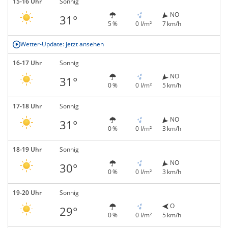
15-16 Uhr
Sonnig
NO
31°
5 %
0 l/m²
7 km/h
Wetter-Update: jetzt ansehen
16-17 Uhr
Sonnig
NO
31°
0 %
0 l/m²
5 km/h
17-18 Uhr
Sonnig
NO
31°
0 %
0 l/m²
3 km/h
18-19 Uhr
Sonnig
NO
30°
0 %
0 l/m²
3 km/h
19-20 Uhr
Sonnig
O
29°
0 %
0 l/m²
5 km/h