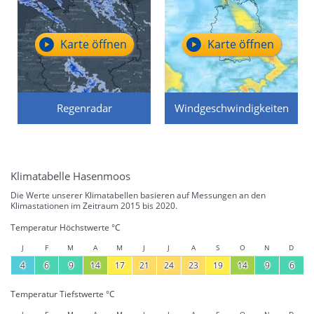
Karte öffnen
Karte öffnen
Regenradar
Windgeschwindigkeiten
Klimatabelle Hasenmoos
Die Werte unserer Klimatabellen basieren auf Messungen an den
Klimastationen im Zeitraum 2015 bis 2020.
Temperatur Höchstwerte °C
J
F
M
A
M
J
J
A
S
O
N
D
4
6
9
14
17
21
24
23
19
14
9
6
Temperatur Tiefstwerte °C
J
F
M
A
M
J
J
A
S
O
N
D