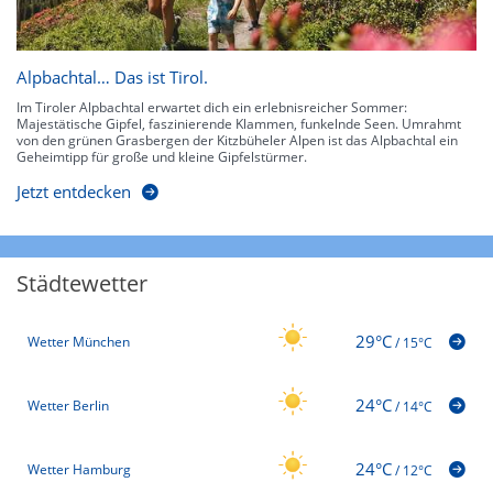
Alpbachtal… Das ist Tirol.
Im Tiroler Alpbachtal erwartet dich ein erlebnisreicher Sommer:
Majestätische Gipfel, faszinierende Klammen, funkelnde Seen. Umrahmt
von den grünen Grasbergen der Kitzbüheler Alpen ist das Alpbachtal ein
Geheimtipp für große und kleine Gipfelstürmer.
Jetzt entdecken
Städtewetter
29°C
Wetter München
/
15°C
24°C
Wetter Berlin
/
14°C
24°C
Wetter Hamburg
/
12°C