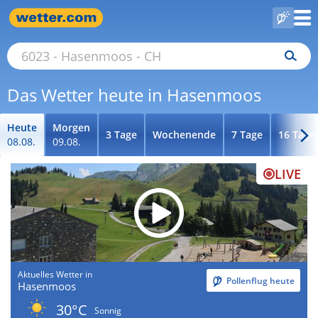
Das Wetter heute in Hasenmoos
Heute
Morgen
3 Tage
Wochenende
7 Tage
16 Tage
08.08.
09.08.
LIVE
Aktuelles Wetter in
Pollenflug heute
Hasenmoos
30°C
Sonnig