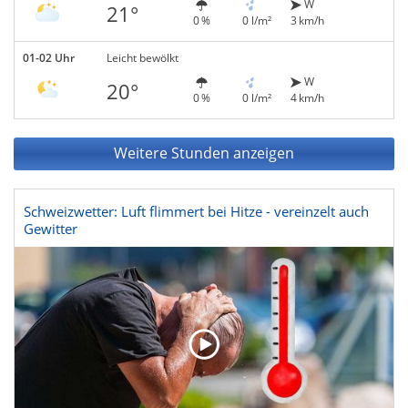
W
21°
0 %
0 l/m²
3 km/h
01-02 Uhr
Leicht bewölkt
W
20°
0 %
0 l/m²
4 km/h
Weitere Stunden anzeigen
Schweizwetter: Luft flimmert bei Hitze - vereinzelt auch
Gewitter