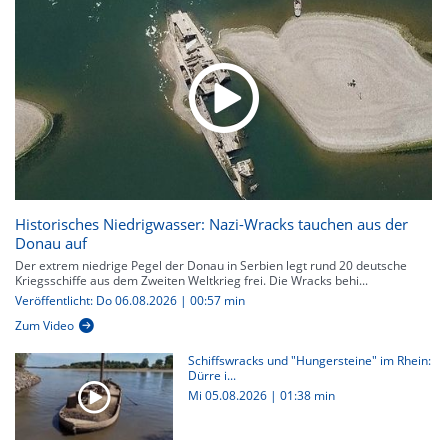
Historisches Niedrigwasser: Nazi-Wracks tauchen aus der
Donau auf
Der extrem niedrige Pegel der Donau in Serbien legt rund 20 deutsche
Kriegsschiffe aus dem Zweiten Weltkrieg frei. Die Wracks behi...
Veröffentlicht: Do 06.08.2026 | 00:57 min
Zum Video
Schiffswracks und "Hungersteine" im Rhein:
Dürre i...
Mi 05.08.2026
|
01:38 min