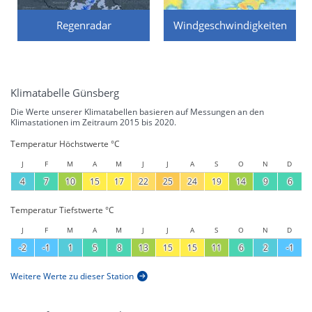
Regenradar
Windgeschwindigkeiten
Klimatabelle Günsberg
Die Werte unserer Klimatabellen basieren auf Messungen an den
Klimastationen im Zeitraum 2015 bis 2020.
Temperatur Höchstwerte °C
J
F
M
A
M
J
J
A
S
O
N
D
4
7
10
15
17
22
25
24
19
14
9
6
Temperatur Tiefstwerte °C
J
F
M
A
M
J
J
A
S
O
N
D
-2
-1
1
5
8
13
15
15
11
6
2
-1
Weitere Werte zu dieser Station