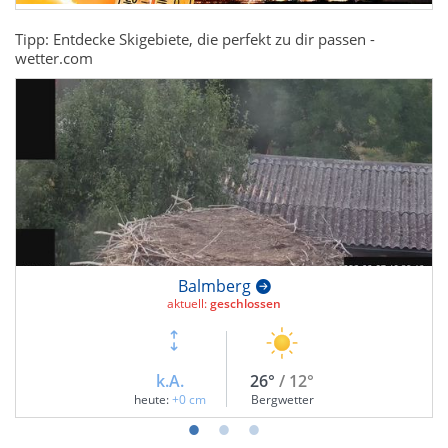
Tipp: Entdecke Skigebiete, die perfekt zu dir passen -
wetter.com
Balmberg
aktuell:
geschlossen
k.A.
26°
/ 12°
heute:
+0 cm
Bergwetter