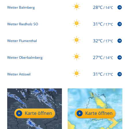
28°C
Wetter Balmberg
/
14°C
31°C
Wetter Riedholz SO
/
17°C
32°C
Wetter Flumenthal
/
17°C
27°C
Wetter Oberbalmberg
/
14°C
31°C
Wetter Attiswil
/
17°C
Karte öffnen
Karte öffnen