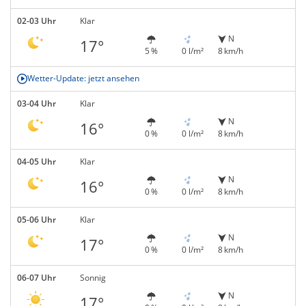
02-03 Uhr
Klar
N
17°
5 %
0 l/m²
8 km/h
Wetter-Update: jetzt ansehen
03-04 Uhr
Klar
N
16°
0 %
0 l/m²
8 km/h
04-05 Uhr
Klar
N
16°
0 %
0 l/m²
8 km/h
05-06 Uhr
Klar
N
17°
0 %
0 l/m²
8 km/h
06-07 Uhr
Sonnig
N
17°