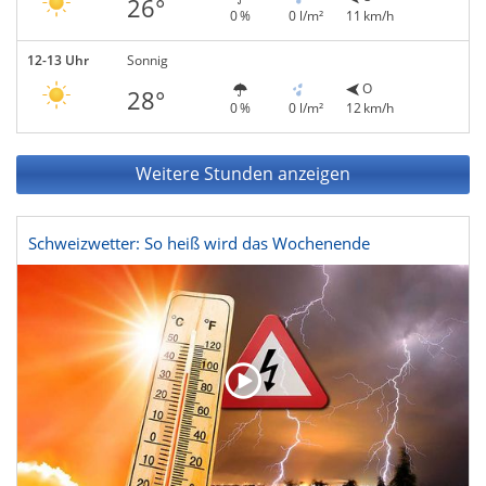
26°
0 %
0 l/m²
11 km/h
12-13 Uhr
Sonnig
O
28°
0 %
0 l/m²
12 km/h
Weitere Stunden anzeigen
Schweizwetter: So heiß wird das Wochenende