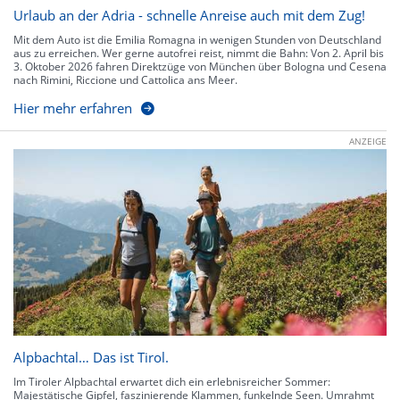
Urlaub an der Adria - schnelle Anreise auch mit dem Zug!
Mit dem Auto ist die Emilia Romagna in wenigen Stunden von Deutschland
aus zu erreichen. Wer gerne autofrei reist, nimmt die Bahn: Von 2. April bis
3. Oktober 2026 fahren Direktzüge von München über Bologna und Cesena
nach Rimini, Riccione und Cattolica ans Meer.
Hier mehr erfahren
ANZEIGE
Alpbachtal… Das ist Tirol.
Im Tiroler Alpbachtal erwartet dich ein erlebnisreicher Sommer:
Majestätische Gipfel, faszinierende Klammen, funkelnde Seen. Umrahmt