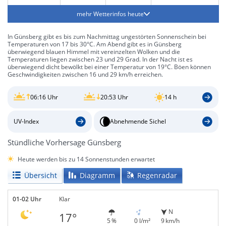
mehr Wetterinfos heute
In Günsberg gibt es bis zum Nachmittag ungestörten Sonnenschein bei
Temperaturen von 17 bis 30°C. Am Abend gibt es in Günsberg
überwiegend blauen Himmel mit vereinzelten Wolken und die
Temperaturen liegen zwischen 23 und 29 Grad. In der Nacht ist es
überwiegend dicht bewölkt bei einer Temperatur von 19°C. Böen können
Geschwindigkeiten zwischen 16 und 29 km/h erreichen.
06:16 Uhr
20:53 Uhr
14 h
UV-Index
Abnehmende Sichel
Stündliche Vorhersage Günsberg
Heute werden bis zu 14 Sonnenstunden erwartet
Übersicht
Diagramm
Regenradar
01-02 Uhr
Klar
N
17°
5 %
0 l/m²
9 km/h