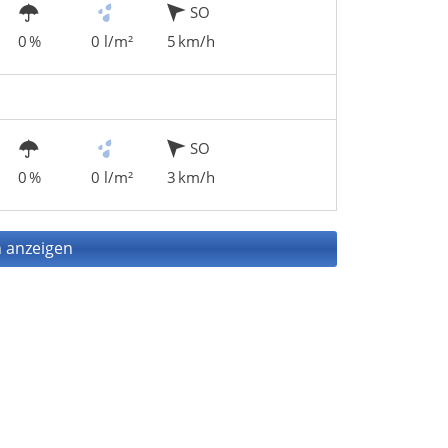
SO
0 %
0 l/m²
5 km/h
SO
0 %
0 l/m²
3 km/h
 anzeigen