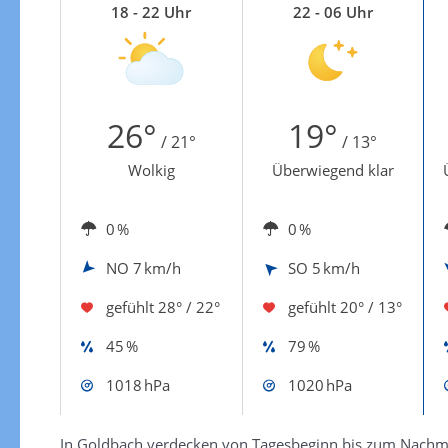
18 - 22 Uhr
22 - 06 Uhr
26°
19°
/ 21°
/ 13°
Wolkig
Überwiegend klar
0 %
0 %
NO
7 km/h
SO
5 km/h
gefühlt
28° / 22°
gefühlt
20° / 13°
45 %
79 %
1018 hPa
1020 hPa
In Goldbach verdecken von Tagesbeginn bis zum Nachmi