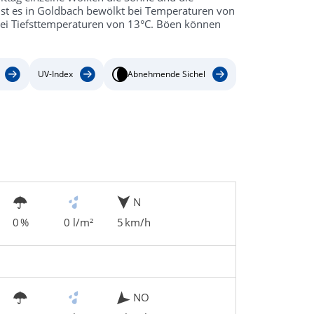
st es in Goldbach bewölkt bei Temperaturen von
bei Tiefsttemperaturen von 13°C. Böen können
UV-Index
Abnehmende Sichel
N
0 %
0 l/m²
5 km/h
NO