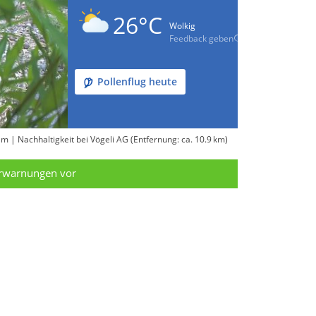
26°C
Wolkig
Feedback geben
Pollenflug heute
| Nachhaltigkeit bei Vögeli AG (Entfernung: ca. 10.9 km)
erwarnungen vor