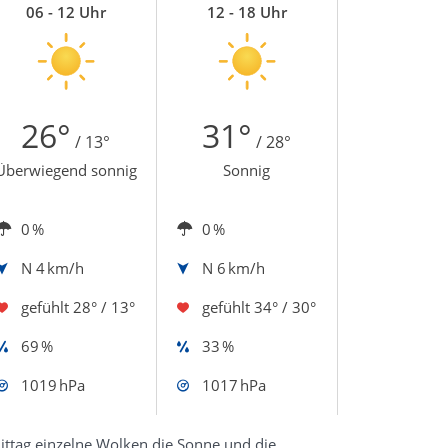
06 - 12 Uhr
12 - 18 Uhr
26°
31°
/ 13°
/ 28°
Überwiegend sonnig
Sonnig
0 %
0 %
N
4 km/h
N
6 km/h
gefühlt
28° / 13°
gefühlt
34° / 30°
69 %
33 %
1019 hPa
1017 hPa
ttag einzelne Wolken die Sonne und die