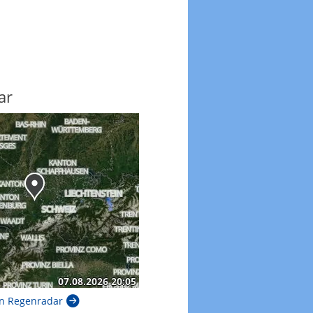
ar
n Regenradar