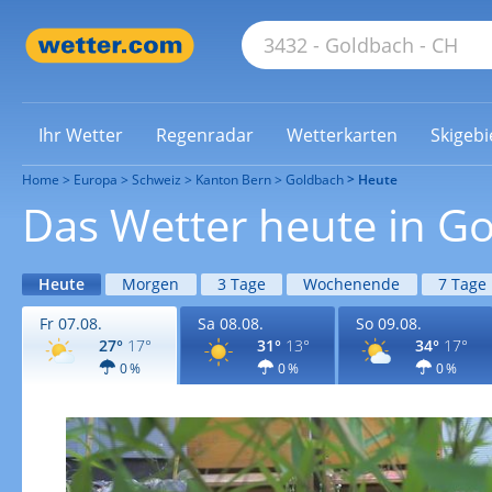
Ihr Wetter
Regenradar
Wetterkarten
Skigebi
Home
Europa
Schweiz
Kanton Bern
Goldbach
Heute
Das Wetter heute in G
Heute
Morgen
3 Tage
Wochenende
7 Tage
Fr 07.08.
Sa 08.08.
So 09.08.
27°
17°
31°
13°
34°
17°
0 %
0 %
0 %