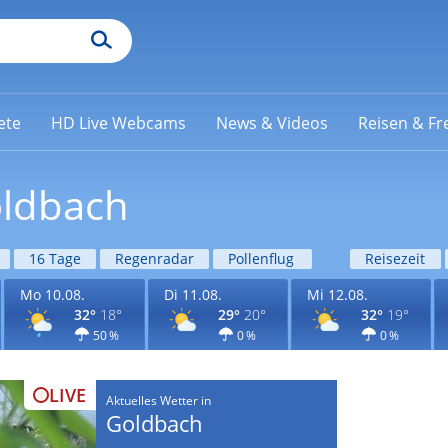
ete
HD Live Webcams
News & Videos
Reisen & Fre
oldbach
16 Tage
Regenradar
Pollenflug
Reisezeit
Mo 10.08.
Di 11.08.
Mi 12.08.
32°
18°
29°
20°
32°
19°
50 %
0 %
0 %
LIVE
Aktuelles Wetter in
Goldbach