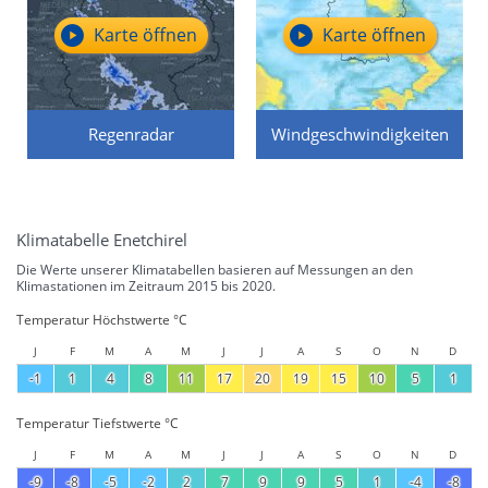
Karte öffnen
Karte öffnen
Regenradar
Windgeschwindigkeiten
Klimatabelle Enetchirel
Die Werte unserer Klimatabellen basieren auf Messungen an den
Klimastationen im Zeitraum 2015 bis 2020.
Temperatur Höchstwerte °C
J
F
M
A
M
J
J
A
S
O
N
D
-1
1
4
8
11
17
20
19
15
10
5
1
Temperatur Tiefstwerte °C
J
F
M
A
M
J
J
A
S
O
N
D
-9
-8
-5
-2
2
7
9
9
5
1
-4
-8