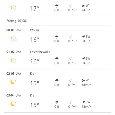
W
17°
0 %
0 l/m²
4 km/h
Freitag, 07.08.
00-01 Uhr
Wolkig
SW
16°
0 %
0 l/m²
3 km/h
01-02 Uhr
Leicht bewölkt
SW
16°
0 %
0 l/m²
3 km/h
02-03 Uhr
Klar
W
15°
0 %
0 l/m²
4 km/h
03-04 Uhr
Klar
SW
15°
0 %
0 l/m²
5 km/h