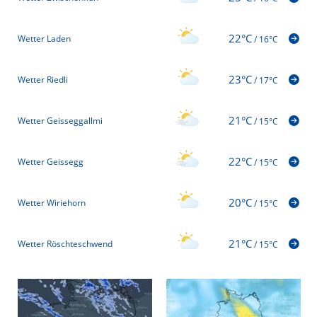
22°C
Wetter Laden
/
16°C
23°C
Wetter Riedli
/
17°C
21°C
Wetter Geisseggallmi
/
15°C
22°C
Wetter Geissegg
/
15°C
20°C
Wetter Wiriehorn
/
15°C
21°C
Wetter Röschteschwend
/
15°C