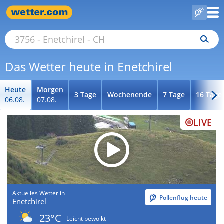
Das Wetter heute in Enetchirel
Heute
Morgen
3 Tage
Wochenende
7 Tage
16 Tage
06.08.
07.08.
LIVE
Aktuelles Wetter in
Pollenflug heute
Enetchirel
23°C
Leicht bewölkt