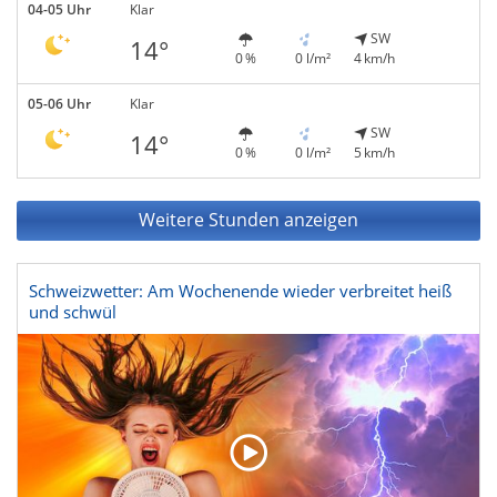
04-05 Uhr
Klar
SW
14°
0 %
0 l/m²
4 km/h
05-06 Uhr
Klar
SW
14°
0 %
0 l/m²
5 km/h
Weitere Stunden anzeigen
Schweizwetter: Am Wochenende wieder verbreitet heiß
und schwül