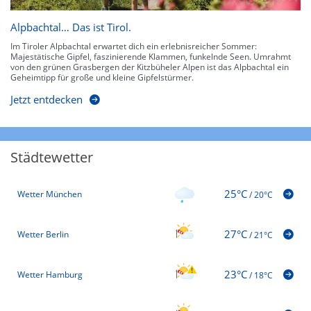
Alpbachtal… Das ist Tirol.
Im Tiroler Alpbachtal erwartet dich ein erlebnisreicher Sommer:
Majestätische Gipfel, faszinierende Klammen, funkelnde Seen. Umrahmt
von den grünen Grasbergen der Kitzbüheler Alpen ist das Alpbachtal ein
Geheimtipp für große und kleine Gipfelstürmer.
Jetzt entdecken
Städtewetter
25°C
Wetter München
/
20°C
27°C
Wetter Berlin
/
21°C
23°C
Wetter Hamburg
/
18°C