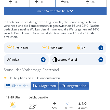
0 %
0 %
0 %
0 %
mehr Wetterinfos heute
In Enetchirel ist es den ganzen Tag bewölkt, die Sonne zeigt sich nur
vereinzelt und die Temperaturen liegen zwischen 16 und 22°C. Nachts
bedecken einzelne Wolken den Himmel und die Werte gehen auf 14°C
zurück. Böen können Geschwindigkeiten zwischen 13 und 23 km/h
erreichen.
06:16 Uhr
20:55 Uhr
3 h
UV-Index
Letztes Viertel
Stündliche Vorhersage Enetchirel
Heute gibt es bis zu 3 Sonnenstunden
Übersicht
Diagramm
Regenradar
18-19 Uhr
Leicht bewölkt
NO
23°
5 %
0 l/m²
4 km/h