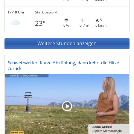
17-18 Uhr
Stark bewölkt
S
23°
0 %
0 l/m²
6 km/h
Weitere Stunden anzeigen
Schweizwetter: Kurze Abkühlung, dann kehrt die Hitze
zurück