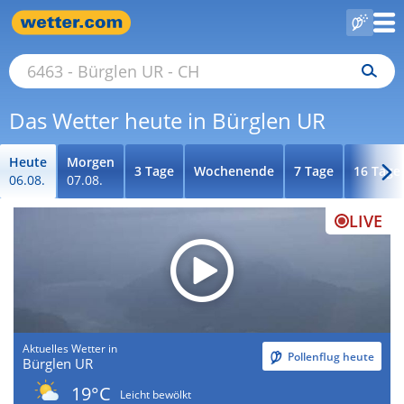
Das Wetter heute in Bürglen UR
Heute
Morgen
3 Tage
Wochenende
7 Tage
16 Tage
06.08.
07.08.
LIVE
Aktuelles Wetter in
Pollenflug heute
Bürglen UR
19°C
Leicht bewölkt