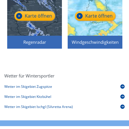
Karte öffnen
Karte öffnen
Regenradar
Windgeschwindigkeiten
Wetter für Wintersportler
Wetter im Skigebiet Zugspitze
Wetter im Skigebiet Kitzbühel
Wetter im Skigebiet Ischgl (Silvretta Arena)