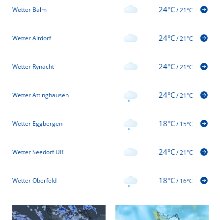
24°C
Wetter Balm
/
21°C
24°C
Wetter Altdorf
/
21°C
24°C
Wetter Rynächt
/
21°C
24°C
Wetter Attinghausen
/
21°C
18°C
Wetter Eggbergen
/
15°C
24°C
Wetter Seedorf UR
/
21°C
18°C
Wetter Oberfeld
/
16°C