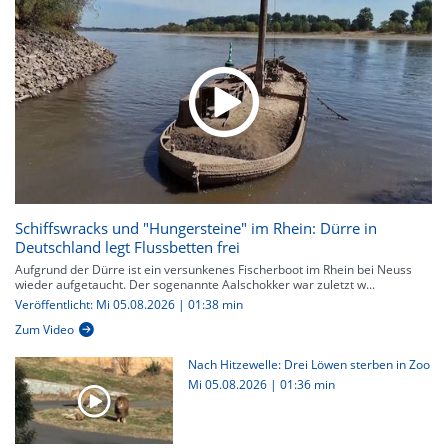
Schiffswracks und "Hungersteine" im Rhein: Dürre in
Deutschland legt Flussbetten frei
Aufgrund der Dürre ist ein versunkenes Fischerboot im Rhein bei Neuss
wieder aufgetaucht. Der sogenannte Aalschokker war zuletzt w...
Veröffentlicht: Mi 05.08.2026 | 01:38 min
Zum Video
Nach Hitzewelle: Drei Löwen sterben in Zoo
Mi 05.08.2026
|
01:36 min