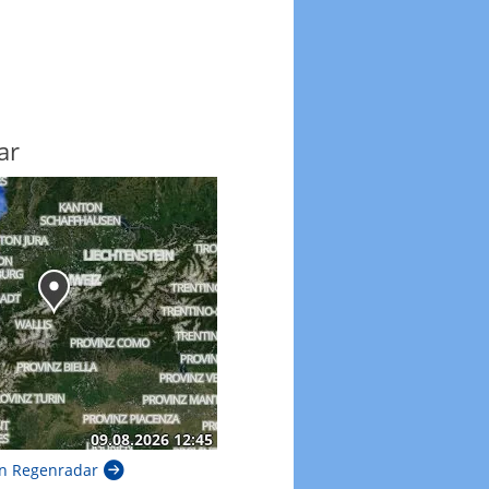
ar
n Regenradar