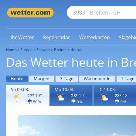
Ihr Wetter
Regenradar
Wetterkarten
Skigebi
Home
Europa
Schweiz
Breiten
Heute
Das Wetter heute in Br
Heute
Morgen
3 Tage
Wochenende
7 Tage
So 09.08.
Mo 10.08.
Di 11.08.
27°
19°
28°
19°
28°
18°
50 %
0 %
0 %