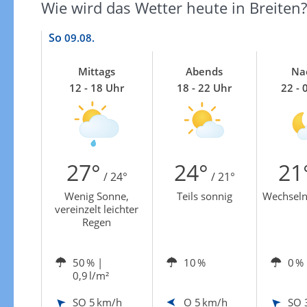
Wie wird das Wetter heute in Breiten?
So
09.08.
Mittags
Abends
Na
12 - 18 Uhr
18 - 22 Uhr
22 - 
27°
24°
21
/ 24°
/ 21°
Wenig Sonne,
Teils sonnig
Wechseln
vereinzelt leichter
Regen
50 %
|
10 %
0 %
0,9 l/m²
SO
5 km/h
O
5 km/h
SO