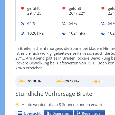
gefühlt
gefühlt
gefü
29° / 25°
26° / 22°
22° 
44 %
64 %
64 
1020 hPa
1021 hPa
102
In Breiten scheint morgens die Sonne bei blauem Himme
ist es vielfach wolkig, gebietsweise kann sich auch die 
27°C. Am Abend gibt es in Breiten lockere Bewölkung bei
lockere Bewölkung bei Tiefstwerten von 19°C. Böen kö
km/h erreichen.
06:18 Uhr
20:48 Uhr
8 h
Stündliche Vorhersage Breiten
Heute werden bis zu 8 Sonnenstunden erwartet
Übersicht
Diagramm
Regenradar