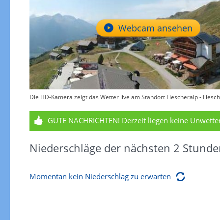
Webcam ansehen
Die HD-Kamera zeigt das Wetter live am Standort Fiescheralp - Fiesch 
GUTE NACHRICHTEN!
Derzeit liegen keine Unwett
Niederschläge der nächsten 2 Stunde
Momentan kein Niederschlag zu erwarten