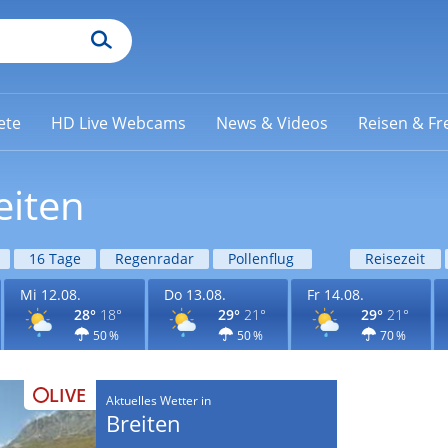
ete
HD Live Webcams
News & Videos
Reisen & Fre
eiten
16 Tage
Regenradar
Pollenflug
Reisezeit
Mi 12.08.
Do 13.08.
Fr 14.08.
28°
18°
29°
21°
29°
21°
50 %
50 %
70 %
LIVE
Aktuelles Wetter in
Breiten