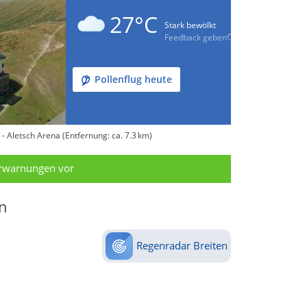
27°C
Stark bewölkt
Feedback geben
Pollenflug heute
- Aletsch Arena (Entfernung: ca. 7.3 km)
erwarnungen vor
n
Regenradar Breiten