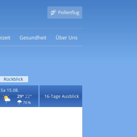
Pollenflug
izeit
Gesundheit
Über Uns
Rückblick
Sa 15.08.
29°
22°
16-Tage Ausblick
70 %