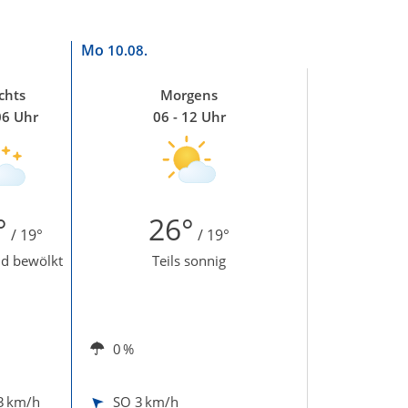
Mo
10.08.
chts
Morgens
06 Uhr
06 - 12 Uhr
°
26°
/ 19°
/ 19°
d bewölkt
Teils sonnig
0 %
3 km/h
SO
3 km/h