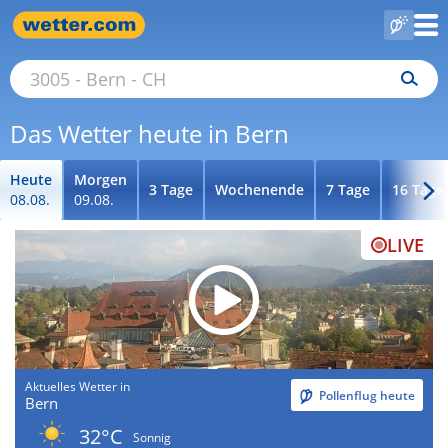
Das Wetter heute in Bern
Heute
Morgen
3 Tage
Wochenende
7 Tage
16 Tage
08.08.
09.08.
LIVE
Aktuelles Wetter in
Pollenflug heute
Bern
32°C
Sonnig