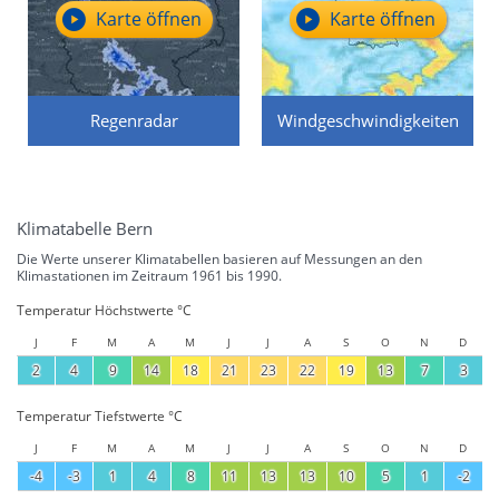
Karte öffnen
Karte öffnen
Regenradar
Windgeschwindigkeiten
Klimatabelle Bern
Die Werte unserer Klimatabellen basieren auf Messungen an den
Klimastationen im Zeitraum 1961 bis 1990.
Temperatur Höchstwerte °C
J
F
M
A
M
J
J
A
S
O
N
D
2
4
9
14
18
21
23
22
19
13
7
3
Temperatur Tiefstwerte °C
J
F
M
A
M
J
J
A
S
O
N
D
-4
-3
1
4
8
11
13
13
10
5
1
-2