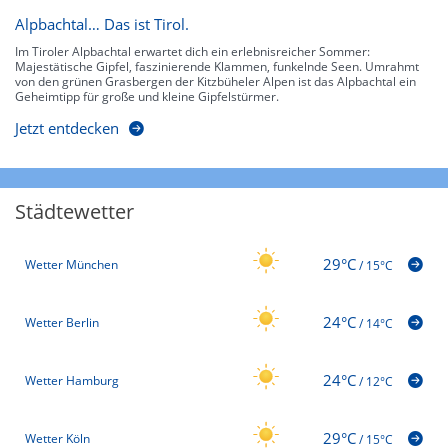
Alpbachtal… Das ist Tirol.
Im Tiroler Alpbachtal erwartet dich ein erlebnisreicher Sommer:
Majestätische Gipfel, faszinierende Klammen, funkelnde Seen. Umrahmt
von den grünen Grasbergen der Kitzbüheler Alpen ist das Alpbachtal ein
Geheimtipp für große und kleine Gipfelstürmer.
Jetzt entdecken
Städtewetter
29°C
Wetter München
/
15°C
24°C
Wetter Berlin
/
14°C
24°C
Wetter Hamburg
/
12°C
29°C
Wetter Köln
/
15°C