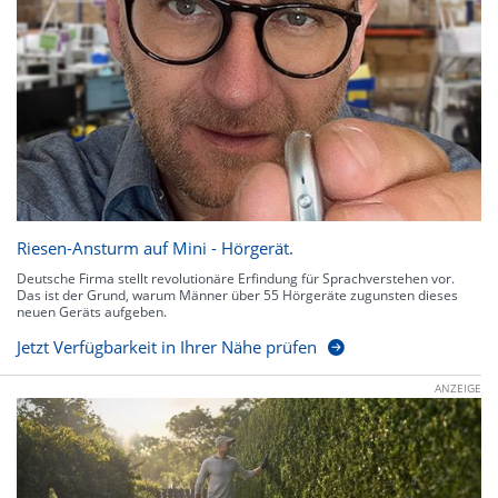
Riesen-Ansturm auf Mini - Hörgerät.
Deutsche Firma stellt revolutionäre Erfindung für Sprachverstehen vor.
Das ist der Grund, warum Männer über 55 Hörgeräte zugunsten dieses
neuen Geräts aufgeben.
Jetzt Verfügbarkeit in Ihrer Nähe prüfen
ANZEIGE