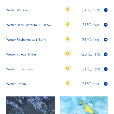
31°C
Wetter Wabern
/
14°C
31°C
Wetter Bern Postauto BE-FB-SO
/
14°C
31°C
Wetter Fischermätteli (Bern)
/
14°C
30°C
Wetter Spiegel b. Bern
/
13°C
31°C
Wetter Stuckishaus
/
15°C
31°C
Wetter Seftau
/
15°C