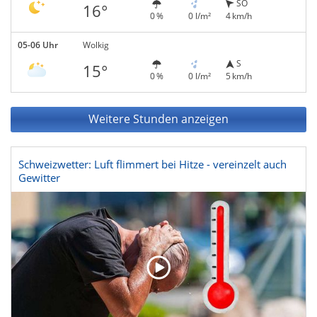
SO
16°
0 %
0 l/m²
4 km/h
05-06 Uhr
Wolkig
S
15°
0 %
0 l/m²
5 km/h
Weitere Stunden anzeigen
Schweizwetter: Luft flimmert bei Hitze - vereinzelt auch
Gewitter