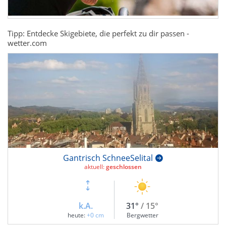
Tipp: Entdecke Skigebiete, die perfekt zu dir passen -
wetter.com
Gantrisch SchneeSelital
aktuell:
geschlossen
k.A.
31°
/ 15°
heute:
+0 cm
Bergwetter