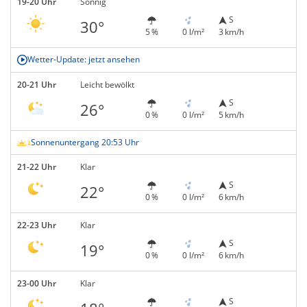
19-20 Uhr
Sonnig
S
30°
5 %
0 l/m²
3 km/h
Wetter-Update: jetzt ansehen
20-21 Uhr
Leicht bewölkt
S
26°
0 %
0 l/m²
5 km/h
Sonnenuntergang 20:53 Uhr
21-22 Uhr
Klar
S
22°
0 %
0 l/m²
6 km/h
22-23 Uhr
Klar
S
19°
0 %
0 l/m²
6 km/h
23-00 Uhr
Klar
S