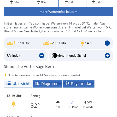
0 %
0 %
0 %
0 %
mehr Wetterinfos heute
In Bern ist es am Tag sonnig bei Werten von 14 bis zu 31°C. In der Nacht
stören nur einzelne Wolken den sonst klaren Himmel bei Werten von 15°C.
Böen können Geschwindigkeiten zwischen 12 und 19 km/h erreichen.
06:18 Uhr
20:53 Uhr
14 h
UV-Index
Abnehmende Sichel
Stündliche Vorhersage Bern
Heute werden bis zu 14 Sonnenstunden erwartet
Übersicht
Diagramm
Regenradar
18-19 Uhr
Sonnig
SW
32°
5 %
0 l/m²
6 km/h