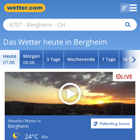
Das Wetter heute in Bergheim
Heute
Morgen
3 Tage
Wochenende
7 Tage
16 Tage
07.08.
08.08.
LIVE
Aktuelles Wetter in
Pollenflug heute
Bergheim
24°C
Klar