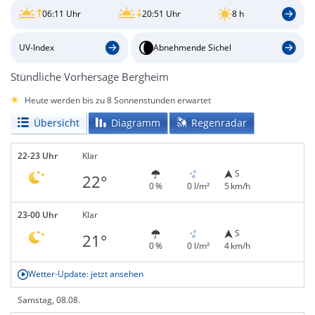
06:11 Uhr
20:51 Uhr
8 h
UV-Index
Abnehmende Sichel
Stündliche Vorhersage Bergheim
Heute werden bis zu 8 Sonnenstunden erwartet
Übersicht
Diagramm
Regenradar
22-23 Uhr
Klar
S
22°
0 %
0 l/m²
5 km/h
23-00 Uhr
Klar
S
21°
0 %
0 l/m²
4 km/h
Wetter-Update: jetzt ansehen
Samstag, 08.08.