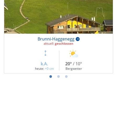
Brunni-Haggenegg
aktuell:
geschlossen
k.A.
20°
/ 10°
heute:
+0 cm
Bergwetter