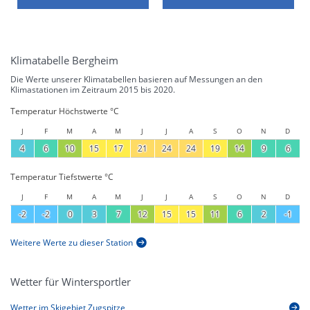
Klimatabelle Bergheim
Die Werte unserer Klimatabellen basieren auf Messungen an den
Klimastationen im Zeitraum 2015 bis 2020.
Temperatur Höchstwerte °C
J
F
M
A
M
J
J
A
S
O
N
D
4
6
10
15
17
21
24
24
19
14
9
6
Temperatur Tiefstwerte °C
J
F
M
A
M
J
J
A
S
O
N
D
-2
-2
0
3
7
12
15
15
11
6
2
-1
Weitere Werte zu dieser Station
Wetter für Wintersportler
Wetter im Skigebiet Zugspitze