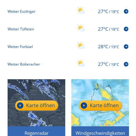
27°C
Wetter Esslinger
/
18°C
27°C
Wetter Tüfleten
/
18°C
28°C
Wetter Forbüel
/
19°C
27°C
Wetter Bolteracher
/
18°C
Karte öffnen
Karte öffnen
Regenradar
Windgeschwindigkeiten