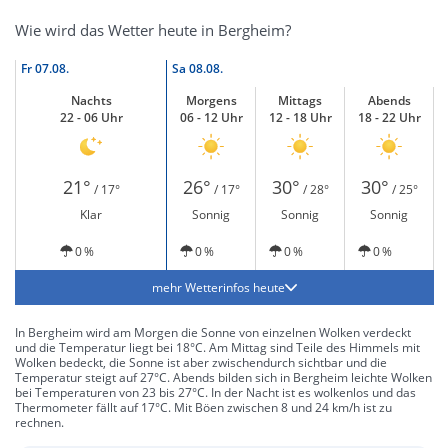
Wie wird das Wetter heute in Bergheim?
Fr
07.08.
Sa
08.08.
Nachts
Morgens
Mittags
Abends
22 - 06 Uhr
06 - 12 Uhr
12 - 18 Uhr
18 - 22 Uhr
21°
26°
30°
30°
/ 17°
/ 17°
/ 28°
/ 25°
Klar
Sonnig
Sonnig
Sonnig
0 %
0 %
0 %
0 %
mehr Wetterinfos heute
In Bergheim wird am Morgen die Sonne von einzelnen Wolken verdeckt
und die Temperatur liegt bei 18°C. Am Mittag sind Teile des Himmels mit
Wolken bedeckt, die Sonne ist aber zwischendurch sichtbar und die
Temperatur steigt auf 27°C. Abends bilden sich in Bergheim leichte Wolken
bei Temperaturen von 23 bis 27°C. In der Nacht ist es wolkenlos und das
Thermometer fällt auf 17°C. Mit Böen zwischen 8 und 24 km/h ist zu
rechnen.