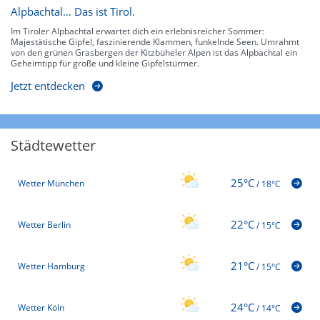
Alpbachtal… Das ist Tirol.
Im Tiroler Alpbachtal erwartet dich ein erlebnisreicher Sommer:
Majestätische Gipfel, faszinierende Klammen, funkelnde Seen. Umrahmt
von den grünen Grasbergen der Kitzbüheler Alpen ist das Alpbachtal ein
Geheimtipp für große und kleine Gipfelstürmer.
Jetzt entdecken
Städtewetter
25°C
Wetter München
/
18°C
22°C
Wetter Berlin
/
15°C
21°C
Wetter Hamburg
/
15°C
24°C
Wetter Köln
/
14°C