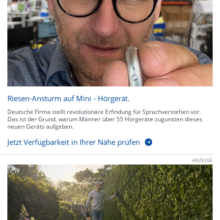
Riesen-Ansturm auf Mini - Hörgerät.
Deutsche Firma stellt revolutionäre Erfindung für Sprachverstehen vor.
Das ist der Grund, warum Männer über 55 Hörgeräte zugunsten dieses
neuen Geräts aufgeben.
Jetzt Verfügbarkeit in Ihrer Nähe prüfen
ANZEIGE