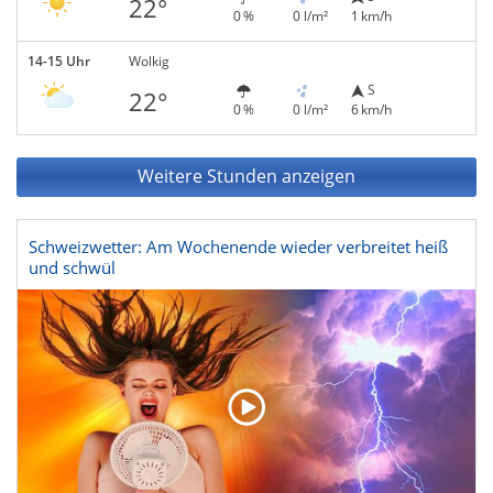
22°
0 %
0 l/m²
1 km/h
14-15 Uhr
Wolkig
S
22°
0 %
0 l/m²
6 km/h
Weitere Stunden anzeigen
Schweizwetter: Am Wochenende wieder verbreitet heiß
und schwül