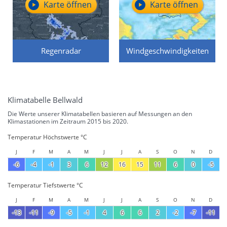
Karte öffnen
Karte öffnen
Regenradar
Windgeschwindigkeiten
Klimatabelle Bellwald
Die Werte unserer Klimatabellen basieren auf Messungen an den
Klimastationen im Zeitraum 2015 bis 2020.
Temperatur Höchstwerte °C
J
F
M
A
M
J
J
A
S
O
N
D
-6
-4
-1
3
6
12
16
15
11
6
0
-5
Temperatur Tiefstwerte °C
J
F
M
A
M
J
J
A
S
O
N
D
-13
-11
-9
-5
-1
4
6
6
2
-2
-7
-11