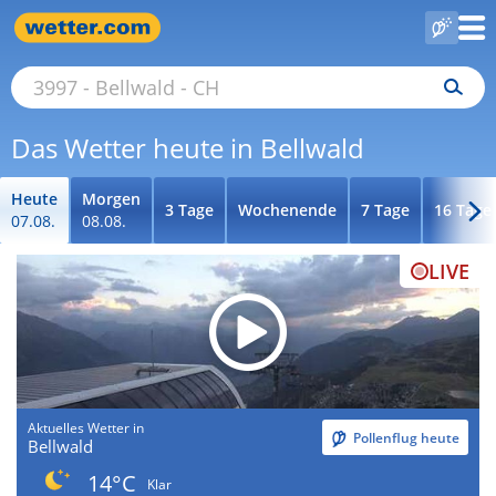
Das Wetter heute in Bellwald
Heute
Morgen
3 Tage
Wochenende
7 Tage
16 Tage
07.08.
08.08.
LIVE
Aktuelles Wetter in
Pollenflug heute
Bellwald
14°C
Klar