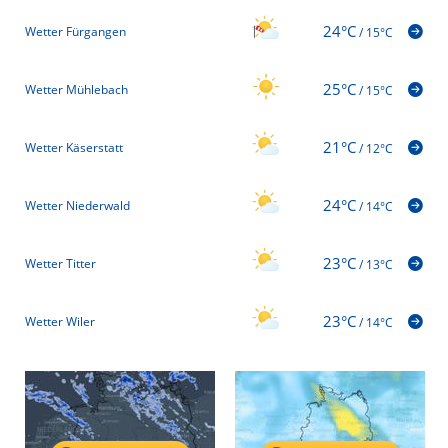
24°C
Wetter Fürgangen
/
15°C
25°C
Wetter Mühlebach
/
15°C
21°C
Wetter Käserstatt
/
12°C
24°C
Wetter Niederwald
/
14°C
23°C
Wetter Titter
/
13°C
23°C
Wetter Wiler
/
14°C