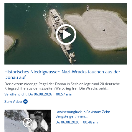
Historisches Niedrigwasser: Nazi-Wracks tauchen aus der
Donau auf
Der extrem niedrige Pegel der Donau in Serbien legt rund 20 deutsche
Kriegsschiffe aus dem Zweiten Weltkrieg frei. Die Wracks behi...
Veröffentlicht: Do 06.08.2026 | 00:57 min
Zum Video
Lawinenunglück in Pakistan: Zehn
Bergsteiger:innen...
Do 06.08.2026
|
00:48 min