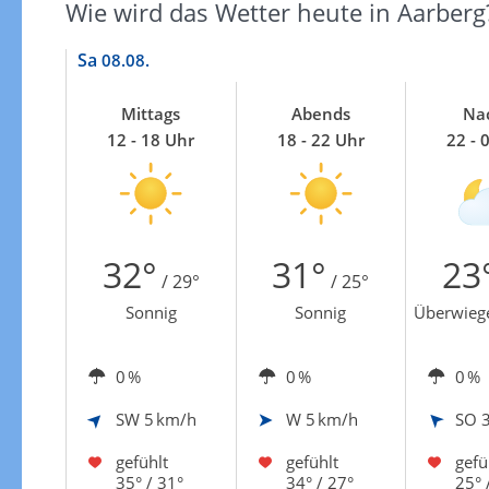
Wie wird das Wetter heute in Aarberg
Sa
08.08.
Mittags
Abends
Na
12 - 18 Uhr
18 - 22 Uhr
22 - 
32°
31°
23
/ 29°
/ 25°
Sonnig
Sonnig
Überwieg
0 %
0 %
0 %
SW
5 km/h
W
5 km/h
SO
gefühlt
gefühlt
gefü
35° / 31°
34° / 27°
25° 