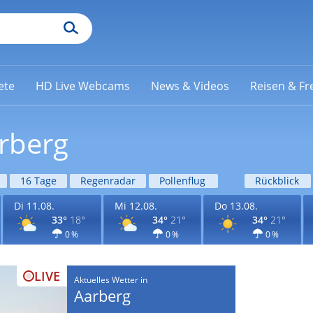
ete
HD Live Webcams
News & Videos
Reisen & Fre
arberg
16 Tage
Regenradar
Pollenflug
Rückblick
Di 11.08.
Mi 12.08.
Do 13.08.
33°
18°
34°
21°
34°
21°
0 %
0 %
0 %
LIVE
Aktuelles Wetter in
Aarberg