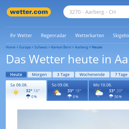
Ihr Wetter
Regenradar
Wetterkarten
Skigebi
Home
Europa
Schweiz
Kanton Bern
Aarberg
Heute
Das Wetter heute in A
Heute
Morgen
3 Tage
Wochenende
7 Tage
Sa 08.08.
So 09.08.
Mo 10.08.
32°
16°
33°
18°
33°
20°
0 %
0 %
50 %