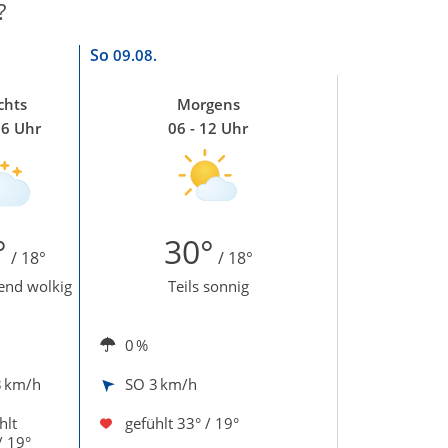
?
So
09.08.
chts
Morgens
06 Uhr
06 - 12 Uhr
°
30°
/ 18°
/ 18°
end wolkig
Teils sonnig
0 %
3 km/h
SO
3 km/h
hlt
gefühlt
33° / 19°
/ 19°