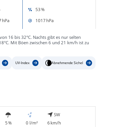
%
53 %
7 hPa
1017 hPa
von 16 bis 32°C. Nachts gibt es nur selten
18°C. Mit Böen zwischen 6 und 21 km/h ist zu
UV-Index
Abnehmende Sichel
SW
5 %
0 l/m²
6 km/h