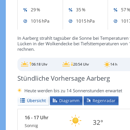
29 %
35 %
57 
1016 hPa
1015 hPa
101
In Aarberg strahlt tagsüber die Sonne bei Temperaturen 
Lücken in der Wolkendecke bei Tiefsttemperaturen von 
rechnen.
06:18 Uhr
20:54 Uhr
14 h
Stündliche Vorhersage Aarberg
Heute werden bis zu 14 Sonnenstunden erwartet
Übersicht
Diagramm
Regenradar
16 - 17 Uhr
32°
Sonnig