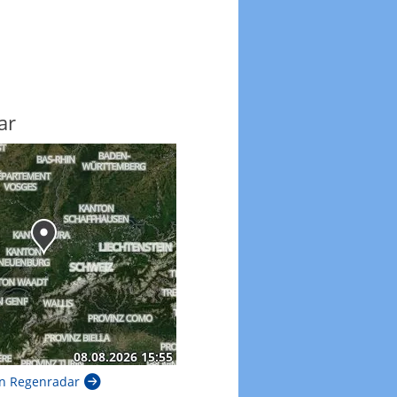
ar
n Regenradar