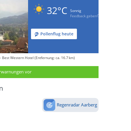
32°C
Sonnig
Feedback geben
Pollenflug heute
 Best Western Hotel (Entfernung: ca. 16.7 km)
erwarnungen vor
n
Regenradar Aarberg