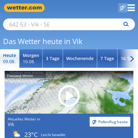
Das Wetter heute in Vik
Heute
Morgen
3 Tage
Wochenende
7 Tage
16 Tage
09.08.
10.08.
Finnland-Wetter
Aktuelles Wetter in
Pollenflug heute
Vik
23°C
Leicht bewölkt