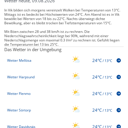
Wetter heute, 09.08.2026
In Vik bilden sich morgens vereinzelt Wolken bei Temperaturen von 13°C.
Mittags ist es bedeckt bei Höchstwerten von 24°C. Am Abend ist es in Vik
bewölkt bei Werten von 18 bis zu 22°C. Nachts überwiegt dichte
Bewölkung, aber es bleibt trocken bei Tiefsttemperaturen von 15°C.
Mit Böen zwischen 28 und 38 km/h ist zu rechnen. Die
Niederschlagswahrscheinlichkeit liegt bei 90%, während mit einer
Niederschlagsmenge von maximal 0.3 l/m² zu rechnen ist. Gefühlt liegen
die Temperaturen bei 13 bis 25°C.
Das Wetter in der Umgebung
24°C
Wetter Mellösa
/
13°C
24°C
Wetter Harpsund
/
13°C
24°C
Wetter Flenmo
/
13°C
24°C
Wetter Sörtorp
/
13°C
24°C
Wetter Davidsnäs
/
13°C