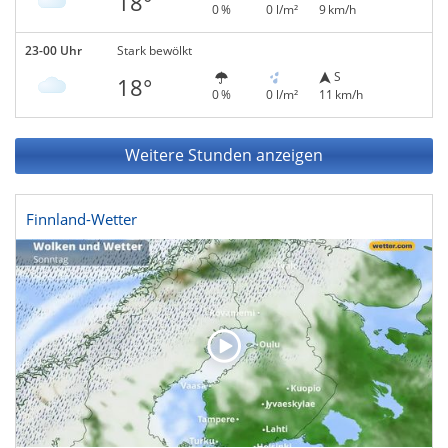
18°
0 %
0 l/m²
9 km/h
23-00 Uhr
Stark bewölkt
S
18°
0 %
0 l/m²
11 km/h
Weitere Stunden anzeigen
Finnland-Wetter