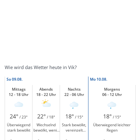
Wie wird das Wetter heute in Vik?
So
09.08.
Mo
10.08.
Mittags
Abends
Nachts
Morgens
12 - 18 Uhr
18 - 22 Uhr
22 - 06 Uhr
06 - 12 Uhr
24°
22°
18°
18°
/ 23°
/ 18°
/ 15°
/ 15°
Überwiegend
Wechselnd
Stark bewölkt,
Überwiegend leichter
stark bewölkt
bewölkt, wenig
vereinzelt
Regen
Sonne
leichter Regen