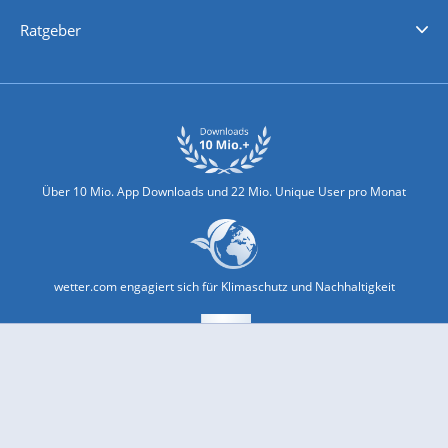
Nachrichten
Deutschlandwetter
Schweizwetter
Österreichwetter
Regionalwetter
Wetter in Europa
Wetter Weltweit
Wetterlexikon
Promi-News
Ratgeber
Biowetter
Glätteindex
Reiseziel Finder
Erkältungswetter
Klima & Umwelt
Über 10 Mio. App Downloads und 22 Mio. Unique User pro Monat
wetter.com engagiert sich für Klimaschutz und Nachhaltigkeit
Bekannt aus Funk und Fernsehen: Pro7, Sat1, Kabel 1, SWR, ...