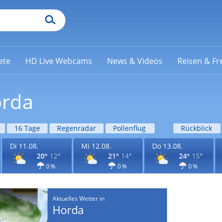
ete
HD Live Webcams
News & Videos
Reisen & Fre
orda
16 Tage
Regenradar
Pollenflug
Rückblick
Di 11.08.
Mi 12.08.
Do 13.08.
20°
12°
21°
14°
24°
15°
0 %
0 %
0 %
Aktuelles Wetter in
Horda