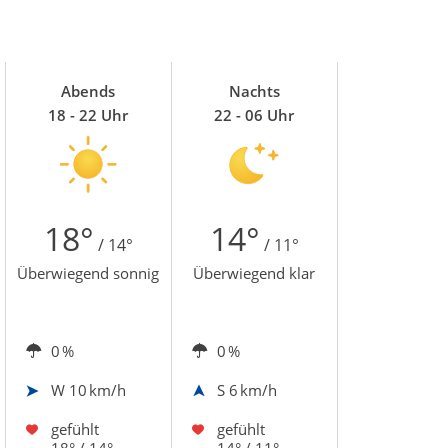
Abends
Nachts
18 - 22 Uhr
22 - 06 Uhr
18°
14°
/ 14°
/ 11°
Überwiegend sonnig
Überwiegend klar
0 %
0 %
W
10 km/h
S
6 km/h
gefühlt
gefühlt
18° / 14°
14° / 11°