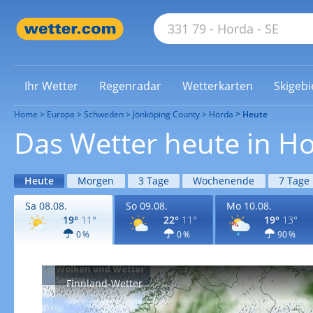
Ihr Wetter
Regenradar
Wetterkarten
Skigebi
Home
Europa
Schweden
Jönköping County
Horda
Heute
Das Wetter heute in H
Heute
Morgen
3 Tage
Wochenende
7 Tage
Sa 08.08.
So 09.08.
Mo 10.08.
19°
11°
22°
11°
19°
13°
0 %
0 %
90 %
Finnland-Wetter