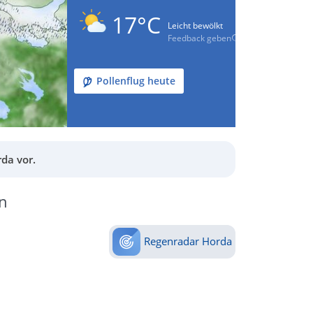
17°C
Leicht bewölkt
Feedback geben
Pollenflug heute
da vor.
n
Regenradar Horda