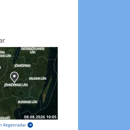
ar
n Regenradar