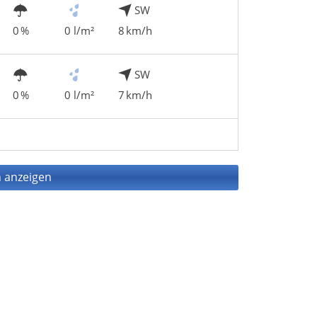
SW
0 %
0 l/m²
8 km/h
SW
0 %
0 l/m²
7 km/h
 anzeigen