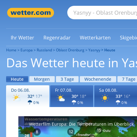
Ihr Wetter
Regenradar
Wetterkarten
Skigebi
Home
Europa
Russland
Oblast Orenburg
Yasnyy
Heute
Das Wetter heute in Ya
Heute
Morgen
3 Tage
Wochenende
7 Tage
Do 06.08.
Fr 07.08.
Sa 08.08.
32°
17°
30°
18°
33°
16°
0 %
0 %
0 %
Wetterfilm Europa: Die Temperaturen im Überblick