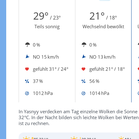
Zur Gewitterrisikokarte
29°
21°
/ 23°
/ 18°
Teils sonnig
Wechselnd bewölkt
0 %
0 %
NO
15 km/h
NO
13 km/h
gefühlt
31° / 24°
gefühlt
21° / 18°
37 %
56 %
1012 hPa
1014 hPa
In Yasnyy verdecken am Tag einzelne Wolken die Sonne
32°C. In der Nacht bilden sich leichte Wolken bei Wert
ist zu rechnen.