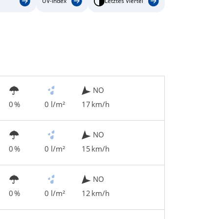
UV-Index
Letztes Viertel
NO
0 %
0 l/m²
17 km/h
NO
0 %
0 l/m²
15 km/h
NO
0 %
0 l/m²
12 km/h