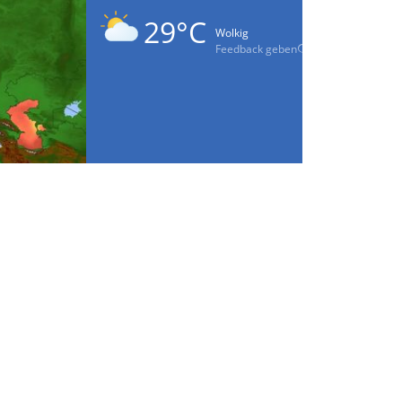
29°C
Wolkig
Feedback geben