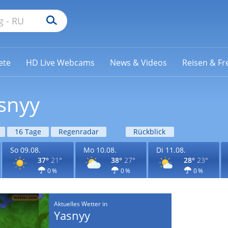
ete
HD Live Webcams
News & Videos
Reisen & Fre
snyy
16 Tage
Regenradar
Rückblick
So 09.08.
Mo 10.08.
Di 11.08.
37°
21°
38°
27°
28°
23°
0 %
0 %
0 %
Aktuelles Wetter in
Yasnyy