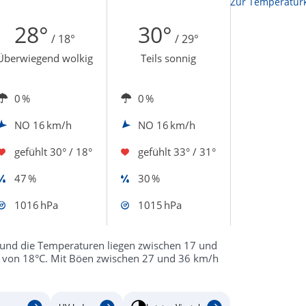
Zur Temperaturk
28°
30°
/ 18°
/ 29°
Überwiegend wolkig
Teils sonnig
0 %
0 %
NO
16 km/h
NO
16 km/h
gefühlt
30° / 18°
gefühlt
33° / 31°
47 %
30 %
1016 hPa
1015 hPa
 und die Temperaturen liegen zwischen 17 und
en von 18°C. Mit Böen zwischen 27 und 36 km/h