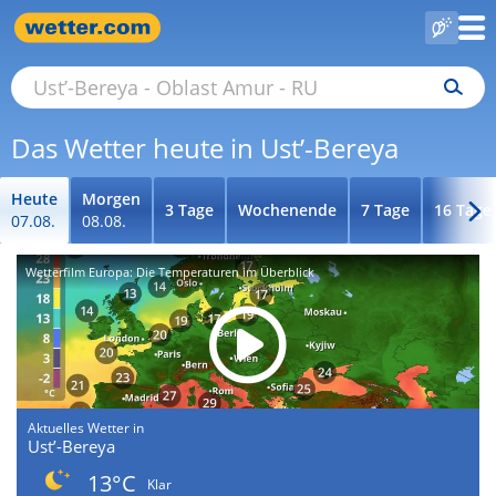
Das Wetter heute in Ust’-Bereya
Heute
Morgen
3 Tage
Wochenende
7 Tage
16 Tage
07.08.
08.08.
Wetterfilm Europa: Die Temperaturen im Überblick
Aktuelles Wetter in
Ust’-Bereya
13°C
Klar