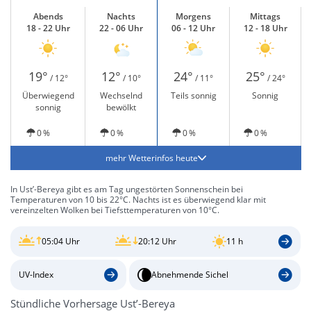
Abends
Nachts
Morgens
Mittags
18 - 22 Uhr
22 - 06 Uhr
06 - 12 Uhr
12 - 18 Uhr
19°
12°
24°
25°
/ 12°
/ 10°
/ 11°
/ 24°
Überwiegend
Wechselnd
Teils sonnig
Sonnig
sonnig
bewölkt
0 %
0 %
0 %
0 %
mehr Wetterinfos heute
In Ust’-Bereya gibt es am Tag ungestörten Sonnenschein bei
Temperaturen von 10 bis 22°C. Nachts ist es überwiegend klar mit
vereinzelten Wolken bei Tiefsttemperaturen von 10°C.
05:04 Uhr
20:12 Uhr
11 h
UV-Index
Abnehmende Sichel
Stündliche Vorhersage Ust’-Bereya