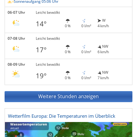
Sonnenaufgang 05:06 Uhr
06-07 Uhr
Leicht bewölkt
W
14°
0 %
0 l/m²
4 km/h
07-08 Uhr
Leicht bewölkt
NW
17°
0 %
0 l/m²
6 km/h
08-09 Uhr
Leicht bewölkt
NW
19°
0 %
0 l/m²
7 km/h
Weitere Stunden anzeigen
Wetterfilm Europa: Die Temperaturen im Überblick