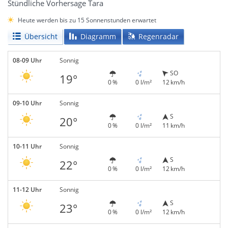
Stündliche Vorhersage Tara
Heute werden bis zu 15 Sonnenstunden erwartet
Übersicht
Diagramm
Regenradar
08-09 Uhr
Sonnig
SO
19°
0 %
0 l/m²
12 km/h
09-10 Uhr
Sonnig
S
20°
0 %
0 l/m²
11 km/h
10-11 Uhr
Sonnig
S
22°
0 %
0 l/m²
12 km/h
11-12 Uhr
Sonnig
S
23°
0 %
0 l/m²
12 km/h