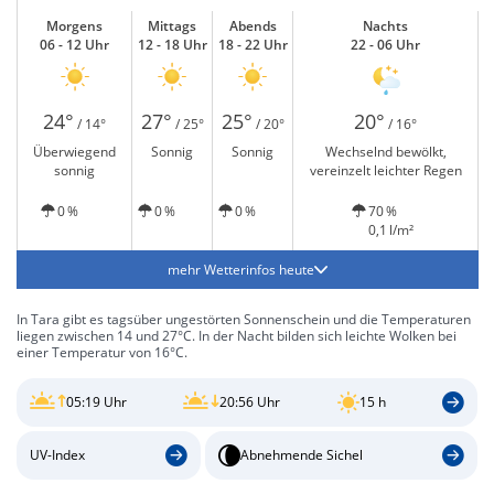
Morgens
Mittags
Abends
Nachts
06 - 12 Uhr
12 - 18 Uhr
18 - 22 Uhr
22 - 06 Uhr
24°
27°
25°
20°
/ 14°
/ 25°
/ 20°
/ 16°
Überwiegend
Sonnig
Sonnig
Wechselnd bewölkt,
sonnig
vereinzelt leichter Regen
0 %
0 %
0 %
70 %
0,1 l/m²
mehr Wetterinfos heute
In Tara gibt es tagsüber ungestörten Sonnenschein und die Temperaturen
liegen zwischen 14 und 27°C. In der Nacht bilden sich leichte Wolken bei
einer Temperatur von 16°C.
05:19 Uhr
20:56 Uhr
15 h
UV-Index
Abnehmende Sichel