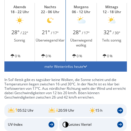
Abends
Nachts
Morgens
Mittags
18 - 22 Uhr
22 - 06 Uhr
06 - 12 Uhr
12 - 18 Uhr
28°
21°
28°
32°
/ 22°
/ 17°
/ 17°
/ 30°
Sonnig
Überwiegend klar
Überwiegend
Teils sonnig
wolkig
0 %
0 %
0 %
0 %
mehr Wetterinfos heute
In Sol’-Iletsk gibt es tagsüber keine Wolken, die Sonne scheint und die
Temperaturen liegen zwischen 16 und 30°C. In der Nacht ist es klar bei
Tiefstwerten von 17°C. Aus nördlicher Richtung weht der Wind und erreicht
dabei Geschwindigkeiten von 12 bis 20 km/h. Böen können
Geschwindigkeiten zwischen 26 und 42 km/h erreichen.
05:52 Uhr
20:59 Uhr
15 h
UV-Index
Letztes Viertel