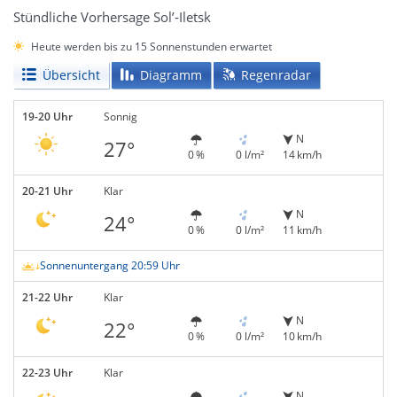
Stündliche Vorhersage Sol’-Iletsk
Heute werden bis zu 15 Sonnenstunden erwartet
Übersicht
Diagramm
Regenradar
19-20 Uhr
Sonnig
N
27°
0 %
0 l/m²
14 km/h
20-21 Uhr
Klar
N
24°
0 %
0 l/m²
11 km/h
Sonnenuntergang 20:59 Uhr
21-22 Uhr
Klar
N
22°
0 %
0 l/m²
10 km/h
22-23 Uhr
Klar
N