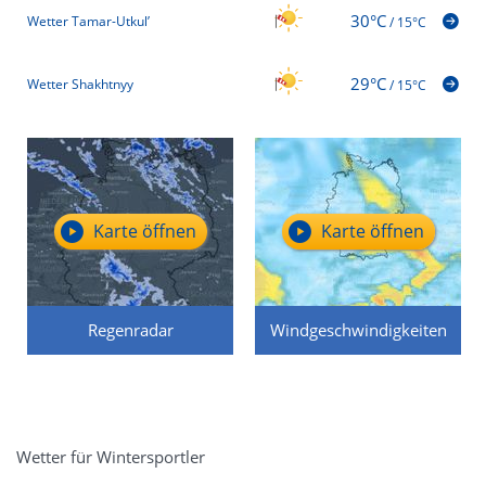
30°C
Wetter Tamar-Utkul’
/
15°C
29°C
Wetter Shakhtnyy
/
15°C
Karte öffnen
Karte öffnen
Regenradar
Windgeschwindigkeiten
Wetter für Wintersportler