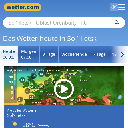
Das Wetter heute in Sol’-Iletsk
Heute
Morgen
3 Tage
Wochenende
7 Tage
16 Tage
06.08.
07.08.
Wetterfilm Europa: Die Temperaturen im Überblick
Aktuelles Wetter in
Sol’-Iletsk
28°C
Sonnig