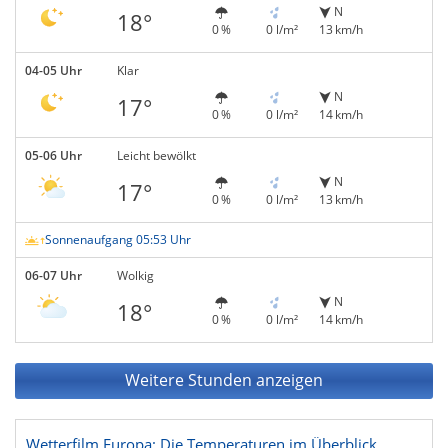
N
18°
0 %
0 l/m²
13 km/h
04-05 Uhr
Klar
N
17°
0 %
0 l/m²
14 km/h
05-06 Uhr
Leicht bewölkt
N
17°
0 %
0 l/m²
13 km/h
Sonnenaufgang 05:53 Uhr
06-07 Uhr
Wolkig
N
18°
0 %
0 l/m²
14 km/h
Weitere Stunden anzeigen
Wetterfilm Europa: Die Temperaturen im Überblick