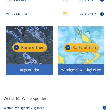
/
17°C
27°C
Wetter Chetriki
/
17°C
Karte öffnen
Karte öffnen
Regenradar
Windgeschwindigkeiten
Wetter für Wintersportler
Wetter im Skigebiet Zugspitze