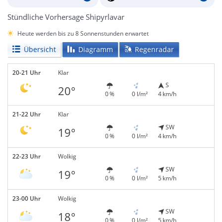
Stündliche Vorhersage Shipyrlavar
Heute werden bis zu 8 Sonnenstunden erwartet
Übersicht
Diagramm
Regenradar
20-21 Uhr
Klar
S
20°
0 %
0 l/m²
4 km/h
21-22 Uhr
Klar
SW
19°
0 %
0 l/m²
4 km/h
22-23 Uhr
Wolkig
SW
19°
0 %
0 l/m²
5 km/h
23-00 Uhr
Wolkig
SW
18°
0 %
0 l/m²
5 km/h