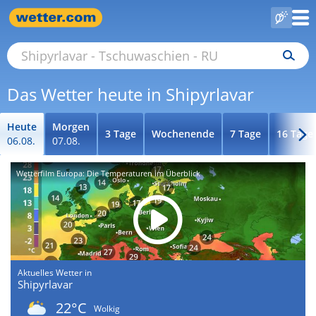
Das Wetter heute in Shipyrlavar
Heute
Morgen
3 Tage
Wochenende
7 Tage
16 Tage
06.08.
07.08.
Wetterfilm Europa: Die Temperaturen im Überblick
Aktuelles Wetter in
Shipyrlavar
22°C
Wolkig