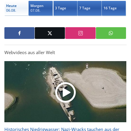
Heute
Morgen
3 Tage
7 Tage
16 Tage
06.08.
07.08.
Webvideos aus aller Welt
Historisches Niedrigwasser: Nazi-Wracks tauchen aus der