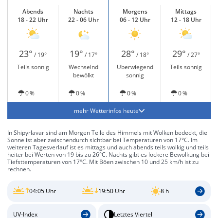
Abends
Nachts
Morgens
Mittags
18 - 22 Uhr
22 - 06 Uhr
06 - 12 Uhr
12 - 18 Uhr
23°
19°
28°
29°
/ 19°
/ 17°
/ 18°
/ 27°
Teils sonnig
Wechselnd
Überwiegend
Teils sonnig
bewölkt
sonnig
0 %
0 %
0 %
0 %
mehr Wetterinfos heute
In Shipyrlavar sind am Morgen Teile des Himmels mit Wolken bedeckt, die
Sonne ist aber zwischendurch sichtbar bei Temperaturen von 17°C. Im
weiteren Tagesverlauf ist es mittags und auch abends teils wolkig und teils
heiter bei Werten von 19 bis zu 26°C. Nachts gibt es lockere Bewölkung bei
Tiefsttemperaturen von 17°C. Mit Böen zwischen 10 und 25 km/h ist zu
rechnen.
04:05 Uhr
19:50 Uhr
8 h
UV-Index
Letztes Viertel