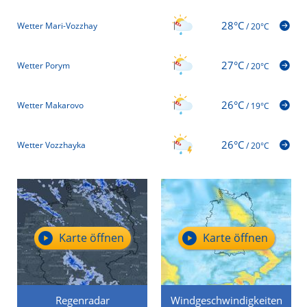
28°C
Wetter Mari-Vozzhay
/
20°C
27°C
Wetter Porym
/
20°C
26°C
Wetter Makarovo
/
19°C
26°C
Wetter Vozzhayka
/
20°C
Karte öffnen
Karte öffnen
Regenradar
Windgeschwindigkeiten