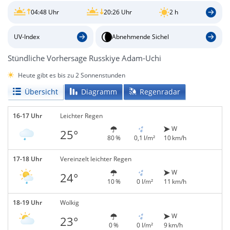
04:48 Uhr
20:26 Uhr
2 h
UV-Index
Abnehmende Sichel
Stündliche Vorhersage Russkiye Adam-Uchi
Heute gibt es bis zu 2 Sonnenstunden
Übersicht
Diagramm
Regenradar
16-17 Uhr
Leichter Regen
W
25°
80 %
0,1 l/m²
10 km/h
17-18 Uhr
Vereinzelt leichter Regen
W
24°
10 %
0 l/m²
11 km/h
18-19 Uhr
Wolkig
W
23°
0 %
0 l/m²
9 km/h