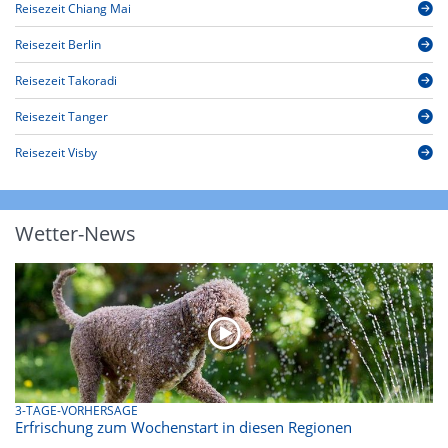
Reisezeit Chiang Mai
Reisezeit Berlin
Reisezeit Takoradi
Reisezeit Tanger
Reisezeit Visby
Wetter-News
3-TAGE-VORHERSAGE
Erfrischung zum Wochenstart in diesen Regionen