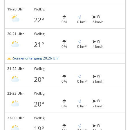
19-20 Uhr
Wolkig
W
22°
0 %
0 l/m²
6 km/h
20-21 Uhr
Wolkig
W
21°
0 %
0 l/m²
4 km/h
Sonnenuntergang 20:26 Uhr
21-22 Uhr
Wolkig
W
20°
0 %
0 l/m²
3 km/h
22-23 Uhr
Wolkig
W
20°
0 %
0 l/m²
2 km/h
23-00 Uhr
Wolkig
W
19°