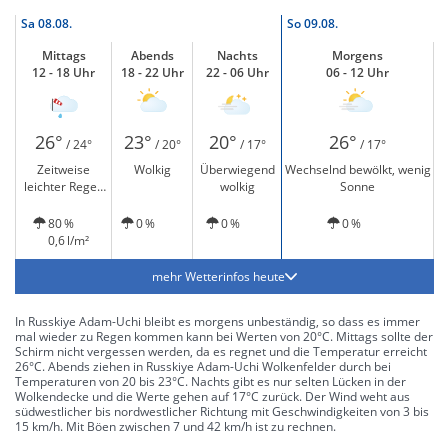
Sa
08.08.
So
09.08.
Mittags
Abends
Nachts
Morgens
12 - 18 Uhr
18 - 22 Uhr
22 - 06 Uhr
06 - 12 Uhr
26°
23°
20°
26°
/ 24°
/ 20°
/ 17°
/ 17°
Zeitweise
Wolkig
Überwiegend
Wechselnd bewölkt, wenig
leichter Regen
wolkig
Sonne
und windig
80 %
0 %
0 %
0 %
0,6 l/m²
mehr Wetterinfos heute
In Russkiye Adam-Uchi bleibt es morgens unbeständig, so dass es immer
mal wieder zu Regen kommen kann bei Werten von 20°C. Mittags sollte der
Schirm nicht vergessen werden, da es regnet und die Temperatur erreicht
26°C. Abends ziehen in Russkiye Adam-Uchi Wolkenfelder durch bei
Temperaturen von 20 bis 23°C. Nachts gibt es nur selten Lücken in der
Wolkendecke und die Werte gehen auf 17°C zurück. Der Wind weht aus
südwestlicher bis nordwestlicher Richtung mit Geschwindigkeiten von 3 bis
15 km/h. Mit Böen zwischen 7 und 42 km/h ist zu rechnen.