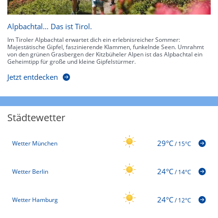
Alpbachtal… Das ist Tirol.
Im Tiroler Alpbachtal erwartet dich ein erlebnisreicher Sommer:
Majestätische Gipfel, faszinierende Klammen, funkelnde Seen. Umrahmt
von den grünen Grasbergen der Kitzbüheler Alpen ist das Alpbachtal ein
Geheimtipp für große und kleine Gipfelstürmer.
Jetzt entdecken
Städtewetter
29°C
Wetter München
/
15°C
24°C
Wetter Berlin
/
14°C
24°C
Wetter Hamburg
/
12°C