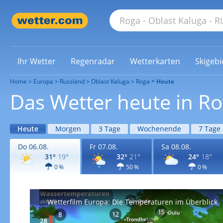
Ihr Wetter
Regenradar
Wetterkarten
Skigebi
Home
Europa
Russland
Oblast Kaluga
Roga
Heute
Das Wetter heute in R
Heute
Morgen
3 Tage
Wochenende
7 Tage
Do 06.08.
Fr 07.08.
Sa 08.08.
31°
19°
32°
21°
24°
18°
0 %
50 %
0 %
Wetterfilm Europa: Die Temperaturen im Überblick