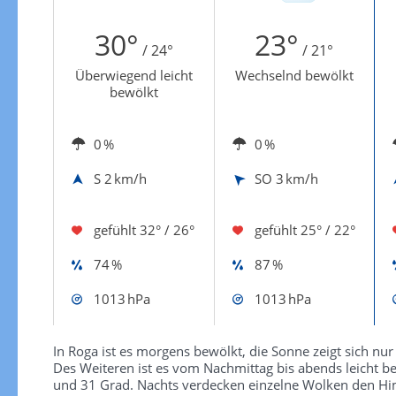
Zur Gewitterrisikokarte
30°
23°
/ 24°
/ 21°
Überwiegend leicht
Wechselnd bewölkt
bewölkt
0 %
0 %
S
2 km/h
SO
3 km/h
gefühlt
32° / 26°
gefühlt
25° / 22°
74 %
87 %
1013 hPa
1013 hPa
In Roga ist es morgens bewölkt, die Sonne zeigt sich nur
Des Weiteren ist es vom Nachmittag bis abends leicht b
und 31 Grad. Nachts verdecken einzelne Wolken den Hi