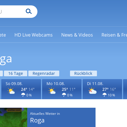
ete
HD Live Webcams
News & Videos
Reisen & Fre
oga
16 Tage
Regenradar
Rückblick
So 09.08.
Mo 10.08.
Di 11.08.
24°
14°
25°
11°
27°
16°
0 %
0 %
10 %
Aktuelles Wetter in
Roga