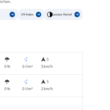
ichen.
UV-Index
Letztes Viertel
S
0 %
0 l/m²
3 km/h
S
0 %
0 l/m²
2 km/h