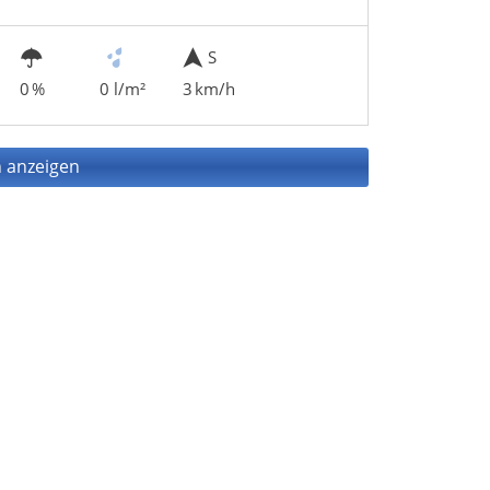
S
0 %
0 l/m²
3 km/h
 anzeigen