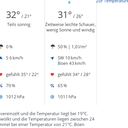
Zur Temperaturk
32°
31°
/ 21°
/ 26°
Teils sonnig
Zeitweise leichte Schauer,
wenig Sonne und windig
0 %
50 %
| 1,0 l/m²
S
6 km/h
SW
10 km/h
Böen 43 km/h
gefühlt
35° / 22°
gefühlt
34° / 28°
70 %
65 %
1012 hPa
1011 hPa
 vereinzelt und die Temperatur liegt bei 19°C.
ewölkt und die Temperaturen liegen zwischen 24
mmel bei einer Temperatur von 21°C. Böen