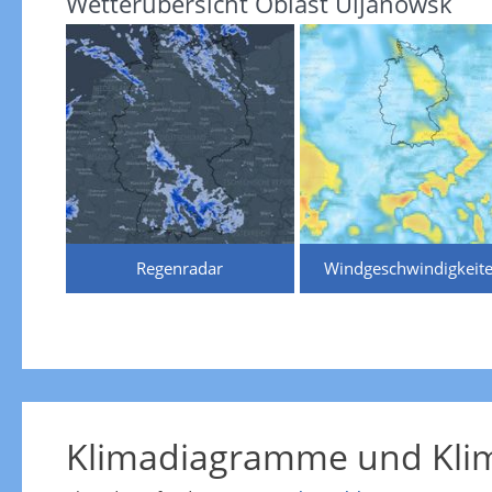
Wetterübersicht Oblast Uljanowsk
Regenradar
Windgeschwindigkeit
Klimadiagramme und Klim