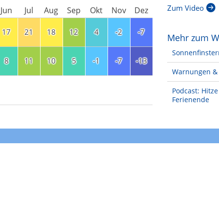
Zum Video
Jun
Jul
Aug
Sep
Okt
Nov
Dez
17
21
18
12
4
-2
-7
Mehr zum W
Sonnenfinster
8
11
10
5
-1
-7
-13
Warnungen & 
Podcast: Hitz
Ferienende