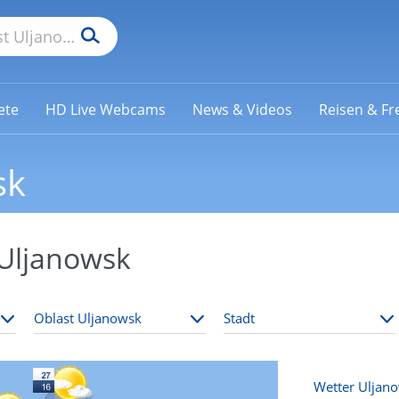
ete
HD Live Webcams
News & Videos
Reisen & Fre
sk
 Uljanowsk
Wetter Uljan