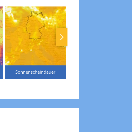
Sonnenscheindauer
Temperaturen