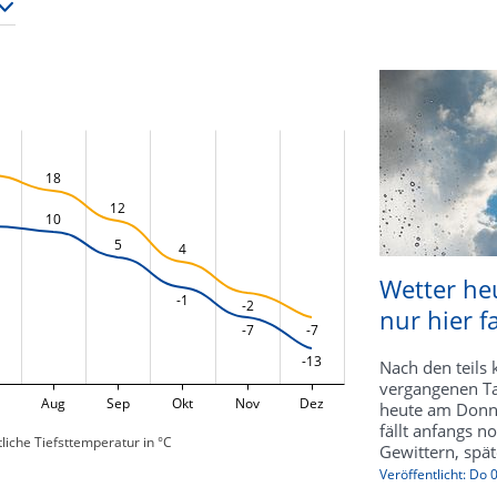
18
12
10
5
4
Wetter heu
-1
-2
nur hier f
-7
-7
-13
Nach den teils 
vergangenen Ta
Aug
Sep
Okt
Nov
Dez
heute am Donne
fällt anfangs n
liche Tiefsttemperatur in °C
Gewittern, späte
Veröffentlicht: Do