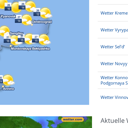
Wetter Kreme
Wetter Vyryp
Wetter Sel’d’
Wetter Novyy
Wetter Konno
Podgornaya S
Wetter Vinno
Aktuelle