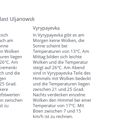
last Uljanowsk
Vyrypayevka
 sich
In Vyrypayevka gibt es am
auch am
Morgen keine Wolken, die
onne
Sonne scheint bei
en Wolken
Temperaturen von 13°C. Am
uren liegen
Mittag bilden sich leichte
 26°C. Am
Wolken und die Temperatur
Kremenki
steigt auf 26°C. Am Abend
ch und die
sind in Vyrypayevka Teile des
gen
Himmels mit Wolken bedeckt
25 Grad.
und die Temperaturen liegen
ckere
zwischen 21 und 25 Grad.
efstwerten
Nachts verdecken einzelne
en zwischen
Wolken den Himmel bei einer
st zu
Temperatur von 17°C. Mit
Böen zwischen 7 und 15
km/h ist zu rechnen.