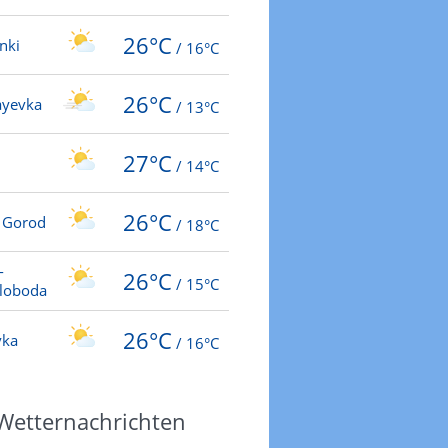
26°C
nki
/
16°C
26°C
ayevka
/
13°C
27°C
/
14°C
26°C
 Gorod
/
18°C
-
26°C
/
15°C
loboda
26°C
vka
/
16°C
 Wetternachrichten