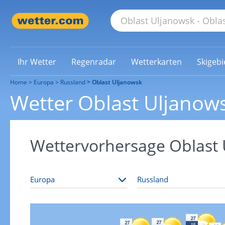
Ihr Wetter
Regenradar
Wetterkarten
Skigebi
Home
Europa
Russland
Oblast Uljanowsk
Wetter Oblast Uljanow
Wettervorhersage Oblast