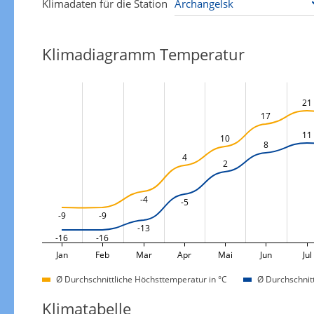
Klimadaten für die Station
Klimadiagramm Temperatur
21
17
11
10
8
4
2
-4
-5
-9
-9
-13
-16
-16
Jan
Feb
Mar
Apr
Mai
Jun
Jul
Ø Durchschnittliche Höchsttemperatur in °C
Ø Durchschnitt
Klimatabelle