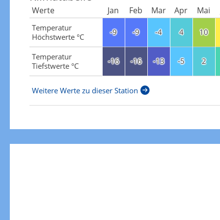
Werte
Jan
Feb
Mar
Apr
Mai
Temperatur
-9
-9
-4
4
10
Höchstwerte °C
Temperatur
-16
-16
-13
-5
2
Tiefstwerte °C
Weitere Werte zu dieser Station