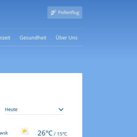
Pollenflug
izeit
Gesundheit
Über Uns
26°C
owsk
/
15°C