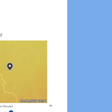
r
Windgeschwindigkeite
r (heute)
Windgeschwindigkeiten in 3h