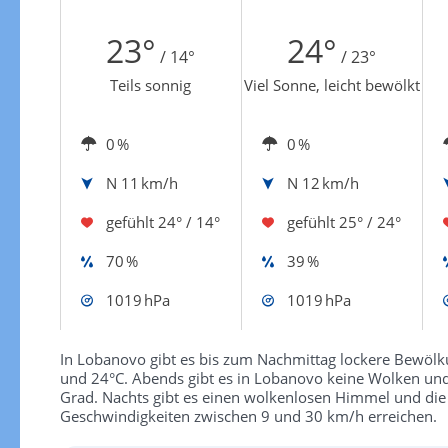
Zur Gewitterrisikokarte
23°
24°
/ 14°
/ 23°
Teils sonnig
Viel Sonne, leicht bewölkt
0 %
0 %
N
11 km/h
N
12 km/h
gefühlt
24° / 14°
gefühlt
25° / 24°
70 %
39 %
1019 hPa
1019 hPa
In Lobanovo gibt es bis zum Nachmittag lockere Bewölk
und 24°C. Abends gibt es in Lobanovo keine Wolken un
Grad. Nachts gibt es einen wolkenlosen Himmel und di
Geschwindigkeiten zwischen 9 und 30 km/h erreichen.