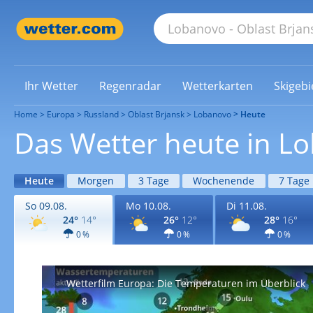
Ihr Wetter
Regenradar
Wetterkarten
Skigebi
Home
Europa
Russland
Oblast Brjansk
Lobanovo
Heute
Das Wetter heute in L
Heute
Morgen
3 Tage
Wochenende
7 Tage
So 09.08.
Mo 10.08.
Di 11.08.
24°
14°
26°
12°
28°
16°
0 %
0 %
0 %
Wetterfilm Europa: Die Temperaturen im Überblick