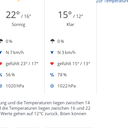
Zur Temperaturk
22°
15°
/ 16°
/ 12°
Sonnig
Klar
0 %
0 %
N
7 km/h
N
3 km/h
gefühlt
23° / 17°
gefühlt
15° / 13°
56 %
78 %
1020 hPa
1022 hPa
ung und die Temperaturen liegen zwischen 14
d die Temperaturen liegen zwischen 16 und 22
e Werte gehen auf 12°C zurück. Böen können