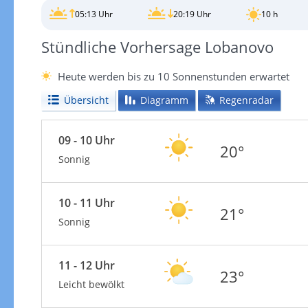
05:13 Uhr
20:19 Uhr
10 h
Stündliche Vorhersage Lobanovo
Heute werden bis zu 10 Sonnenstunden erwartet
Übersicht
Diagramm
Regenradar
09 - 10 Uhr
20°
Sonnig
10 - 11 Uhr
21°
Sonnig
11 - 12 Uhr
23°
Leicht bewölkt