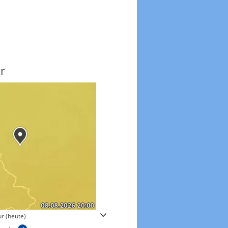
r
Windgeschwindigkeite
r (heute)
Windgeschwindigkeiten in 3h