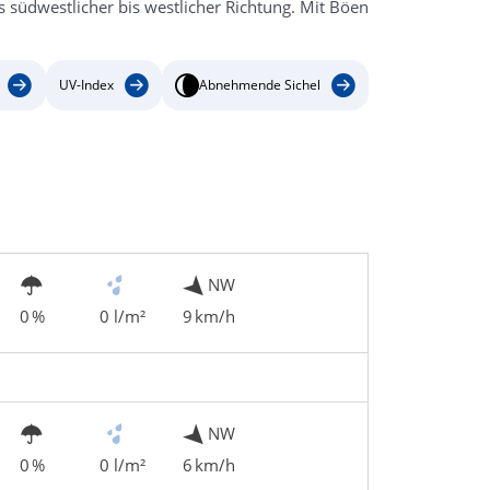
südwestlicher bis westlicher Richtung. Mit Böen
UV-Index
Abnehmende Sichel
NW
0 %
0 l/m²
9 km/h
NW
0 %
0 l/m²
6 km/h