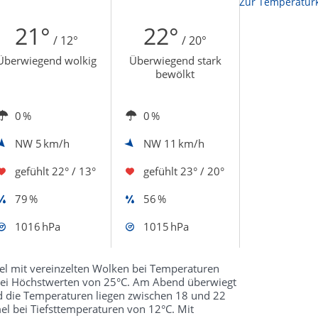
Zur Temperaturk
21°
22°
/ 12°
/ 20°
Überwiegend wolkig
Überwiegend stark
bewölkt
0 %
0 %
NW
5 km/h
NW
11 km/h
gefühlt
22° / 13°
gefühlt
23° / 20°
79 %
56 %
1016 hPa
1015 hPa
l mit vereinzelten Wolken bei Temperaturen
 bei Höchstwerten von 25°C. Am Abend überwiegt
nd die Temperaturen liegen zwischen 18 und 22
l bei Tiefsttemperaturen von 12°C. Mit