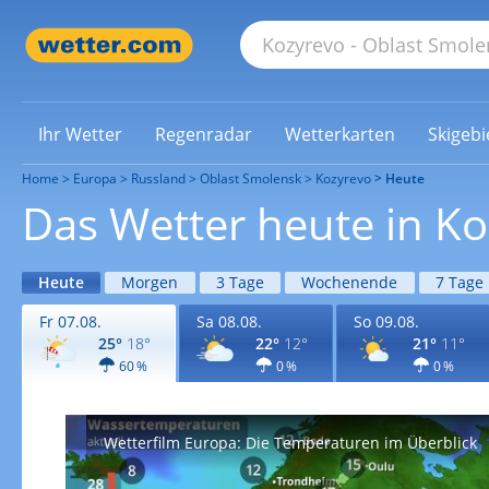
Ihr Wetter
Regenradar
Wetterkarten
Skigebi
Home
Europa
Russland
Oblast Smolensk
Kozyrevo
Heute
Das Wetter heute in K
Heute
Morgen
3 Tage
Wochenende
7 Tage
Fr 07.08.
Sa 08.08.
So 09.08.
25°
18°
22°
12°
21°
11°
60 %
0 %
0 %
Wetterfilm Europa: Die Temperaturen im Überblick