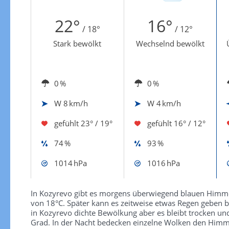
Zur Gewitterrisikokarte
22°
16°
/ 18°
/ 12°
Stark bewölkt
Wechselnd bewölkt
0 %
0 %
W
8 km/h
W
4 km/h
gefühlt
23° / 19°
gefühlt
16° / 12°
74 %
93 %
1014 hPa
1016 hPa
In Kozyrevo gibt es morgens überwiegend blauen Himme
von 18°C. Später kann es zeitweise etwas Regen geben
in Kozyrevo dichte Bewölkung aber es bleibt trocken u
Grad. In der Nacht bedecken einzelne Wolken den Himme