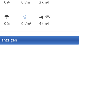
0 %
0 l/m²
3 km/h
NW
0 %
0 l/m²
4 km/h
 anzeigen