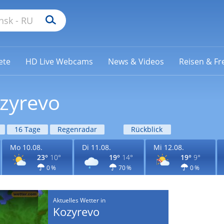
ete
HD Live Webcams
News & Videos
Reisen & Fre
ozyrevo
16 Tage
Regenradar
Rückblick
Mo 10.08.
Di 11.08.
Mi 12.08.
23°
10°
19°
14°
19°
9°
0 %
70 %
0 %
Aktuelles Wetter in
Kozyrevo