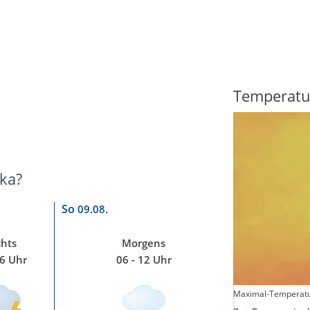
Regenradar
Temperatu
ka?
So
09.08.
hts
Morgens
06 Uhr
06 - 12 Uhr
Maximal-Temperatu
Zum animierten Regenradar