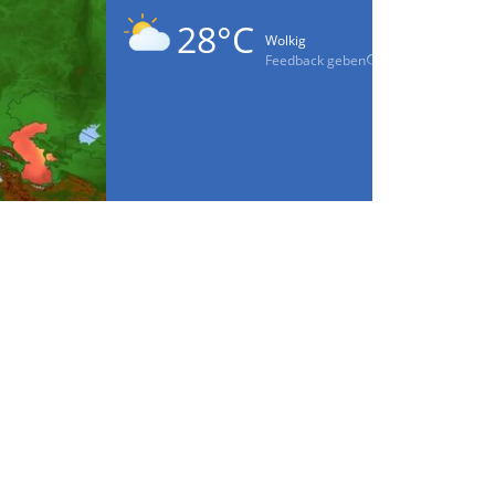
28°C
Wolkig
Feedback geben