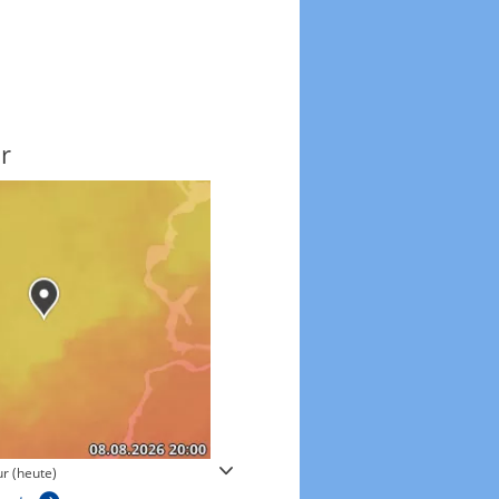
r
Windgeschwindigkeite
r (heute)
Windgeschwindigkeiten in 3h