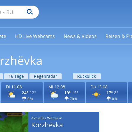
ete
HD Live Webcams
News & Videos
Reisen & Fre
orzhëvka
16 Tage
Regenradar
Rückblick
Di 11.08.
Mi 12.08.
Do 13.08.
24°
12°
19°
15°
17°
8°
0 %
70 %
0 %
Aktuelles Wetter in
Korzhëvka