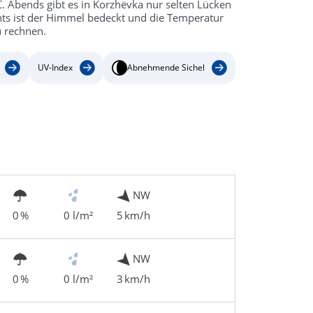
 Abends gibt es in Korzhëvka nur selten Lücken
hts ist der Himmel bedeckt und die Temperatur
u rechnen.
UV-Index
Abnehmende Sichel
NW
0 %
0 l/m²
5 km/h
NW
0 %
0 l/m²
3 km/h