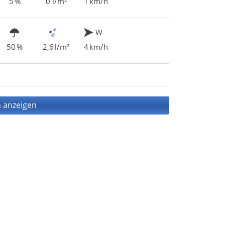
5 %
0 l/m²
1 km/h
W
50 %
2,6 l/m²
4 km/h
 anzeigen