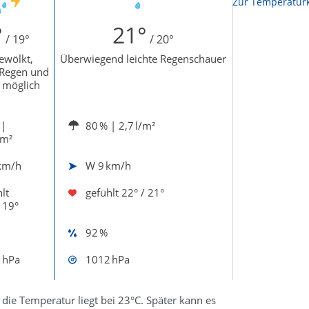
Zur Temperaturk
°
21°
/ 19°
/ 20°
ewölkt,
Überwiegend leichte Regenschauer
 Regen und
 möglich
|
80 %
| 2,7 l/m²
/m²
km/h
W
9 km/h
lt
gefühlt
22° / 21°
 19°
92 %
 hPa
1012 hPa
die Temperatur liegt bei 23°C. Später kann es