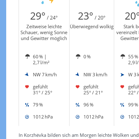
Zur Gewitterrisikokarte
29°
23°
20
/ 24°
/ 20°
Zeitweise leichte
Überwiegend wolkig
Stark b
Schauer, wenig Sonne
vereinzelt
und Gewitter möglich
Gewitter
60 %
|
0 %
55 %
2,7 l/m²
2,9 l
NW
7 km/h
NW
3 km/h
W
3 
gefühlt
gefühlt
gefüh
31° / 25°
25° / 21°
22° /
79 %
96 %
99 %
1012 hPa
1012 hPa
1012
In Korzhëvka bilden sich am Morgen leichte Wolken und 