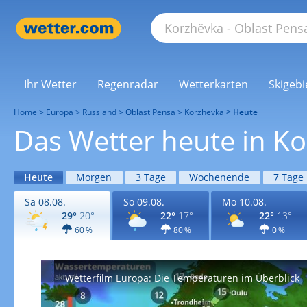
Ihr Wetter
Regenradar
Wetterkarten
Skigebi
Home
Europa
Russland
Oblast Pensa
Korzhëvka
Heute
Das Wetter heute in K
Heute
Morgen
3 Tage
Wochenende
7 Tage
Sa 08.08.
So 09.08.
Mo 10.08.
29°
20°
22°
17°
22°
13°
60 %
80 %
0 %
Wetterfilm Europa: Die Temperaturen im Überblick