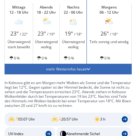
Mittags
Abends
Nachts
Morgens
12 - 18 Uhr
18 - 22 Uhr
22 - 06 Uhr
06 - 12 Uhr
23°
23°
19°
26°
/ 22°
/ 19°
/ 18°
/ 18°
Überwiegend
Überwiegend
Überwiegend
Teils sonnig und windig
stark bewölkt
wolkig
wolkig
0 %
0 %
0 %
0 %
mehr Wetterinfos heute
In Koltsovo gibt es am Morgen mehr Wolken als Sonne und die Temperatur
liegt bei 12°C. Gegen später ist der Himmel bedeckt, die Sonne ist nicht zu
sehen und die Temperaturen erreichen 23°C. Abends ziehen in Koltsovo
Wolkenfelder durch bei Temperaturen von 19 bis 23°C. Nachts sind Teile
des Himmels mit Wolken bedeckt bei einer Temperatur von 18°C. Mit Böen
zwischen 20 und 27 km/h ist zu rechnen.
05:07 Uhr
20:57 Uhr
3 h
UV-Index
Abnehmende Sichel