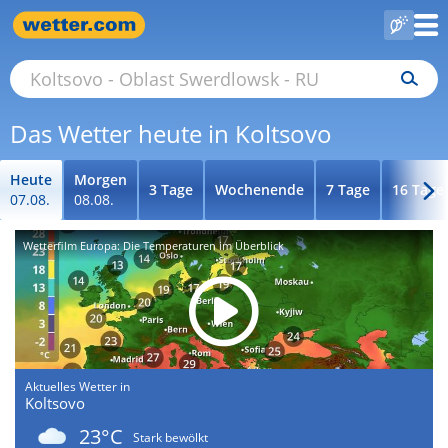
Das Wetter heute in Koltsovo
Heute
Morgen
3 Tage
Wochenende
7 Tage
16 Tage
07.08.
08.08.
Wetterfilm Europa: Die Temperaturen im Überblick
Aktuelles Wetter in
Koltsovo
23°C
Stark bewölkt