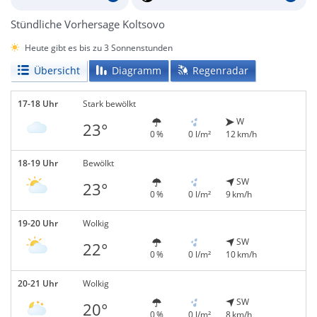
Stündliche Vorhersage Koltsovo
Heute gibt es bis zu 3 Sonnenstunden
Übersicht
Diagramm
Regenradar
17-18 Uhr
Stark bewölkt
W
23°
0 %
0 l/m²
12 km/h
18-19 Uhr
Bewölkt
SW
23°
0 %
0 l/m²
9 km/h
19-20 Uhr
Wolkig
SW
22°
0 %
0 l/m²
10 km/h
20-21 Uhr
Wolkig
SW
20°
0 %
0 l/m²
8 km/h