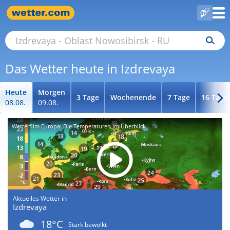
Das Wetter heute in Izdrevaya
Heute
Morgen
3 Tage
Wochenende
7 Tage
16 Tage
08.08.
09.08.
Wetterfilm Europa: Die Temperaturen im Überblick
Aktuelles Wetter in
Izdrevaya
18°C
Stark bewölkt