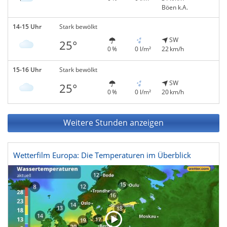
Böen k.A.
14-15 Uhr
Stark bewölkt
SW
25°
0 %
0 l/m²
22 km/h
15-16 Uhr
Stark bewölkt
SW
25°
0 %
0 l/m²
20 km/h
Weitere Stunden anzeigen
Wetterfilm Europa: Die Temperaturen im Überblick