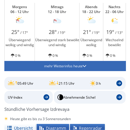
Morgens
Mittags
Abends
Nachts
06 - 12 Uhr
12 - 18 Uhr
18 - 22 Uhr
22 - 06 Uhr
25°
28°
21°
19°
/ 17°
/ 19°
/ 19°
/ 13°
Überwiegend
Überwiegend stark bewölkt
Überwiegend
Wechselnd
wolkig und windig
und windig
wolkig
bewölkt
0 %
0 %
0 %
0 %
mehr Wetterinfos heute
05:49 Uhr
21:15 Uhr
3 h
UV-Index
Abnehmende Sichel
Stündliche Vorhersage Izdrevaya
Heute gibt es bis zu 3 Sonnenstunden
Übersicht
Diagramm
Regenradar