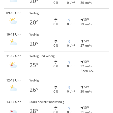
20°
0 %
0 l/m²
30 km/h
09-10 Uhr
Wolkig
SW
20°
0 %
0 l/m²
29 km/h
10-11 Uhr
Wolkig
SW
20°
0 %
0 l/m²
27 km/h
11-12 Uhr
Wolkig und windig
SW
25°
0 %
0 l/m²
32 km/h
Böen k.A.
12-13 Uhr
Wolkig
SW
26°
0 %
0 l/m²
30 km/h
13-14 Uhr
Stark bewölkt und windig
SW
28°
0 %
0 l/m²
31 km/h