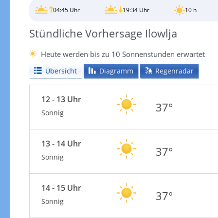
04:45 Uhr
19:34 Uhr
10 h
Stündliche Vorhersage Ilowlja
Heute werden bis zu 10 Sonnenstunden erwartet
Übersicht
Diagramm
Regenradar
12 - 13 Uhr
37°
Sonnig
13 - 14 Uhr
37°
Sonnig
14 - 15 Uhr
37°
Sonnig