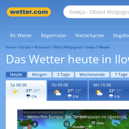
Ihr Wetter
Regenradar
Wetterkarten
Skigebi
Home
Europa
Russland
Oblast Wolgograd
Ilowlja
Heute
Das Wetter heute in Ilo
Heute
Morgen
3 Tage
Wochenende
7 Tage
Sa 08.08.
So 09.08.
Mo 10.08.
37°
21°
37°
23°
32°
21°
0 %
0 %
0 %
Wetterfilm Europa: Die Temperaturen im Überblick