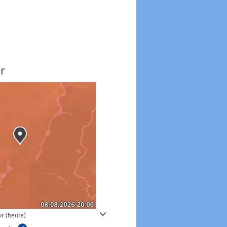
r
Windgeschwindigkeite
r (heute)
Windgeschwindigkeiten in 3h