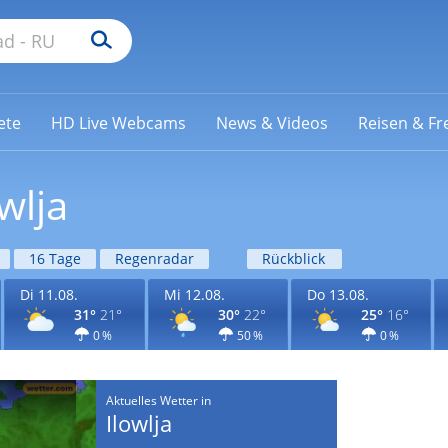
ete
HD Live Webcams
News & Videos
Reisen & Fre
wlja
16 Tage
Regenradar
Rückblick
Di 11.08.
Mi 12.08.
Do 13.08.
31°
21°
30°
22°
25°
16°
0 %
50 %
0 %
Aktuelles Wetter in
Ilowlja