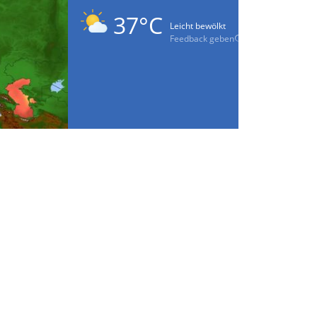
37°C
Leicht bewölkt
Feedback geben