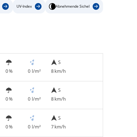
UV-Index
Abnehmende Sichel
S
0 %
0 l/m²
8 km/h
S
0 %
0 l/m²
8 km/h
S
0 %
0 l/m²
7 km/h