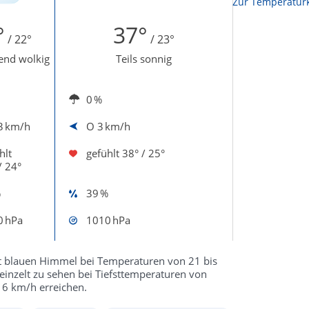
Zur Temperaturk
°
37°
/ 22°
/ 23°
end wolkig
Teils sonnig
0 %
3 km/h
O
3 km/h
hlt
gefühlt
38° / 25°
/ 24°
%
39 %
0 hPa
1010 hPa
st blauen Himmel bei Temperaturen von 21 bis
reinzelt zu sehen bei Tiefsttemperaturen von
6 km/h erreichen.