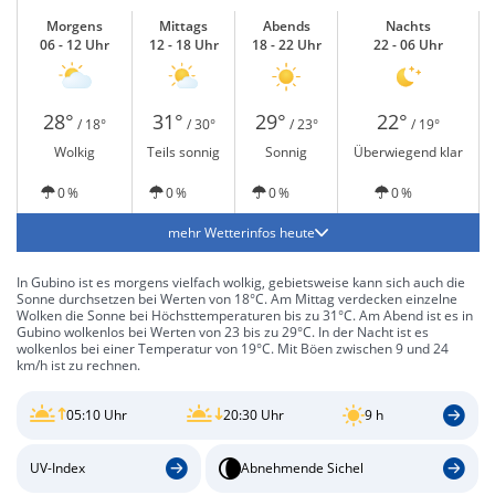
Morgens
Mittags
Abends
Nachts
06 - 12 Uhr
12 - 18 Uhr
18 - 22 Uhr
22 - 06 Uhr
28°
31°
29°
22°
/ 18°
/ 30°
/ 23°
/ 19°
Wolkig
Teils sonnig
Sonnig
Überwiegend klar
0 %
0 %
0 %
0 %
mehr Wetterinfos heute
In Gubino ist es morgens vielfach wolkig, gebietsweise kann sich auch die
Sonne durchsetzen bei Werten von 18°C. Am Mittag verdecken einzelne
Wolken die Sonne bei Höchsttemperaturen bis zu 31°C. Am Abend ist es in
Gubino wolkenlos bei Werten von 23 bis zu 29°C. In der Nacht ist es
wolkenlos bei einer Temperatur von 19°C. Mit Böen zwischen 9 und 24
km/h ist zu rechnen.
05:10 Uhr
20:30 Uhr
9 h
UV-Index
Abnehmende Sichel