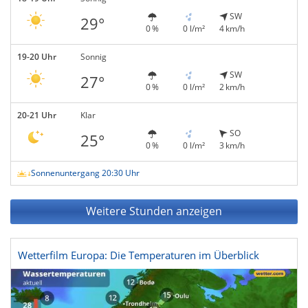
SW
29°
0 %
0 l/m²
4 km/h
19-20 Uhr
Sonnig
SW
27°
0 %
0 l/m²
2 km/h
20-21 Uhr
Klar
SO
25°
0 %
0 l/m²
3 km/h
Sonnenuntergang 20:30 Uhr
Weitere Stunden anzeigen
Wetterfilm Europa: Die Temperaturen im Überblick