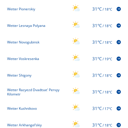
31°C
Wetter Pionerskiy
/
18°C
31°C
Wetter Lesnaya Polyana
/
18°C
31°C
Wetter Novogubinsk
/
18°C
31°C
Wetter Voskresenka
/
19°C
31°C
Wetter Shigony
/
18°C
Wetter Razyezd Dvadtsat' Pervyy
31°C
/
18°C
Kilometr
31°C
Wetter Kushnikovo
/
17°C
31°C
Wetter Arkhangel’skiy
/
18°C