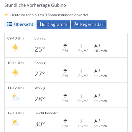
Stündliche Vorhersage Gubino
Heute werden bis zu 9 Sonnenstunden erwartet
Übersicht
Diagramm
Regenradar
09-10 Uhr
Sonnig
S
25°
0 %
0 l/m²
10 km/h
10-11 Uhr
Sonnig
S
27°
0 %
0 l/m²
11 km/h
11-12 Uhr
Wolkig
S
28°
0 %
0 l/m²
11 km/h
12-13 Uhr
Leicht bewölkt
S
30°
0 %
0 l/m²
11 km/h