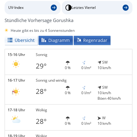
UV-Index
Letztes Viertel
Stündliche Vorhersage Gorushka
Heute gibt es bis zu 4 Sonnenstunden
Übersicht
Diagramm
Regenradar
15-16 Uhr
Sonnig
SW
29°
0 %
0 l/m²
10 km/h
16-17 Uhr
Sonnig und windig
SW
28°
0 %
0 l/m²
10 km/h
Böen 40 km/h
17-18 Uhr
Wolkig
W
28°
0 %
0 l/m²
10 km/h
18-19 Uhr
Wolkig