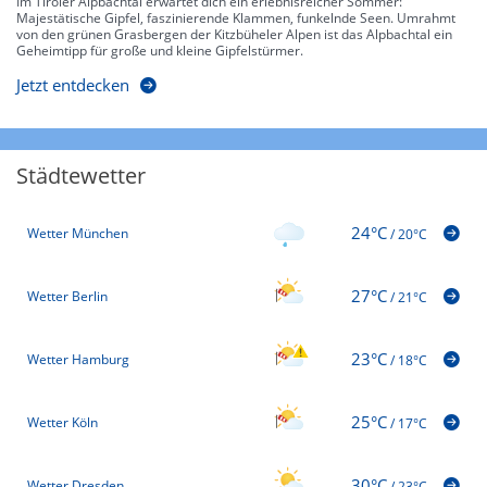
Im Tiroler Alpbachtal erwartet dich ein erlebnisreicher Sommer:
Majestätische Gipfel, faszinierende Klammen, funkelnde Seen. Umrahmt
von den grünen Grasbergen der Kitzbüheler Alpen ist das Alpbachtal ein
Geheimtipp für große und kleine Gipfelstürmer.
Jetzt entdecken
Städtewetter
24°C
Wetter München
/
20°C
27°C
Wetter Berlin
/
21°C
23°C
Wetter Hamburg
/
18°C
25°C
Wetter Köln
/
17°C
30°C
Wetter Dresden
/
23°C