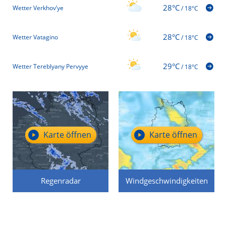
28°C
Wetter Verkhov’ye
/
18°C
28°C
Wetter Vatagino
/
18°C
29°C
Wetter Tereblyany Pervyye
/
18°C
Karte öffnen
Karte öffnen
Regenradar
Windgeschwindigkeiten