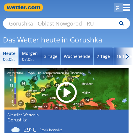
Das Wetter heute in Gorushka
Heute
Morgen
3 Tage
Wochenende
7 Tage
16 Tage
06.08.
07.08.
Wetterfilm Europa: Die Temperaturen im Überblick
Aktuelles Wetter in
Gorushka
29°C
Stark bewölkt