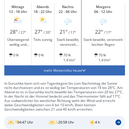
Mittags
Abends
Nachts
Morgens
12 - 18 Uhr
18 - 22 Uhr
22 - 06 Uhr
06 - 12 Uhr
28°
27°
21°
22°
/ 27°
/ 20°
/ 17°
/ 17°
Überwiegend
Teils sonnig
Stark bewölkt,
Stark bewölkt, vereinzelt
wolkig und
vereinzelt
leichter Regen
windig
leichter Regen
0 %
0 %
70 %
70 %
1,4 l/m²
1,4 l/m²
mehr Wetterinfos heute
In Gorushka kann sich von Tagesbeginn bis zum Nachmittag die Sonne
nicht durchsetzen und es ist wolkig bei Temperaturen von 18 bis 28°C. Am
Abend ist es in Gorushka leicht bewölkt bei Temperaturen von 20 bis 27°C.
In der Nacht ist der Himmel bedeckt und das Thermometer fällt auf 17°C.
Aus südwestlicher bis westlicher Richtung weht der Wind und erreicht
dabei Geschwindigkeiten von 4 bis 10 km/h. Böen können
Geschwindigkeiten zwischen 21 und 40 km/h erreichen.
04:47 Uhr
20:58 Uhr
4 h