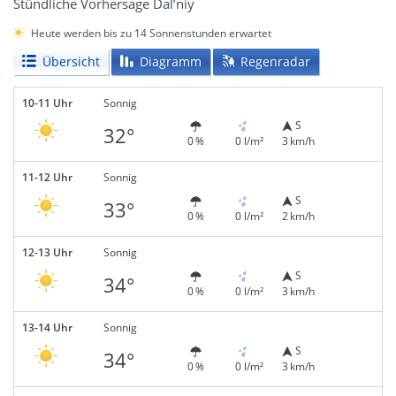
Stündliche Vorhersage Dal’niy
Heute werden bis zu 14 Sonnenstunden erwartet
Übersicht
Diagramm
Regenradar
10-11 Uhr
Sonnig
S
32°
0 %
0 l/m²
3 km/h
11-12 Uhr
Sonnig
S
33°
0 %
0 l/m²
2 km/h
12-13 Uhr
Sonnig
S
34°
0 %
0 l/m²
3 km/h
13-14 Uhr
Sonnig
S
34°
0 %
0 l/m²
3 km/h