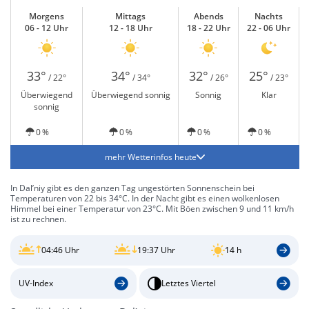
Morgens
Mittags
Abends
Nachts
06 - 12 Uhr
12 - 18 Uhr
18 - 22 Uhr
22 - 06 Uhr
33°
34°
32°
25°
/ 22°
/ 34°
/ 26°
/ 23°
Überwiegend
Überwiegend sonnig
Sonnig
Klar
sonnig
0 %
0 %
0 %
0 %
mehr Wetterinfos heute
In Dal’niy gibt es den ganzen Tag ungestörten Sonnenschein bei
Temperaturen von 22 bis 34°C. In der Nacht gibt es einen wolkenlosen
Himmel bei einer Temperatur von 23°C. Mit Böen zwischen 9 und 11 km/h
ist zu rechnen.
04:46 Uhr
19:37 Uhr
14 h
UV-Index
Letztes Viertel