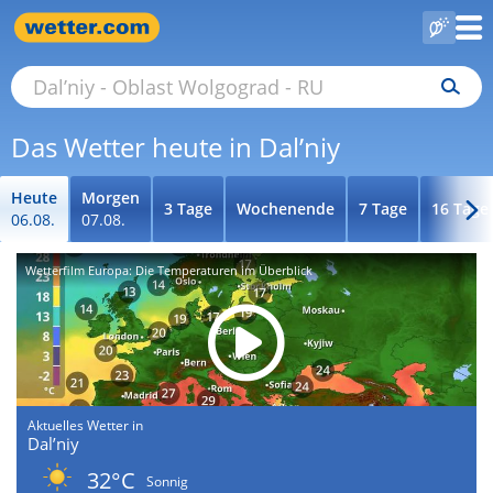
Das Wetter heute in Dal’niy
Heute
Morgen
3 Tage
Wochenende
7 Tage
16 Tage
06.08.
07.08.
Wetterfilm Europa: Die Temperaturen im Überblick
Aktuelles Wetter in
Dal’niy
32°C
Sonnig