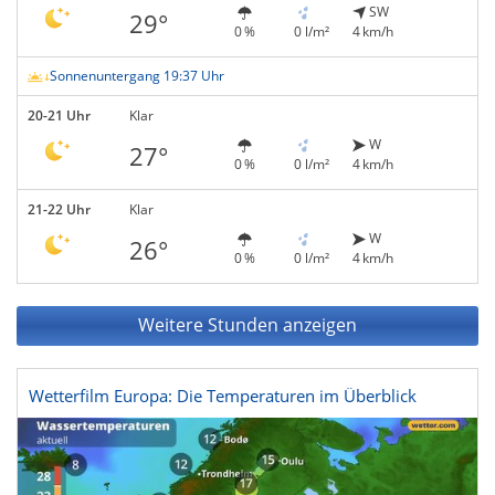
SW
29°
0 %
0 l/m²
4 km/h
Sonnenuntergang 19:37 Uhr
20-21 Uhr
Klar
W
27°
0 %
0 l/m²
4 km/h
21-22 Uhr
Klar
W
26°
0 %
0 l/m²
4 km/h
Weitere Stunden anzeigen
Wetterfilm Europa: Die Temperaturen im Überblick