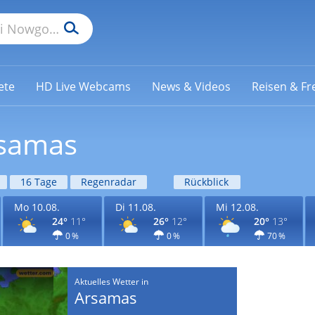
ete
HD Live Webcams
News & Videos
Reisen & Fre
rsamas
16 Tage
Regenradar
Rückblick
Mo 10.08.
Di 11.08.
Mi 12.08.
24°
11°
26°
12°
20°
13°
0 %
0 %
70 %
Aktuelles Wetter in
Arsamas