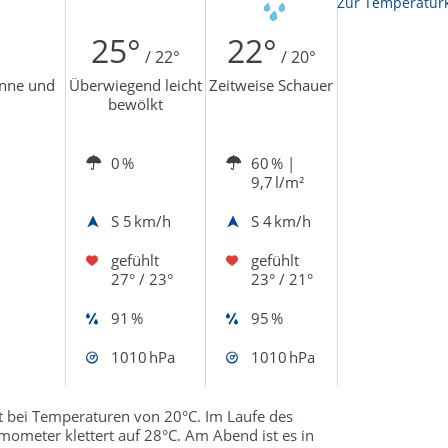
Zur Temperaturk
25°
22°
/ 22°
/ 20°
onne und
Überwiegend leicht
Zeitweise Schauer
bewölkt
0 %
60 %
|
9,7 l/m²
S
5 km/h
S
4 km/h
gefühlt
gefühlt
27° / 23°
23° / 21°
91 %
95 %
1010 hPa
1010 hPa
 bei Temperaturen von 20°C. Im Laufe des
ometer klettert auf 28°C. Am Abend ist es in