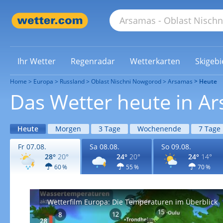
Ihr Wetter
Regenradar
Wetterkarten
Skigebi
Home
Europa
Russland
Oblast Nischni Nowgorod
Arsamas
Heute
Das Wetter heute in A
Heute
Morgen
3 Tage
Wochenende
7 Tage
Fr 07.08.
Sa 08.08.
So 09.08.
28°
20°
24°
20°
24°
14°
60 %
55 %
70 %
Wetterfilm Europa: Die Temperaturen im Überblick