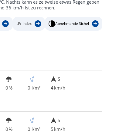
°C. Nachts kann es zeitweise etwas Regen geben
nd 36 km/h ist zu rechnen.
UV-Index
Abnehmende Sichel
S
0 %
0 l/m²
4 km/h
S
0 %
0 l/m²
5 km/h