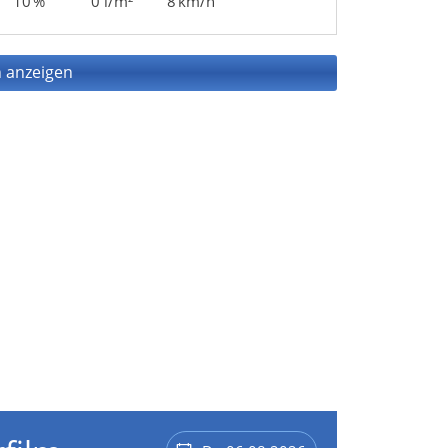
10 %
0 l/m²
8 km/h
 anzeigen