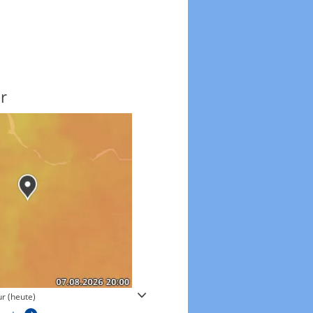
r
Windgeschwindigkeite
r (heute)
Windgeschwindigkeiten in 3h