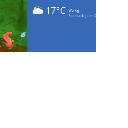
17°C
Wolkig
Feedback geben