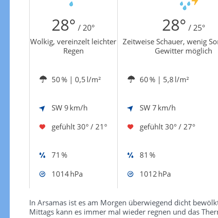
Zur Gewitterrisikokarte
28°
28°
/ 20°
/ 25°
Wolkig, vereinzelt leichter
Zeitweise Schauer, wenig S
Regen
Gewitter möglich
50 %
| 0,5 l/m²
60 %
| 5,8 l/m²
SW
9 km/h
SW
7 km/h
gefühlt
30° / 21°
gefühlt
30° / 27°
71 %
81 %
1014 hPa
1012 hPa
In Arsamas ist es am Morgen überwiegend dicht bewölkt
Mittags kann es immer mal wieder regnen und das Therm