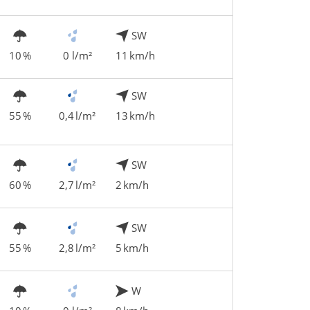
SW
10 %
0 l/m²
11 km/h
SW
55 %
0,4 l/m²
13 km/h
SW
60 %
2,7 l/m²
2 km/h
SW
55 %
2,8 l/m²
5 km/h
W