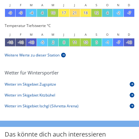
J
F
M
A
M
J
J
A
S
O
N
D
-9
-9
-4
4
10
17
21
18
12
4
-2
-7
Temperatur Tiefstwerte °C
J
F
M
A
M
J
J
A
S
O
N
D
-16
-16
-13
-5
2
8
11
10
5
-1
-7
-13
Weitere Werte zu dieser Station
Wetter für Wintersportler
Wetter im Skigebiet Zugspitze
Wetter im Skigebiet Kitzbühel
Wetter im Skigebiet Ischgl (Silvretta Arena)
Das könnte dich auch interessieren