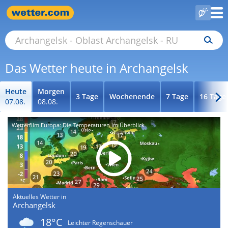
Das Wetter heute in Archangelsk
Heute
Morgen
3 Tage
Wochenende
7 Tage
16 Tage
07.08.
08.08.
Wetterfilm Europa: Die Temperaturen im Überblick
Aktuelles Wetter in
Archangelsk
18°C
Leichter Regenschauer