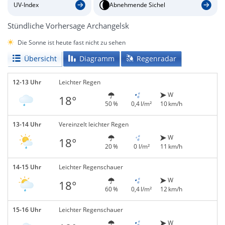
UV-Index
Abnehmende Sichel
Stündliche Vorhersage Archangelsk
Die Sonne ist heute fast nicht zu sehen
Übersicht
Diagramm
Regenradar
12-13 Uhr
Leichter Regen
W
18°
50 %
0,4 l/m²
10 km/h
13-14 Uhr
Vereinzelt leichter Regen
W
18°
20 %
0 l/m²
11 km/h
14-15 Uhr
Leichter Regenschauer
W
18°
60 %
0,4 l/m²
12 km/h
15-16 Uhr
Leichter Regenschauer
W