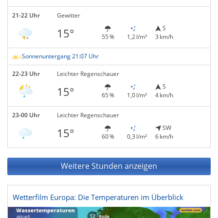
21-22 Uhr
Gewitter
S
15°
55 %
1,2 l/m²
3 km/h
Sonnenuntergang 21:07 Uhr
22-23 Uhr
Leichter Regenschauer
S
15°
65 %
1,0 l/m²
4 km/h
23-00 Uhr
Leichter Regenschauer
SW
15°
60 %
0,3 l/m²
6 km/h
Weitere Stunden anzeigen
Wetterfilm Europa: Die Temperaturen im Überblick