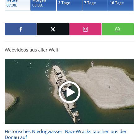
Heute
Morgen
3 Tage
7 Tage
16 Tage
07.08.
08.08.
Webvideos aus aller Welt
Historisches Niedrigwasser: Nazi-Wracks tauchen aus der
Donau auf