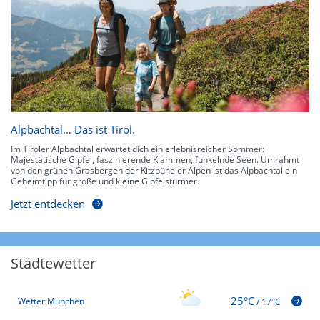
Alpbachtal… Das ist Tirol.
Im Tiroler Alpbachtal erwartet dich ein erlebnisreicher Sommer:
Majestätische Gipfel, faszinierende Klammen, funkelnde Seen. Umrahmt
von den grünen Grasbergen der Kitzbüheler Alpen ist das Alpbachtal ein
Geheimtipp für große und kleine Gipfelstürmer.
Jetzt entdecken
Städtewetter
25°C
Wetter München
/
17°C