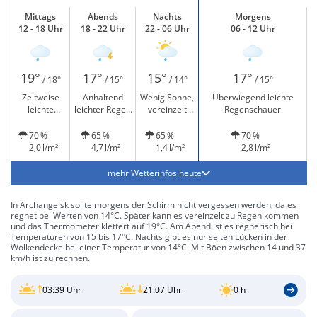
Mittags
Abends
Nachts
Morgens
12 - 18 Uhr
18 - 22 Uhr
22 - 06 Uhr
06 - 12 Uhr
19°
17°
15°
17°
/ 18°
/ 15°
/ 14°
/ 15°
Zeitweise
Anhaltend
Wenig Sonne,
Überwiegend leichte
leichte
leichter Regen
vereinzelt
Regenschauer
Schauer
und Gewitter
leichter Regen
möglich
70 %
65 %
65 %
70 %
2,0 l/m²
4,7 l/m²
1,4 l/m²
2,8 l/m²
mehr Wetterinfos heute
In Archangelsk sollte morgens der Schirm nicht vergessen werden, da es
regnet bei Werten von 14°C. Später kann es vereinzelt zu Regen kommen
und das Thermometer klettert auf 19°C. Am Abend ist es regnerisch bei
Temperaturen von 15 bis 17°C. Nachts gibt es nur selten Lücken in der
Wolkendecke bei einer Temperatur von 14°C. Mit Böen zwischen 14 und 37
km/h ist zu rechnen.
03:39 Uhr
21:07 Uhr
0 h