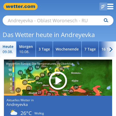
Das Wetter heute in Andreyevka
Heute
Morgen
3 Tage
Wochenende
7 Tage
16 Tage
09.08.
10.08.
Wetterfilm Europa: Die Temperaturen im Überblick
Aktuelles Wetter in
Andreyevka
26°C
Wolkig