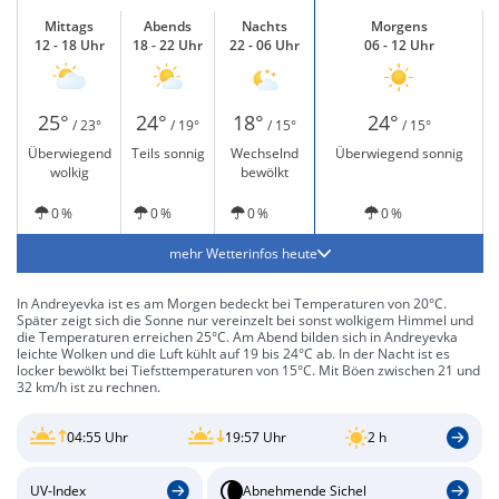
Mittags
Abends
Nachts
Morgens
12 - 18 Uhr
18 - 22 Uhr
22 - 06 Uhr
06 - 12 Uhr
25°
24°
18°
24°
/ 23°
/ 19°
/ 15°
/ 15°
Überwiegend
Teils sonnig
Wechselnd
Überwiegend sonnig
wolkig
bewölkt
0 %
0 %
0 %
0 %
mehr Wetterinfos heute
In Andreyevka ist es am Morgen bedeckt bei Temperaturen von 20°C.
Später zeigt sich die Sonne nur vereinzelt bei sonst wolkigem Himmel und
die Temperaturen erreichen 25°C. Am Abend bilden sich in Andreyevka
leichte Wolken und die Luft kühlt auf 19 bis 24°C ab. In der Nacht ist es
locker bewölkt bei Tiefsttemperaturen von 15°C. Mit Böen zwischen 21 und
32 km/h ist zu rechnen.
04:55 Uhr
19:57 Uhr
2 h
UV-Index
Abnehmende Sichel