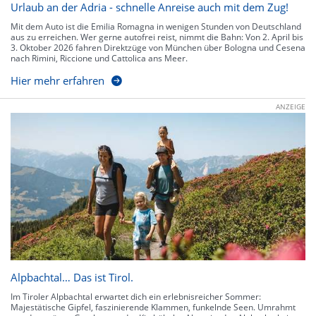
Urlaub an der Adria - schnelle Anreise auch mit dem Zug!
Mit dem Auto ist die Emilia Romagna in wenigen Stunden von Deutschland
aus zu erreichen. Wer gerne autofrei reist, nimmt die Bahn: Von 2. April bis
3. Oktober 2026 fahren Direktzüge von München über Bologna und Cesena
nach Rimini, Riccione und Cattolica ans Meer.
Hier mehr erfahren
ANZEIGE
Alpbachtal… Das ist Tirol.
Im Tiroler Alpbachtal erwartet dich ein erlebnisreicher Sommer:
Majestätische Gipfel, faszinierende Klammen, funkelnde Seen. Umrahmt