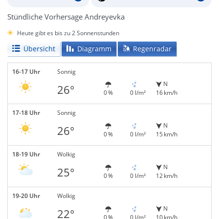
Stündliche Vorhersage Andreyevka
Heute gibt es bis zu 2 Sonnenstunden
Übersicht
Diagramm
Regenradar
16-17 Uhr
Sonnig
N
26°
0 %
0 l/m²
16 km/h
17-18 Uhr
Sonnig
N
26°
0 %
0 l/m²
15 km/h
18-19 Uhr
Wolkig
N
25°
0 %
0 l/m²
12 km/h
19-20 Uhr
Wolkig
N
22°
0 %
0 l/m²
10 km/h