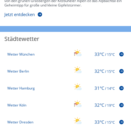
von den grünen Grasbergen der Kitzbüheler Alpen ist das Alpbachtal ein
Geheimtipp für große und kleine Gipfelstürmer.
Jetzt entdecken
Städtewetter
33°C
Wetter München
/
15°C
32°C
Wetter Berlin
/
15°C
31°C
Wetter Hamburg
/
14°C
32°C
Wetter Köln
/
19°C
33°C
Wetter Dresden
/
15°C