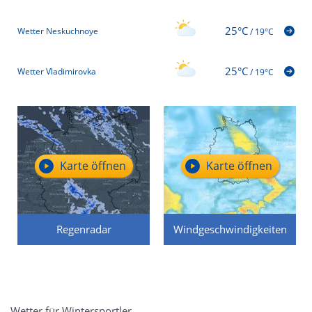
25°C
Wetter Neskuchnoye
/
19°C
25°C
Wetter Vladimirovka
/
19°C
Karte öffnen
Karte öffnen
Regenradar
Windgeschwindigkeiten
Wetter für Wintersportler