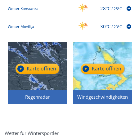
28°C
Wetter Konstanza
/
25°C
30°C
Wetter Movilița
/
23°C
Karte öffnen
Karte öffnen
Regenradar
Windgeschwindigkeiten
Wetter für Wintersportler