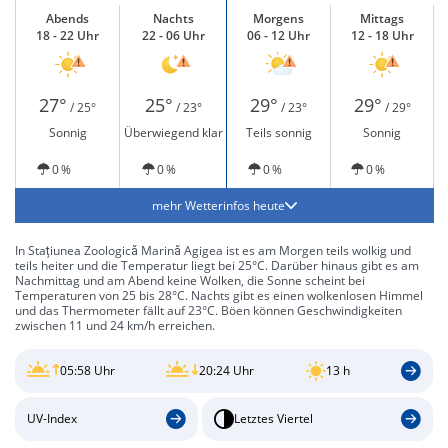
Abends
Nachts
Morgens
Mittags
18 - 22 Uhr
22 - 06 Uhr
06 - 12 Uhr
12 - 18 Uhr
27°
25°
29°
29°
/ 25°
/ 23°
/ 23°
/ 29°
Sonnig
Überwiegend klar
Teils sonnig
Sonnig
0 %
0 %
0 %
0 %
mehr Wetterinfos heute
In Stațiunea Zoologică Marină Agigea ist es am Morgen teils wolkig und
teils heiter und die Temperatur liegt bei 25°C. Darüber hinaus gibt es am
Nachmittag und am Abend keine Wolken, die Sonne scheint bei
Temperaturen von 25 bis 28°C. Nachts gibt es einen wolkenlosen Himmel
und das Thermometer fällt auf 23°C. Böen können Geschwindigkeiten
zwischen 11 und 24 km/h erreichen.
05:58 Uhr
20:24 Uhr
13 h
UV-Index
Letztes Viertel