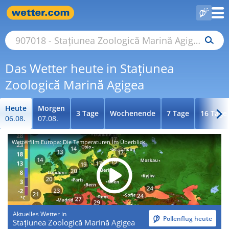
Das Wetter heute in Stațiunea
Zoologică Marină Agigea
Heute
Morgen
3 Tage
Wochenende
7 Tage
16 Tage
06.08.
07.08.
Wetterfilm Europa: Die Temperaturen im Überblick
Aktuelles Wetter in
Pollenflug heute
Stațiunea Zoologică Marină Agigea