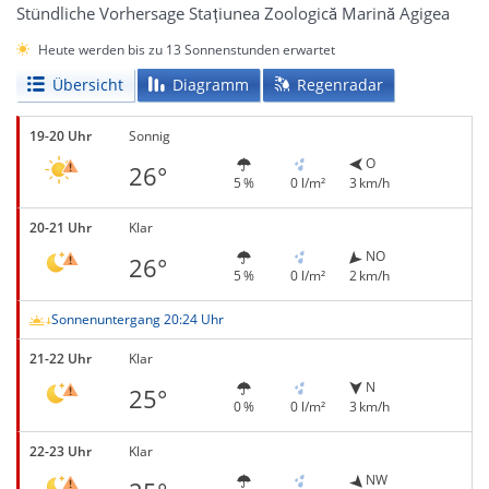
Stündliche Vorhersage Stațiunea Zoologică Marină Agigea
Heute werden bis zu 13 Sonnenstunden erwartet
Übersicht
Diagramm
Regenradar
19-20 Uhr
Sonnig
O
26°
5 %
0 l/m²
3 km/h
20-21 Uhr
Klar
NO
26°
5 %
0 l/m²
2 km/h
Sonnenuntergang 20:24 Uhr
21-22 Uhr
Klar
N
25°
0 %
0 l/m²
3 km/h
22-23 Uhr
Klar
NW