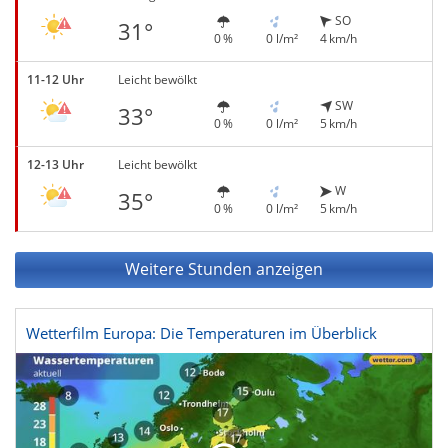
SO
31°
0 %
0 l/m²
4 km/h
11-12 Uhr
Leicht bewölkt
SW
33°
0 %
0 l/m²
5 km/h
12-13 Uhr
Leicht bewölkt
W
35°
0 %
0 l/m²
5 km/h
Weitere Stunden anzeigen
Wetterfilm Europa: Die Temperaturen im Überblick