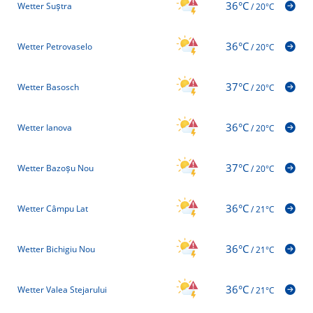
36°C
Wetter Suștra
/
20°C
36°C
Wetter Petrovaselo
/
20°C
37°C
Wetter Basosch
/
20°C
36°C
Wetter Ianova
/
20°C
37°C
Wetter Bazoșu Nou
/
20°C
36°C
Wetter Câmpu Lat
/
21°C
36°C
Wetter Bichigiu Nou
/
21°C
36°C
Wetter Valea Stejarului
/
21°C