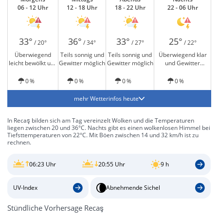
06 - 12 Uhr
12 - 18 Uhr
18 - 22 Uhr
22 - 06 Uhr
33°
36°
33°
25°
/ 20°
/ 34°
/ 27°
/ 22°
Überwiegend
Teils sonnig und
Teils sonnig und
Überwiegend klar
leicht bewölkt und
Gewitter möglich
Gewitter möglich
und Gewitter
Gewitter möglich
möglich
0 %
0 %
0 %
0 %
mehr Wetterinfos heute
In Recaş bilden sich am Tag vereinzelt Wolken und die Temperaturen
liegen zwischen 20 und 36°C. Nachts gibt es einen wolkenlosen Himmel bei
Tiefsttemperaturen von 22°C. Mit Böen zwischen 14 und 32 km/h ist zu
rechnen.
06:23 Uhr
20:55 Uhr
9 h
UV-Index
Abnehmende Sichel
Stündliche Vorhersage Recaş