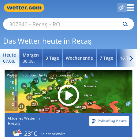
Das Wetter heute in Recaş
Heute
Morgen
3 Tage
Wochenende
7 Tage
16 Tage
07.08.
08.08.
Wetterfilm Europa: Die Temperaturen im Überblick
Aktuelles Wetter in
Pollenflug heute
Recaş
23°C
Leicht bewölkt