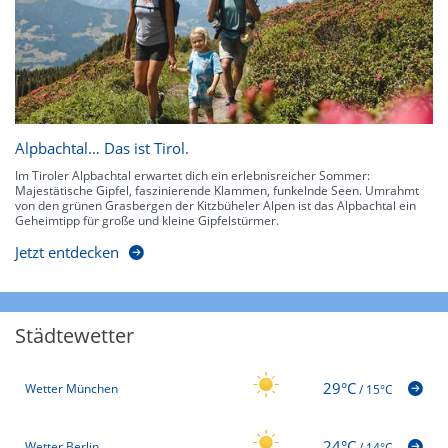
Alpbachtal… Das ist Tirol.
Im Tiroler Alpbachtal erwartet dich ein erlebnisreicher Sommer:
Majestätische Gipfel, faszinierende Klammen, funkelnde Seen. Umrahmt
von den grünen Grasbergen der Kitzbüheler Alpen ist das Alpbachtal ein
Geheimtipp für große und kleine Gipfelstürmer.
Jetzt entdecken
Städtewetter
29°C
Wetter München
/
15°C
24°C
Wetter Berlin
/
14°C