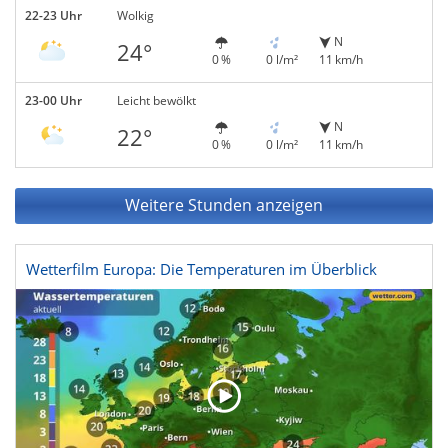
22-23 Uhr
Wolkig
N
24°
0 %
0 l/m²
11 km/h
23-00 Uhr
Leicht bewölkt
N
22°
0 %
0 l/m²
11 km/h
Weitere Stunden anzeigen
Wetterfilm Europa: Die Temperaturen im Überblick