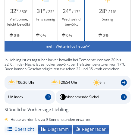
32°
31°
24°
28°
/ 30°
/ 25°
/ 17°
/ 16°
Viel Sonne,
Teils sonnig
Wechselnd
Sonnig
leicht bewölkt
bewölkt
0 %
0 %
0 %
0 %
mehr Wetterinfos heute
In Liebling ist es tagsüber locker bewölkt bei Temperaturen von 20 bis
32°C. In der Nacht ist es locker bewölkt bei Tiefsttemperaturen von 17°C.
Böen können Geschwindigkeiten zwischen 22 und 35 km/h erreichen.
06:26 Uhr
20:54 Uhr
9 h
UV-Index
Abnehmende Sichel
Stündliche Vorhersage Liebling
Heute werden bis zu 9 Sonnenstunden erwartet
Übersicht
Diagramm
Regenradar