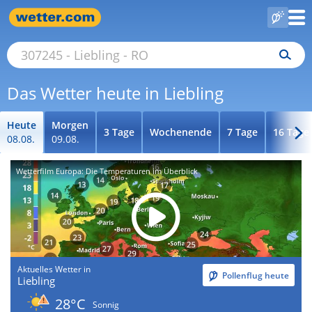
Das Wetter heute in Liebling
Heute
Morgen
3 Tage
Wochenende
7 Tage
16 Tage
08.08.
09.08.
Wetterfilm Europa: Die Temperaturen im Überblick
Aktuelles Wetter in
Pollenflug heute
Liebling
28°C
Sonnig