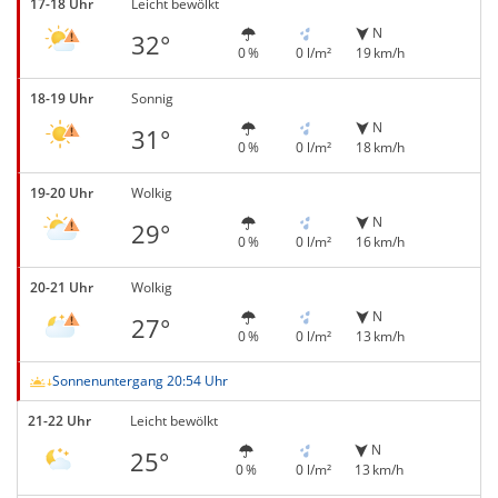
17-18 Uhr
Leicht bewölkt
N
32°
0 %
0 l/m²
19 km/h
18-19 Uhr
Sonnig
N
31°
0 %
0 l/m²
18 km/h
19-20 Uhr
Wolkig
N
29°
0 %
0 l/m²
16 km/h
20-21 Uhr
Wolkig
N
27°
0 %
0 l/m²
13 km/h
Sonnenuntergang 20:54 Uhr
21-22 Uhr
Leicht bewölkt
N
25°
0 %
0 l/m²
13 km/h