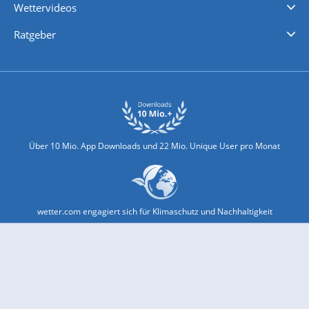
Wettervideos
Nachrichten
Deutschlandwetter
Schweizwetter
Österreichwetter
Regionalwetter
Wetter in Europa
Wetter Weltweit
Wetterlexikon
Promi-News
Ratgeber
Biowetter
Glätteindex
Reiseziel Finder
Erkältungswetter
Klima & Umwelt
Über 10 Mio. App Downloads und 22 Mio. Unique User pro Monat
wetter.com engagiert sich für Klimaschutz und Nachhaltigkeit
Bekannt aus Funk und Fernsehen: Pro7, Sat1, Kabel 1, SWR, ...