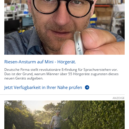
Riesen-Ansturm auf Mini - Hörgerät.
Deutsche Firma stellt revolutionäre Erfindung für Sprachverstehen vor.
Das ist der Grund, warum Männer über 55 Hörgeräte zugunsten dieses
neuen Geräts aufgeben.
Jetzt Verfügbarkeit in Ihrer Nähe prüfen
ANZEIGE