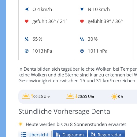
O
4 km/h
N
10 km/h
gefühlt
36° / 21°
gefühlt
39° / 36°
65 %
30 %
1013 hPa
1011 hPa
In Denta bilden sich tagsüber leichte Wolken bei Tempera
keine Wolken und die Sterne sind klar zu erkennen bei
Geschwindigkeiten zwischen 15 und 31 km/h erreichen.
06:26 Uhr
20:55 Uhr
8 h
Stündliche Vorhersage Denta
Heute werden bis zu 8 Sonnenstunden erwartet
Übersicht
Diagramm
Regenradar