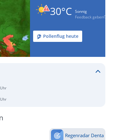
30°C
Sonnig
Feedback geben
Pollenflug heute
 Uhr
 Uhr
n
Regenradar Denta