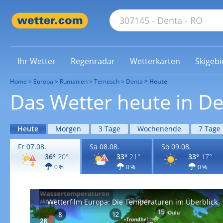
Ihr Wetter
Regenradar
Wetterkarten
Skigebi
Home
Europa
Rumänien
Temesch
Denta
Heute
Das Wetter heute in D
Heute
Morgen
3 Tage
Wochenende
7 Tage
Fr 07.08.
Sa 08.08.
So 09.08.
36°
20°
33°
21°
33°
17°
0 %
0 %
0 %
Wetterfilm Europa: Die Temperaturen im Überblick