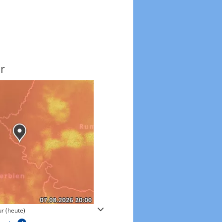
r
Windgeschwindigkeite
r (heute)
Windgeschwindigkeiten in 3h