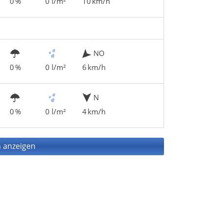
0 %
0 l/m²
10 km/h
NO
0 %
0 l/m²
6 km/h
N
0 %
0 l/m²
4 km/h
 anzeigen