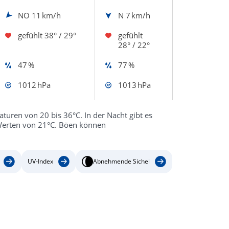
NO
11 km/h
N
7 km/h
gefühlt
38° / 29°
gefühlt
28° / 22°
47 %
77 %
1012 hPa
1013 hPa
turen von 20 bis 36°C. In der Nacht gibt es
 Werten von 21°C. Böen können
UV-Index
Abnehmende Sichel