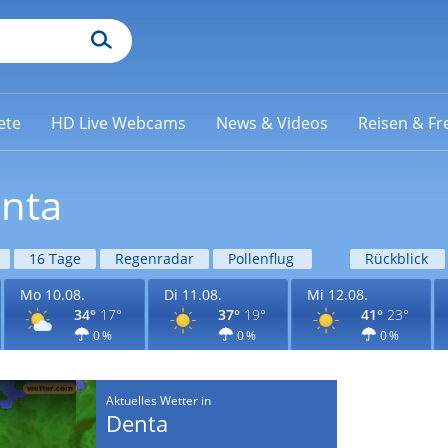
ete
HD Live Webcams
News & Videos
Reisen & Fre
enta
16 Tage
Regenradar
Pollenflug
Rückblick
Mo 10.08.
Di 11.08.
Mi 12.08.
34°
17°
37°
19°
41°
23°
0 %
0 %
0 %
Aktuelles Wetter in
Denta