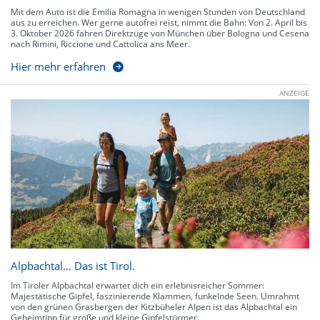
Mit dem Auto ist die Emilia Romagna in wenigen Stunden von Deutschland
aus zu erreichen. Wer gerne autofrei reist, nimmt die Bahn: Von 2. April bis
3. Oktober 2026 fahren Direktzüge von München über Bologna und Cesena
nach Rimini, Riccione und Cattolica ans Meer.
Hier mehr erfahren
ANZEIGE
Alpbachtal… Das ist Tirol.
Im Tiroler Alpbachtal erwartet dich ein erlebnisreicher Sommer:
Majestätische Gipfel, faszinierende Klammen, funkelnde Seen. Umrahmt
von den grünen Grasbergen der Kitzbüheler Alpen ist das Alpbachtal ein
Geheimtipp für große und kleine Gipfelstürmer.