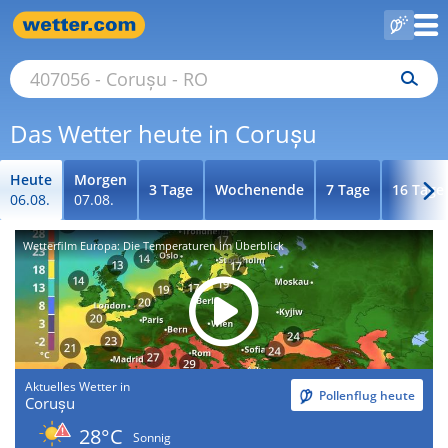
Das Wetter heute in Corușu
Heute
Morgen
3 Tage
Wochenende
7 Tage
16 Tage
06.08.
07.08.
Wetterfilm Europa: Die Temperaturen im Überblick
Aktuelles Wetter in
Pollenflug heute
Corușu
28°C
Sonnig