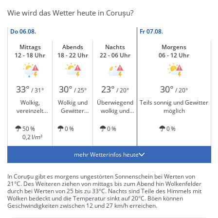
Wie wird das Wetter heute in Corușu?
Do
06.08.
Fr
07.08.
Mittags
Abends
Nachts
Morgens
12 - 18 Uhr
18 - 22 Uhr
22 - 06 Uhr
06 - 12 Uhr
33°
30°
23°
30°
/ 31°
/ 25°
/ 20°
/ 20°
Wolkig,
Wolkig und
Überwiegend
Teils sonnig und Gewitter
vereinzelt
Gewitter
wolkig und
möglich
leichter Regen
möglich
Gewitter
und Gewitter
möglich
50 %
0 %
0 %
0 %
möglich
0,2 l/m²
mehr Wetterinfos heute
In Corușu gibt es morgens ungestörten Sonnenschein bei Werten von
21°C. Des Weiteren ziehen von mittags bis zum Abend hin Wolkenfelder
durch bei Werten von 25 bis zu 33°C. Nachts sind Teile des Himmels mit
Wolken bedeckt und die Temperatur sinkt auf 20°C. Böen können
Geschwindigkeiten zwischen 12 und 27 km/h erreichen.