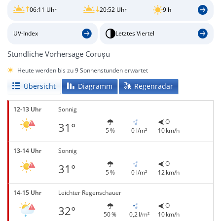
06:11 Uhr
20:52 Uhr
9 h
UV-Index
Letztes Viertel
Stündliche Vorhersage Corușu
Heute werden bis zu 9 Sonnenstunden erwartet
Übersicht
Diagramm
Regenradar
12-13 Uhr
Sonnig
O
31°
5 %
0 l/m²
10 km/h
13-14 Uhr
Sonnig
O
31°
5 %
0 l/m²
12 km/h
14-15 Uhr
Leichter Regenschauer
O
32°
50 %
0,2 l/m²
10 km/h