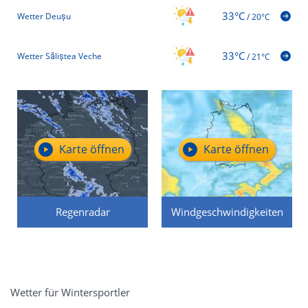
33°C
Wetter Deușu
/
20°C
33°C
Wetter Săliștea Veche
/
21°C
Karte öffnen
Karte öffnen
Regenradar
Windgeschwindigkeiten
Wetter für Wintersportler