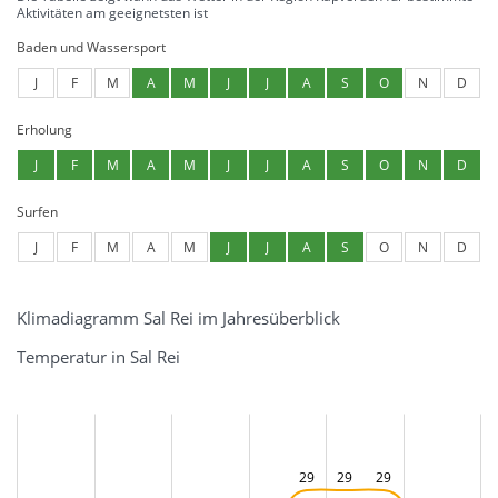
Aktivitäten am geeignetsten ist
Baden und Wassersport
J
F
M
A
M
J
J
A
S
O
N
D
Erholung
J
F
M
A
M
J
J
A
S
O
N
D
Surfen
J
F
M
A
M
J
J
A
S
O
N
D
Klimadiagramm Sal Rei im Jahresüberblick
Temperatur in Sal Rei
29
29
29