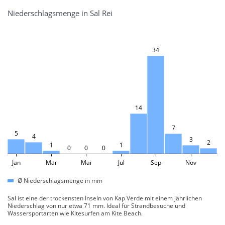
Niederschlagsmenge in Sal Rei
34
14
7
5
4
3
2
1
1
0
0
0
Jan
Mar
Mai
Jul
Sep
Nov
Ø Niederschlagsmenge in mm
Sal ist eine der trockensten Inseln von Kap Verde mit einem jährlichen
Niederschlag von nur etwa 71 mm. Ideal für Strandbesuche und
Wassersportarten wie Kitesurfen am Kite Beach.