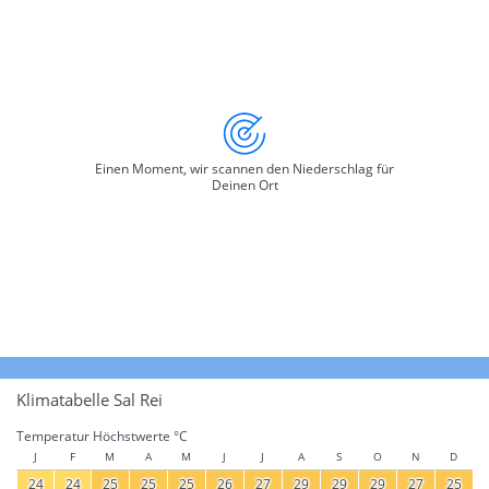
Einen Moment, wir scannen den Niederschlag für
Deinen Ort
Klimatabelle Sal Rei
Temperatur Höchstwerte °C
J
F
M
A
M
J
J
A
S
O
N
D
24
24
25
25
25
26
27
29
29
29
27
25