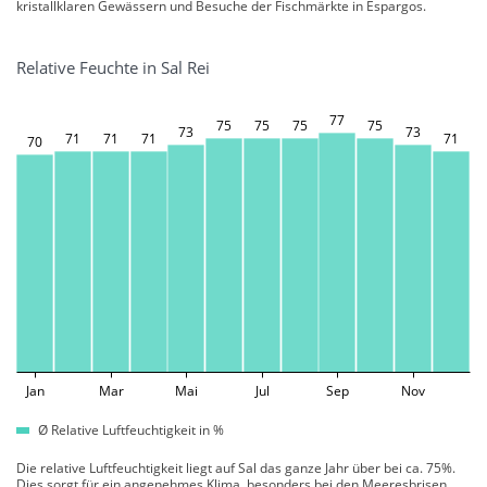
kristallklaren Gewässern und Besuche der Fischmärkte in Espargos.
Relative Feuchte in Sal Rei
77
75
75
75
75
73
73
71
71
71
71
70
Jan
Mar
Mai
Jul
Sep
Nov
Ø Relative Luftfeuchtigkeit in %
Die relative Luftfeuchtigkeit liegt auf Sal das ganze Jahr über bei ca. 75%.
Dies sorgt für ein angenehmes Klima, besonders bei den Meeresbrisen,