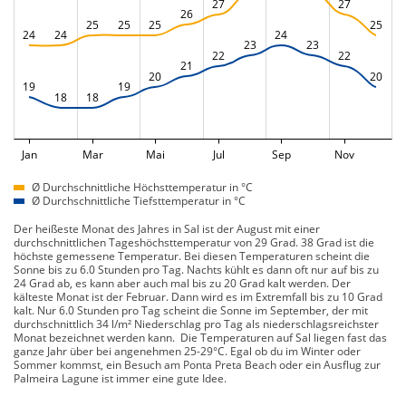
27
27
26
25
25
25
25
24
24
24
23
23
22
22
21
20
20
19
19
18
18
Jan
Mar
Mai
Jul
Sep
Nov
Ø Durchschnittliche Höchsttemperatur in °C
Ø Durchschnittliche Tiefsttemperatur in °C
Der heißeste Monat des Jahres in Sal ist der August mit einer
durchschnittlichen Tageshöchsttemperatur von 29 Grad. 38 Grad ist die
höchste gemessene Temperatur. Bei diesen Temperaturen scheint die
Sonne bis zu 6.0 Stunden pro Tag. Nachts kühlt es dann oft nur auf bis zu
24 Grad ab, es kann aber auch mal bis zu 20 Grad kalt werden. Der
kälteste Monat ist der Februar. Dann wird es im Extremfall bis zu 10 Grad
kalt. Nur 6.0 Stunden pro Tag scheint die Sonne im September, der mit
durchschnittlich 34 l/m² Niederschlag pro Tag als niederschlagsreichster
Monat bezeichnet werden kann. Die Temperaturen auf Sal liegen fast das
ganze Jahr über bei angenehmen 25-29°C. Egal ob du im Winter oder
Sommer kommst, ein Besuch am Ponta Preta Beach oder ein Ausflug zur
Palmeira Lagune ist immer eine gute Idee.