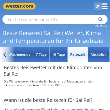
ANZEIGE
Beste Reisezeit Sal Rei: Wetter, Klima
und Temperaturen für Ihr Urlaubsziel
ge
Wochenende
7 Tage
16 Tage
Reisezeit
Rückblick
Bestes Reisewetter mit den Klimadaten von
Sal Rei
Die Werte unserer Klimatabellen basieren auf Messungen an den
Klimastationen im Zeitraum 1961 bis 1990.
Wann ist die beste Reisezeit für Sal Rei?
Die Tabelle zeigt wann das Wetter in der Region Kapverden für bestimmte