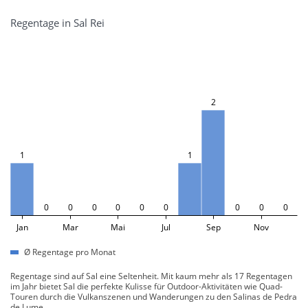
Regentage in Sal Rei
2
1
1
0
0
0
0
0
0
0
0
0
Jan
Mar
Mai
Jul
Sep
Nov
Ø Regentage pro Monat
Regentage sind auf Sal eine Seltenheit. Mit kaum mehr als 17 Regentagen
im Jahr bietet Sal die perfekte Kulisse für Outdoor-Aktivitäten wie Quad-
Touren durch die Vulkanszenen und Wanderungen zu den Salinas de Pedra
de Lume.