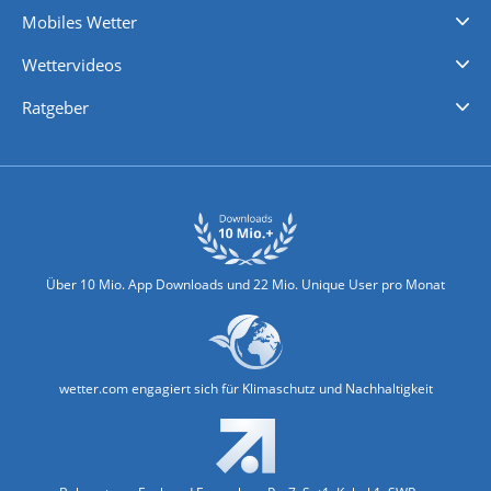
Mobiles Wetter
iPhone Wetter
iPad Wetter
Android Wetter
Wettervideos
Nachrichten
Deutschlandwetter
Schweizwetter
Österreichwetter
Regionalwetter
Wetter in Europa
Wetter Weltweit
Wetterlexikon
Promi-News
Ratgeber
Biowetter
Glätteindex
Reiseziel Finder
Erkältungswetter
Klima & Umwelt
Über 10 Mio. App Downloads und 22 Mio. Unique User pro Monat
wetter.com engagiert sich für Klimaschutz und Nachhaltigkeit