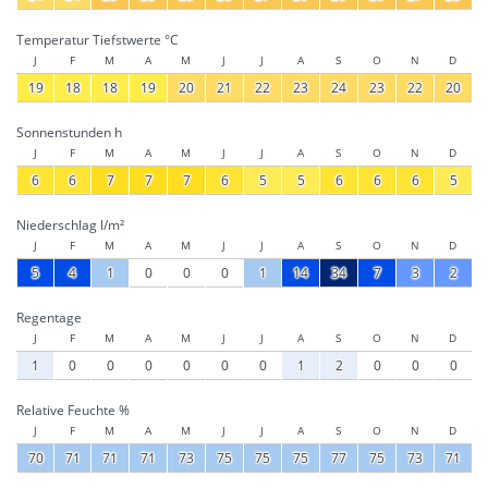
Temperatur Tiefstwerte °C
J
F
M
A
M
J
J
A
S
O
N
D
19
18
18
19
20
21
22
23
24
23
22
20
Sonnenstunden h
J
F
M
A
M
J
J
A
S
O
N
D
6
6
7
7
7
6
5
5
6
6
6
5
Niederschlag l/m²
J
F
M
A
M
J
J
A
S
O
N
D
5
4
1
0
0
0
1
14
34
7
3
2
Regentage
J
F
M
A
M
J
J
A
S
O
N
D
1
0
0
0
0
0
0
1
2
0
0
0
Relative Feuchte %
J
F
M
A
M
J
J
A
S
O
N
D
70
71
71
71
73
75
75
75
77
75
73
71