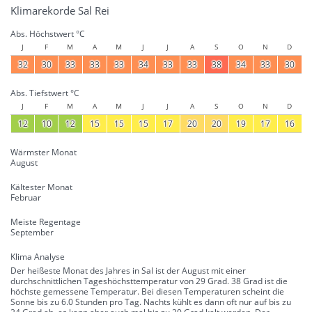
Klimarekorde Sal Rei
Abs. Höchstwert °C
J
F
M
A
M
J
J
A
S
O
N
D
32
30
33
33
33
34
33
33
38
34
33
30
Abs. Tiefstwert °C
J
F
M
A
M
J
J
A
S
O
N
D
12
10
12
15
15
15
17
20
20
19
17
16
Wärmster Monat
August
Kältester Monat
Februar
Meiste Regentage
September
Klima Analyse
Der heißeste Monat des Jahres in Sal ist der August mit einer
durchschnittlichen Tageshöchsttemperatur von 29 Grad. 38 Grad ist die
höchste gemessene Temperatur. Bei diesen Temperaturen scheint die
Sonne bis zu 6.0 Stunden pro Tag. Nachts kühlt es dann oft nur auf bis zu