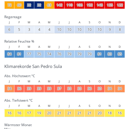
72
60
32
32
63
142
110
106
152
148
135
122
Regentage
J
F
M
A
M
J
J
A
S
O
N
D
6
5
3
4
4
10
10
10
10
10
9
8
Relative Feuchte %
J
F
M
A
M
J
J
A
S
O
N
D
84
81
77
75
74
76
79
79
79
81
83
85
Klimarekorde San Pedro Sula
Abs. Höchstwert °C
J
F
M
A
M
J
J
A
S
O
N
D
34
36
39
39
39
37
35
35
36
35
34
34
Abs. Tiefstwert °C
J
F
M
A
M
J
J
A
S
O
N
D
16
16
17
19
20
21
21
21
21
20
18
16
Wärmster Monat