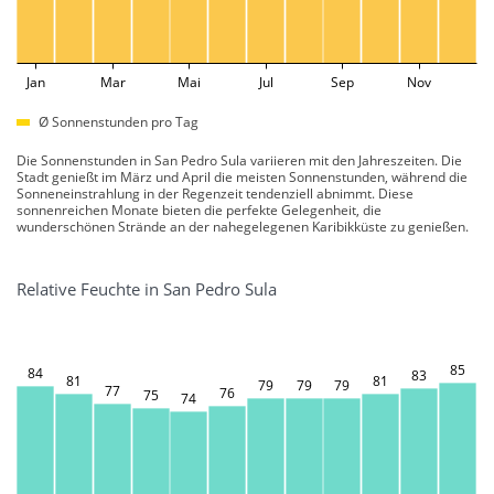
Jan
Mar
Mai
Jul
Sep
Nov
Ø Sonnenstunden pro Tag
Die Sonnenstunden in San Pedro Sula variieren mit den Jahreszeiten. Die
Stadt genießt im März und April die meisten Sonnenstunden, während die
Sonneneinstrahlung in der Regenzeit tendenziell abnimmt. Diese
sonnenreichen Monate bieten die perfekte Gelegenheit, die
wunderschönen Strände an der nahegelegenen Karibikküste zu genießen.
Relative Feuchte in San Pedro Sula
85
84
83
81
81
79
79
79
77
76
75
74