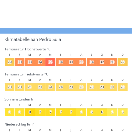
Klimatabelle San Pedro Sula
Temperatur Höchstwerte °C
J
F
M
A
M
J
J
A
S
O
N
D
29
30
33
34
35
34
33
33
34
32
30
29
Temperatur Tiefstwerte °C
J
F
M
A
M
J
J
A
S
O
N
D
20
20
21
23
24
24
23
23
23
23
21
20
Sonnenstunden h
J
F
M
A
M
J
J
A
S
O
N
D
6
6
8
7
7
7
7
6
6
6
5
5
Niederschlag l/m²
J
F
M
A
M
J
J
A
S
O
N
D