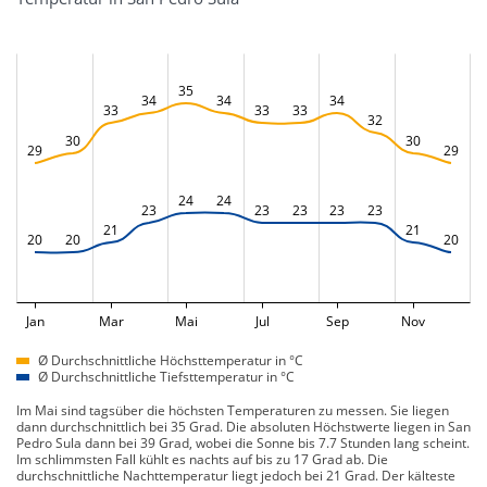
35
34
34
34
33
33
33
32
30
30
29
29
24
24
23
23
23
23
23
21
21
20
20
20
Jan
Mar
Mai
Jul
Sep
Nov
Ø Durchschnittliche Höchsttemperatur in °C
Ø Durchschnittliche Tiefsttemperatur in °C
Im Mai sind tagsüber die höchsten Temperaturen zu messen. Sie liegen
dann durchschnittlich bei 35 Grad. Die absoluten Höchstwerte liegen in San
Pedro Sula dann bei 39 Grad, wobei die Sonne bis 7.7 Stunden lang scheint.
Im schlimmsten Fall kühlt es nachts auf bis zu 17 Grad ab. Die
durchschnittliche Nachttemperatur liegt jedoch bei 21 Grad. Der kälteste