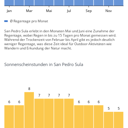
Jan
Mar
Mai
Jul
Sep
Nov
Ø Regentage pro Monat
San Pedro Sula erlebt in den Monaten Mai und Juni eine Zunahme der
Regentage, wobei Regen in bis zu 15 Tagen pro Monat gemessen wird.
Während der Trockenzeit von Februar bis April gibt es jedoch deutlich
weniger Regentage, was diese Zeit ideal für Outdoor-Aktivitäten wie
Wandern und Erkundung der Natur macht.
Sonnenscheinstunden in San Pedro Sula
8
7
7
7
7
6
6
6
6
6
5
5