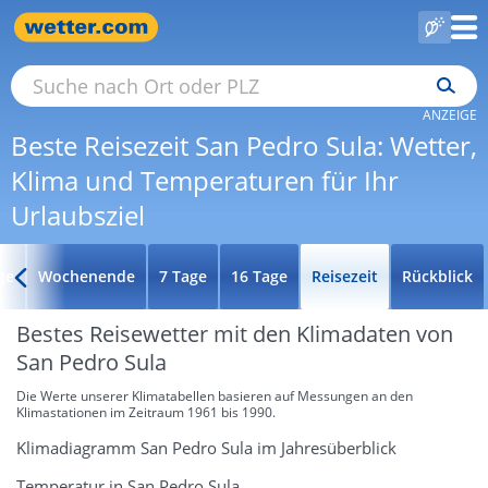
ANZEIGE
Beste Reisezeit San Pedro Sula: Wetter,
Klima und Temperaturen für Ihr
Urlaubsziel
ge
Wochenende
7 Tage
16 Tage
Reisezeit
Rückblick
Bestes Reisewetter mit den Klimadaten von
San Pedro Sula
Die Werte unserer Klimatabellen basieren auf Messungen an den
Klimastationen im Zeitraum 1961 bis 1990.
Klimadiagramm San Pedro Sula im Jahresüberblick
Temperatur in San Pedro Sula