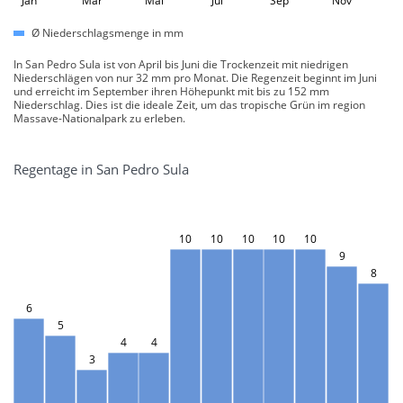
Jan
Mar
Mai
Jul
Sep
Nov
Ø Niederschlagsmenge in mm
In San Pedro Sula ist von April bis Juni die Trockenzeit mit niedrigen
Niederschlägen von nur 32 mm pro Monat. Die Regenzeit beginnt im Juni
und erreicht im September ihren Höhepunkt mit bis zu 152 mm
Niederschlag. Dies ist die ideale Zeit, um das tropische Grün im region
Massave-Nationalpark zu erleben.
Regentage in San Pedro Sula
10
10
10
10
10
9
8
6
5
4
4
3