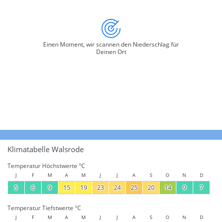
Einen Moment, wir scannen den Niederschlag für
Deinen Ort
Klimatabelle Walsrode
Temperatur Höchstwerte °C
J
F
M
A
M
J
J
A
S
O
N
D
5
6
9
15
19
23
24
25
20
14
9
7
Temperatur Tiefstwerte °C
J
F
M
A
M
J
J
A
S
O
N
D