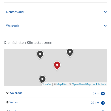
Die nächsten Klimastationen
Leaflet
|
©
MapTiler
| ©
OpenStreetMap contributors
Walsrode
0 km
Soltau
27 km