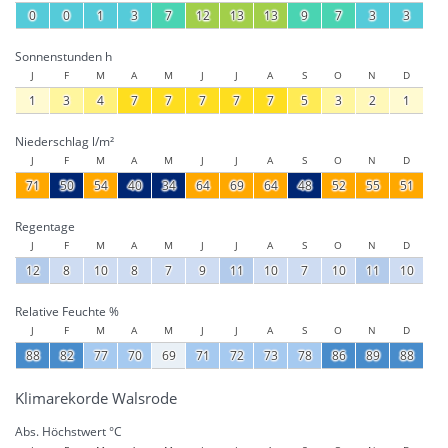
0
0
1
3
7
12
13
13
9
7
3
3
Sonnenstunden h
J
F
M
A
M
J
J
A
S
O
N
D
1
3
4
7
7
7
7
7
5
3
2
1
Niederschlag l/m²
J
F
M
A
M
J
J
A
S
O
N
D
71
50
54
40
34
64
69
64
48
52
55
51
Regentage
J
F
M
A
M
J
J
A
S
O
N
D
12
8
10
8
7
9
11
10
7
10
11
10
Relative Feuchte %
J
F
M
A
M
J
J
A
S
O
N
D
88
82
77
70
69
71
72
73
78
86
89
88
Klimarekorde Walsrode
Abs. Höchstwert °C