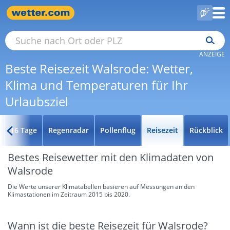
ANZEIGE
Beste Reisezeit Walsrode: Wetter,
Klima und Temperaturen für Ihr
Urlaubsziel
16 Tage
Regenradar
Pollenflug
Reisezeit
Rückblick
Bestes Reisewetter mit den Klimadaten von
Walsrode
Die Werte unserer Klimatabellen basieren auf Messungen an den
Klimastationen im Zeitraum 2015 bis 2020.
Wann ist die beste Reisezeit für Walsrode?