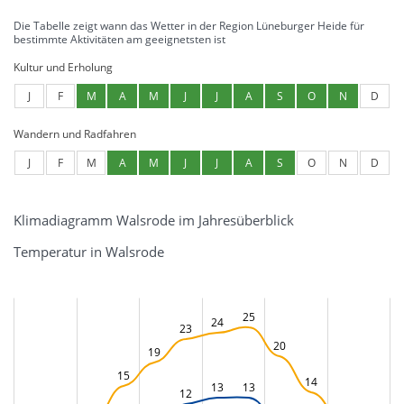
Die Tabelle zeigt wann das Wetter in der Region Lüneburger Heide für
bestimmte Aktivitäten am geeignetsten ist
Kultur und Erholung
J
F
M
A
M
J
J
A
S
O
N
D
Wandern und Radfahren
J
F
M
A
M
J
J
A
S
O
N
D
Klimadiagramm Walsrode im Jahresüberblick
Temperatur in Walsrode
25
24
23
20
19
15
14
13
13
12