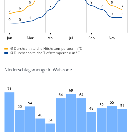
9
9
9
7
7
7
6
5
3
3
3
1
0
0
Jan
Mar
Mai
Jul
Sep
Nov
Ø Durchschnittliche Höchsttemperatur in °C
Ø Durchschnittliche Tiefsttemperatur in °C
Niederschlagsmenge in Walsrode
71
69
64
64
55
54
52
51
50
48
40
34