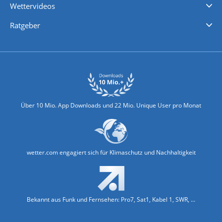
Wettervideos
Nachrichten
Deutschlandwetter
Schweizwetter
Österreichwetter
Regionalwetter
Wetter in Europa
Wetter Weltweit
Wetterlexikon
Promi-News
Ratgeber
Biowetter
Glätteindex
Reiseziel Finder
Erkältungswetter
Klima & Umwelt
Über 10 Mio. App Downloads und 22 Mio. Unique User pro Monat
wetter.com engagiert sich für Klimaschutz und Nachhaltigkeit
Bekannt aus Funk und Fernsehen: Pro7, Sat1, Kabel 1, SWR, ...