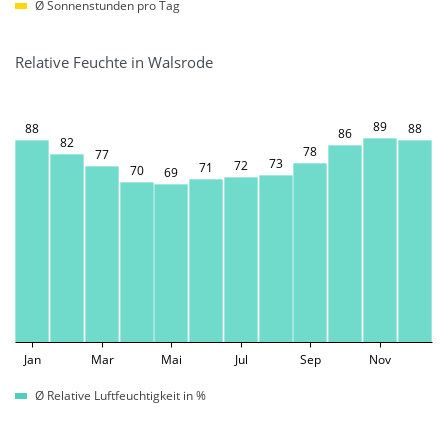
Ø Sonnenstunden pro Tag
Relative Feuchte in Walsrode
89
88
88
86
82
78
77
73
72
71
70
69
Jan
Mar
Mai
Jul
Sep
Nov
Ø Relative Luftfeuchtigkeit in %