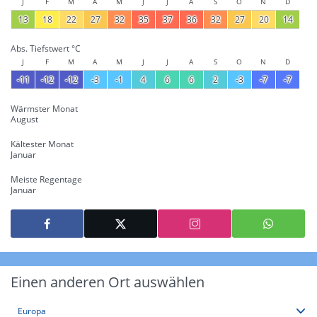
J
F
M
A
M
J
J
A
S
O
N
D
13
18
22
27
32
35
37
36
32
27
20
14
Abs. Tiefstwert °C
J
F
M
A
M
J
J
A
S
O
N
D
-11
-12
-12
-3
-1
4
6
6
2
-3
-7
-7
Wärmster Monat
August
Kältester Monat
Januar
Meiste Regentage
Januar
Einen anderen Ort auswählen