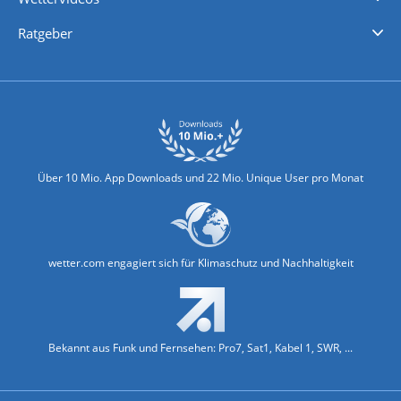
Nachrichten
Deutschlandwetter
Schweizwetter
Österreichwetter
Regionalwetter
Wetter in Europa
Wetter Weltweit
Wetterlexikon
Promi-News
Ratgeber
Biowetter
Glätteindex
Reiseziel Finder
Erkältungswetter
Klima & Umwelt
Über 10 Mio. App Downloads und 22 Mio. Unique User pro Monat
wetter.com engagiert sich für Klimaschutz und Nachhaltigkeit
Bekannt aus Funk und Fernsehen: Pro7, Sat1, Kabel 1, SWR, ...