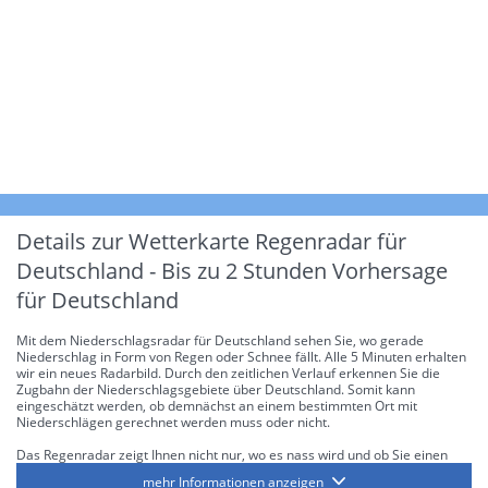
Details zur Wetterkarte
Regenradar für
Deutschland - Bis zu 2 Stunden Vorhersage
für Deutschland
Mit dem Niederschlagsradar für Deutschland sehen Sie, wo gerade
Niederschlag in Form von Regen oder Schnee fällt. Alle 5 Minuten erhalten
wir ein neues Radarbild. Durch den zeitlichen Verlauf erkennen Sie die
Zugbahn der Niederschlagsgebiete über Deutschland. Somit kann
eingeschätzt werden, ob demnächst an einem bestimmten Ort mit
Niederschlägen gerechnet werden muss oder nicht.
Das Regenradar zeigt Ihnen nicht nur, wo es nass wird und ob Sie einen
Regenschirm brauchen, sondern gibt Ihnen zusätzlich Informationen über
mehr Informationen anzeigen
die Niederschlagsintensität. Diese bezieht sich laut offiziellen Richtlinien