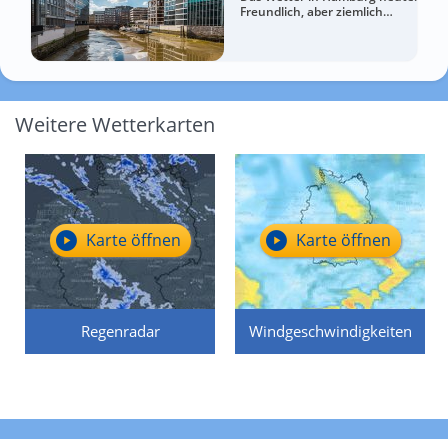
Freundlich, aber ziemlich
windig
Weitere Wetterkarten
Karte öffnen
Karte öffnen
Regenradar
Windgeschwindigkeiten