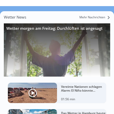
Wetter News
Mehr Nachrichten
Wetter morgen am Freitag: Durchlüften ist angesagt
Vereinte Nationen schlagen
Alarm: El Niño könnte
Hungerkrise für Millionen
Menschen verschärfen
01:56 min
Das Wetter in Hamburg heute: